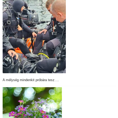
A mélység mindenkit próbára tesz….