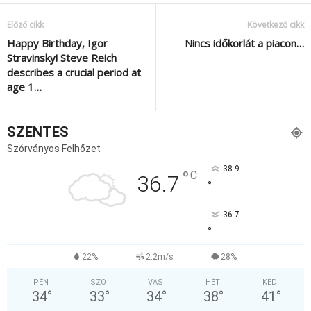
Előző cikk
Következő cikk
Happy Birthday, Igor
Nincs időkorlát a piacon…
Stravinsky! Steve Reich
describes a crucial period at
age 1…
SZENTES
Szórványos Felhőzet
38.9
°
C
36.7
°
36.7
°
22%
2.2m/s
28%
PÉN
SZO
VAS
HÉT
KED
34
°
33
°
34
°
38
°
41
°