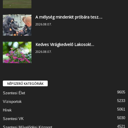
A mélység mindenkit próbára tesz….
2026.08.07.
Kedves Virágkedvelő Lakosok!…
2026.08.07.
NÉPSZERŰ KATEGÓRIÁK
9605
Szentesi Élet
5233
Vízisportok
5061
Hírek
5030
Szentesi VK
4521
Szentesi Művelődési Központ