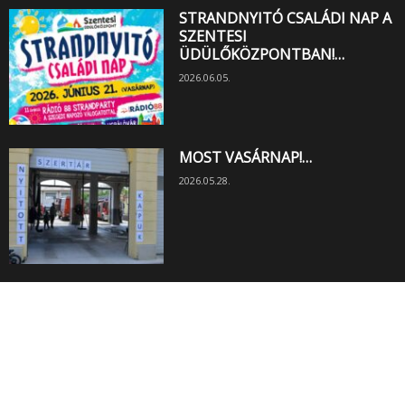
STRANDNYITÓ CSALÁDI NAP A
SZENTESI
ÜDÜLŐKÖZPONTBAN!…
2026.06.05.
MOST VASÁRNAP!…
2026.05.28.