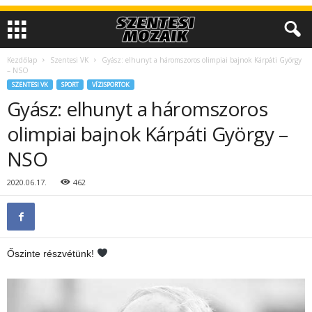
Kezdőlap
Szentesi VK
Gyász: elhunyt a háromszoros olimpiai bajnok Kárpáti György
– NSO
SZENTESI VK
SPORT
VÍZISPORTOK
Gyász: elhunyt a háromszoros
olimpiai bajnok Kárpáti György –
NSO
2020.06.17.
462
Őszinte részvétünk!