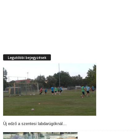
Legutóbbi bejegyzések
Új edző a szentesi labdarúgóknál…