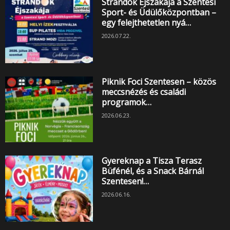
Strandok Éjszakája a Szentesi
Sport- és Üdülőközpontban –
egy felejthetetlen nyá…
2026.07.22.
Piknik Foci Szentesen – közös
meccsnézés és családi
programok…
2026.06.23.
Gyereknap a Tisza Terasz
Büfénél, és a Snack Bárnál
Szentesen!…
2026.06.16.