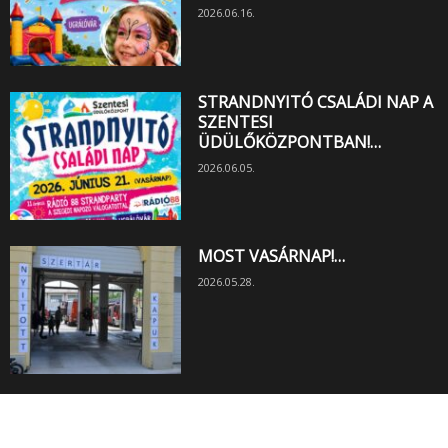
2026.06.16.
STRANDNYITÓ CSALÁDI NAP A
SZENTESI
ÜDÜLŐKÖZPONTBAN!…
2026.06.05.
MOST VASÁRNAP!…
2026.05.28.