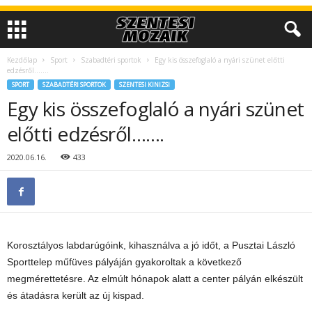
Kezdőlap
Sport
Szabadtéri sportok
Egy kis összefoglaló a nyári szünet előtti
edzésről…….
SPORT
SZABADTÉRI SPORTOK
SZENTESI KINIZSI
Egy kis összefoglaló a nyári szünet
előtti edzésről…….
2020.06.16.
433
Korosztályos labdarúgóink, kihasználva a jó időt, a Pusztai László
Sporttelep műfüves pályáján gyakoroltak a következő
megmérettetésre. Az elmúlt hónapok alatt a center pályán elkészült
és átadásra került az új kispad.