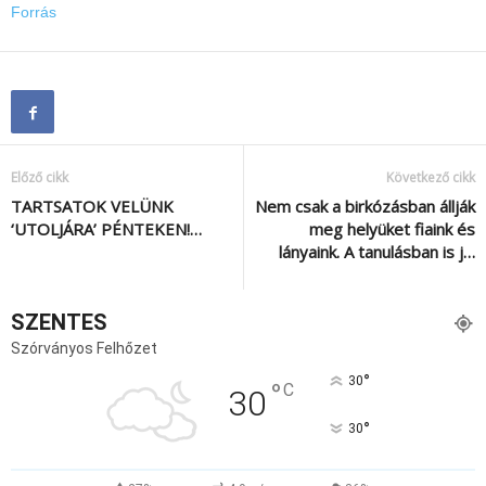
Forrás
Előző cikk
Következő cikk
TARTSATOK VELÜNK
Nem csak a birkózásban állják
‘UTOLJÁRA’ PÉNTEKEN!…
meg helyüket fiaink és
lányaink. A tanulásban is j…
SZENTES
Szórványos Felhőzet
°
30
°
C
30
°
30