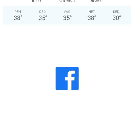
27%
4.9m/s
36%
PÉN
SZO
VAS
HÉT
KED
38
°
35
°
35
°
38
°
30
°