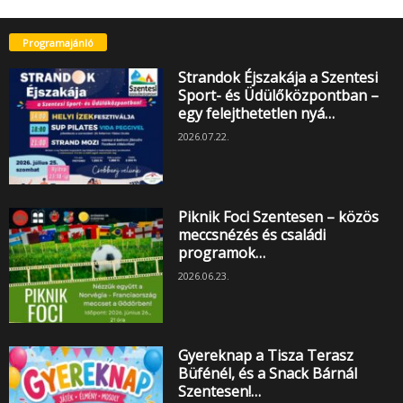
Programajánló
Strandok Éjszakája a Szentesi
Sport- és Üdülőközpontban –
egy felejthetetlen nyá…
2026.07.22.
Piknik Foci Szentesen – közös
meccsnézés és családi
programok…
2026.06.23.
Gyereknap a Tisza Terasz
Büfénél, és a Snack Bárnál
Szentesen!…