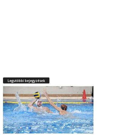
Legutóbbi bejegyzések