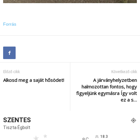
Forrás
Előző cikk
Következő cikk
Alkosd meg a saját hősödet!
A járványhelyzetben
halmozottan fontos, hogy
figyeljünk egymásra Így volt
ez a s…
SZENTES
Tiszta Égbolt
18.3
C