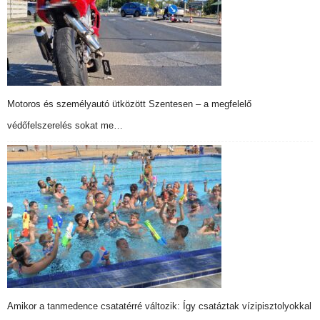
Motoros és személyautó ütközött Szentesen – a megfelelő
védőfelszerelés sokat me…
Amikor a tanmedence csatatérré változik: Így csatáztak vízipisztolyokkal