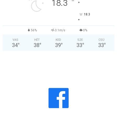
°
18.3
°
18.3
°
56%
3.1m/s
0%
VAS
HÉT
KED
SZE
CSÜ
34
°
38
°
39
°
33
°
33
°