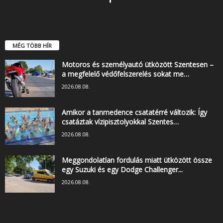
MÉG TÖBB HÍR
Motoros és személyautó ütközött Szentesen –
a megfelelő védőfelszerelés sokat me…
2026.08.08.
Amikor a tanmedence csatatérré változik: Így
csatáztak vízipisztolyokkal Szentes…
2026.08.08.
Meggondolatlan fordulás miatt ütközött össze
egy Suzuki és egy Dodge Challenger...
2026.08.08.