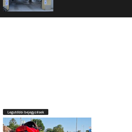
Legutóbbi bejegyzések