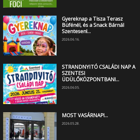
Gyereknap a Tisza Terasz
Büfénél, és a Snack Bárnál
Szentesen!…
2026.06.16.
STRANDNYITÓ CSALÁDI NAP A
SZENTESI
ÜDÜLŐKÖZPONTBAN!…
2026.06.05.
MOST VASÁRNAP!…
2026.05.28.