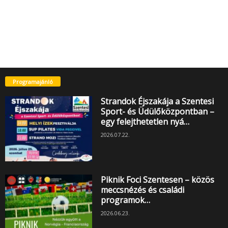
Programajánló
Strandok Éjszakája a Szentesi
Sport- és Üdülőközpontban –
egy felejthetetlen nyá…
2026.07.22.
Piknik Foci Szentesen – közös
meccsnézés és családi
programok…
2026.06.23.