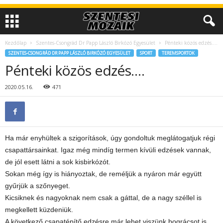
Kezdőlap
Szentes-Csongrád Dr Papp László Birkózó Egyesület
Pénteki közös edzés….
SZENTES-CSONGRÁD DR PAPP LÁSZLÓ BIRKÓZÓ EGYESÜLET
SPORT
TEREMSPORTOK
Pénteki közös edzés….
2020.05.16.
471
Ha már enyhültek a szigorítások, úgy gondoltuk meglátogatjuk régi
csapattársainkat. Igaz még mindíg termen kívüli edzések vannak,
de jól esett látni a sok kisbirkózót.
Sokan még így is hiányoztak, de reméljük a nyáron már együtt
gyűrjük a szőnyeget.
Kicsiknek és nagyoknak nem csak a gáttal, de a nagy széllel is
megkellett küzdeniük.
A következő csapatépítő edzésre már lehet viszünk bográcsot is.