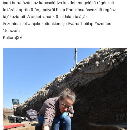
ipari beruházáshoz kapcsolódva kezdett megelőző régészeti
feltárást április 6-án, melyről Filep Fanni ásatásvezető régész
tájékoztatott. A cikket lapunk 6. oldalán találják.
#szentesielet #tajekozottnaklennijo #varosihetilap #szentes
15. szám
Kultúra|39