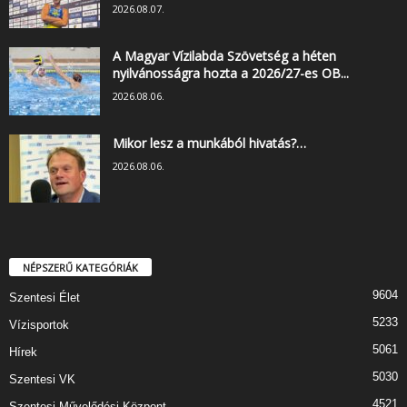
2026.08.07.
A Magyar Vízilabda Szövetség a héten
nyilvánosságra hozta a 2026/27-es OB...
2026.08.06.
Mikor lesz a munkából hivatás?…
2026.08.06.
NÉPSZERŰ KATEGÓRIÁK
9604
Szentesi Élet
5233
Vízisportok
5061
Hírek
5030
Szentesi VK
4521
Szentesi Művelődési Központ