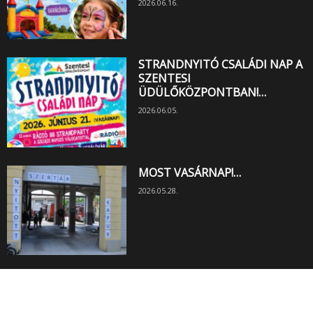
2026.06.16.
STRANDNYITÓ CSALÁDI NAP A
SZENTESI
ÜDÜLŐKÖZPONTBAN!…
2026.06.05.
MOST VASÁRNAP!…
2026.05.28.