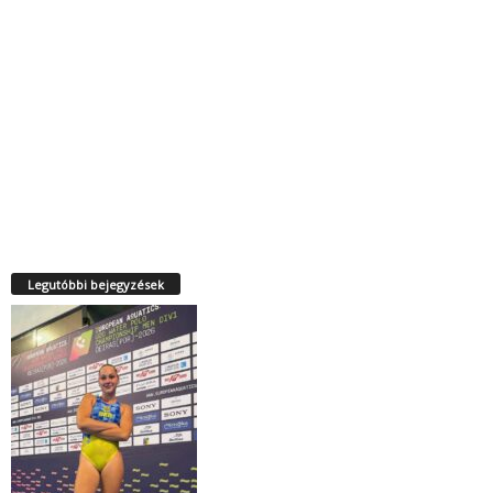
Legutóbbi bejegyzések