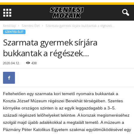
Kezdőlap
Szentesi Élet
Szarmata gyermek sírjára bukkantak a régészek…
SZENTESI ÉLET
Szarmata gyermek sírjára
bukkantak a régészek…
2020.04.12.
438
Feltehetően egy szarmata kori temető nyomaira bukkantak a
Koszta József Múzeum régészei Berekhát térségében. Szentes
környéke országos szinten is az egyik leggazdagabb a 3–5.
századi régészeti lelőhelyeket tekintve. A korszak megismeréséhez
szolgál majd újabb adalékokkal a megtalált temető. A múzeum a
Pázmány Péter Katolikus Egyetem szakmai együttműködésével egy