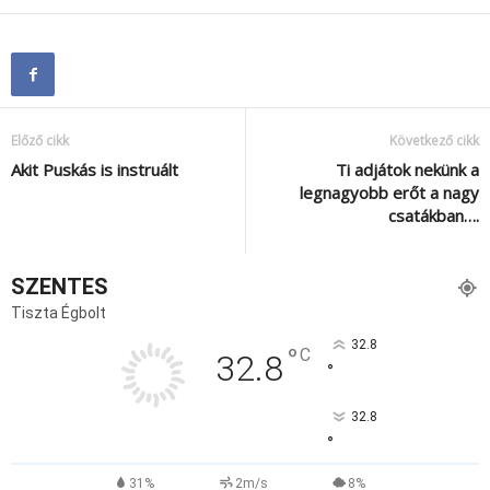
Előző cikk
Következő cikk
Akit Puskás is instruált
Ti adjátok nekünk a
legnagyobb erőt a nagy
csatákban….
SZENTES
Tiszta Égbolt
32.8
°
C
32.8
°
32.8
°
31%
2m/s
8%