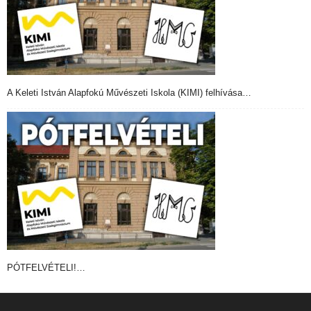
A Keleti István Alapfokú Művészeti Iskola (KIMI) felhívása…
PÓTFELVÉTELI!…