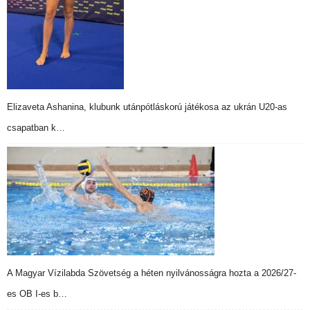
Elizaveta Ashanina, klubunk utánpótláskorú játékosa az ukrán U20-as
csapatban k…
A Magyar Vízilabda Szövetség a héten nyilvánosságra hozta a 2026/27-
es OB I-es b…