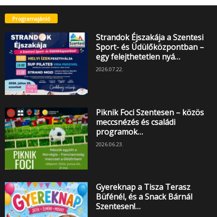
Programajánló
Strandok Éjszakája a Szentesi
Sport- és Üdülőközpontban –
egy felejthetetlen nyá…
2026.07.22.
Piknik Foci Szentesen – közös
meccsnézés és családi
programok…
2026.06.23.
Gyereknap a Tisza Terasz
Büfénél, és a Snack Bárnál
Szentesen!…