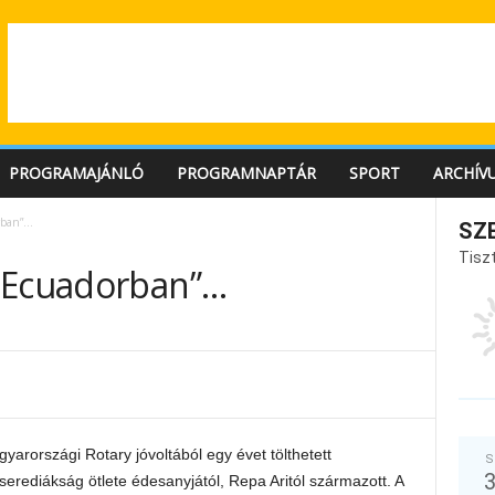
PROGRAMAJÁNLÓ
PROGRAMNAPTÁR
SPORT
ARCHÍV
rban”…
SZ
Tiszt
m Ecuadorban”…
arországi Rotary jóvoltából egy évet tölthetett
S
erediákság ötlete édesanyjától, Repa Aritól származott. A