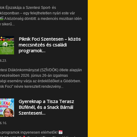
ok Éjszakája a Szentesi Sport- és
özpontban – egy felejthetetlen nyári este vár
A közönség döntött: a medencés moziban idén
 sikerű...
Piknik Foci Szentesen – közös
meccsnézés és családi
programok…
6.23.
ntesi Diákönkormányzat (SZÍVDÖK) ötlete alapján
ervezésében 2026. június 26-án izgalmas
ségi esemény várja az érdeklődőket a Gödörben.
nik Foci” névre keresztelt rendezvény...
Gyereknap a Tisza Terasz
Büfénél, és a Snack Bárnál
Szentesen!…
6.16.
 programok ingyenesen elérhetők!