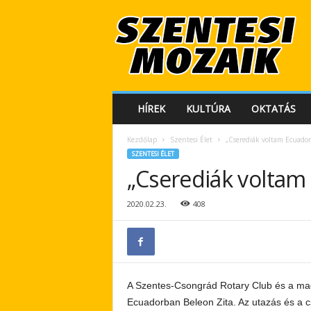
S
z
e
n
t
e
s
HÍREK
KULTÚRA
OKTATÁS
i
M
Kezdőlap
Szentesi Élet
„Cserediák voltam Ecuado
o
SZENTESI ÉLET
z
„Cserediák volta
a
i
k
2020.02.23.
408
A Szentes-Csongrád Rotary Club és a magy
Ecuadorban Beleon Zita. Az utazás és a cs