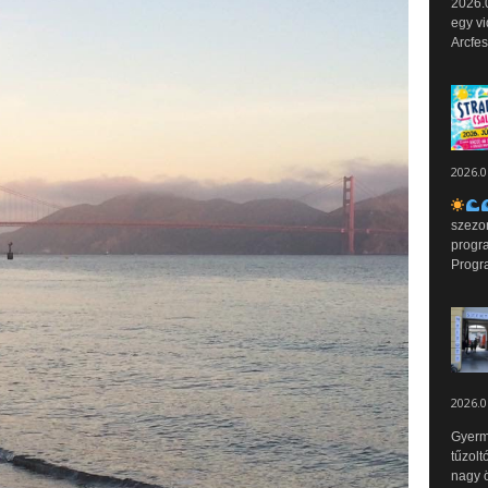
2026.0
egy vi
Arcfes
2026.0
szezo
progr
Progr
2026.0
Gyerm
tűzolt
nagy ö