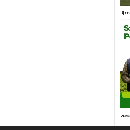
Új ed
Sipos