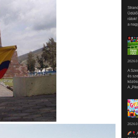
Strand
Üdülők
rátok!
a nagy
2026.0
A Sze
és sz
közös
A „Pik
2026.0
A