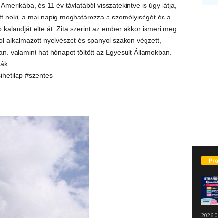
-Amerikába, és 11 év távlatából visszatekintve is úgy látja,
t neki, a mai napig meghatározza a személyiségét és a
 kalandját élte át. Zita szerint az ember akkor ismeri meg
ol alkalmazott nyelvészet és spanyol szakon végzett,
n, valamint hat hónapot töltött az Egyesült Államokban.
ják.
sihetilap #szentes
Pro
2026.0