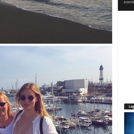
esemén
Leg