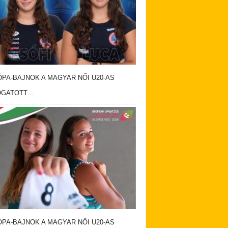
PA-BAJNOK A MAGYAR NŐI U20-AS
OGATOTT…
PA-BAJNOK A MAGYAR NŐI U20-AS