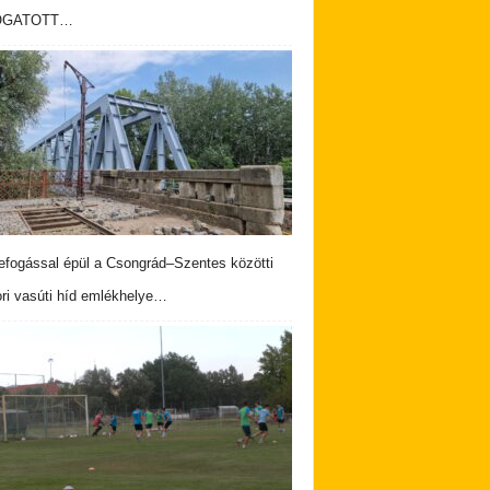
OGATOTT…
fogással épül a Csongrád–Szentes közötti
ri vasúti híd emlékhelye…