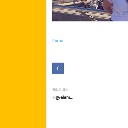
Forrás
Előző cikk
Figyelem…