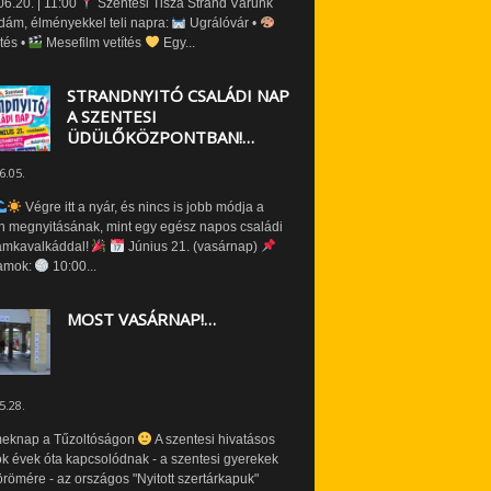
6.20. | 11:00
Szentesi Tisza Strand Várunk
dám, élményekkel teli napra:
Ugrálóvár •
tés •
Mesefilm vetítés
Egy...
STRANDNYITÓ CSALÁDI NAP
A SZENTESI
ÜDÜLŐKÖZPONTBAN!…
6.05.
Végre itt a nyár, és nincs is jobb módja a
n megnyitásának, mint egy egész napos családi
amkavalkáddal!
Június 21. (vasárnap)
amok:
10:00...
MOST VASÁRNAP!…
5.28.
eknap a Tűzoltóságon
A szentesi hivatásos
ók évek óta kapcsolódnak - a szentesi gyerekek
römére - az országos "Nyitott szertárkapuk"