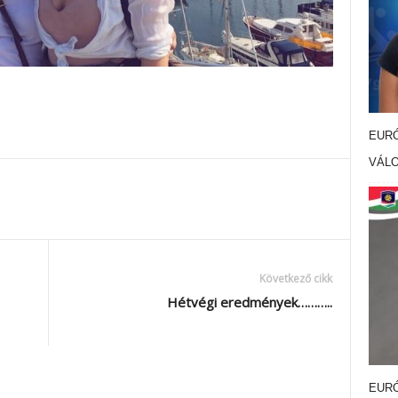
EURÓ
VÁL
Következő cikk
Hétvégi eredmények………..
EURÓ