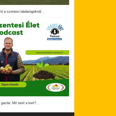
ző a szentesi labdarúgóknál…
 gazda: Mit tanít a kert?…