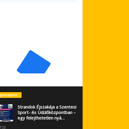
gramajánló
Strandok Éjszakája a Szentesi
Sport- és Üdülőközpontban –
egy felejthetetlen nyá…
7.22.