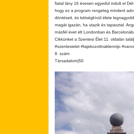
fiatal lány 16 évesen egyedül indult el Dél
hogy ez a program rengeteg mindent adot
döntéseit, és kétségkívül élete legnagyobb
magát igazán, ha utazik és tapasztal. Ang
másfél évet élt Londonban és Barcelonába
Cikkünket a Szentesi Élet 11. oldalán talál
#szentesielet #tajekozottnaklennijo #varo
8. szám
Társadalom|50