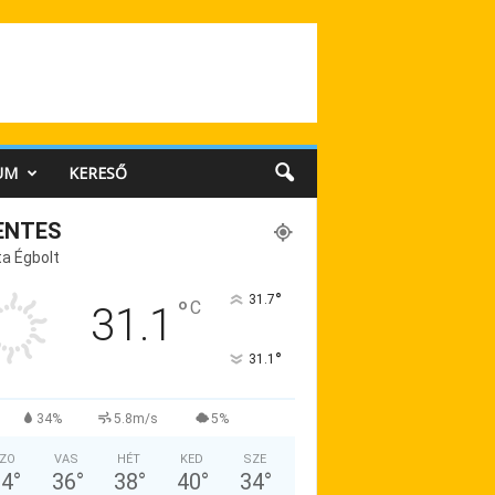
UM
KERESŐ
ENTES
a Égbolt
°
31.7
°
C
31.1
°
31.1
34%
5.8m/s
5%
ZO
VAS
HÉT
KED
SZE
34
°
36
°
38
°
40
°
34
°