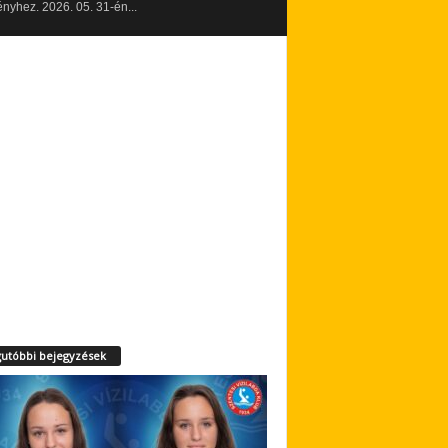
yhez. 2026. 05. 31-én...
utóbbi bejegyzések