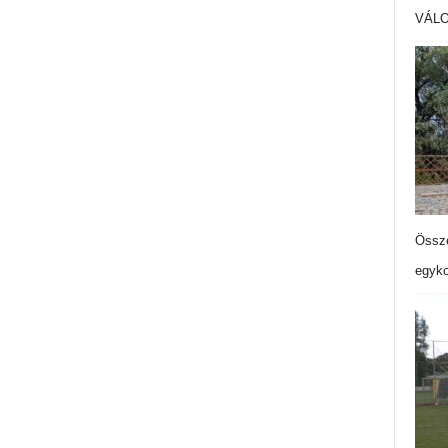
VÁL
Össze
egyko