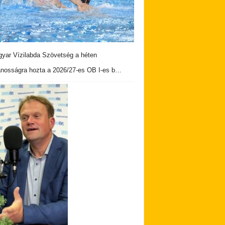
yar Vízilabda Szövetség a héten
ánosságra hozta a 2026/27-es OB I-es b…