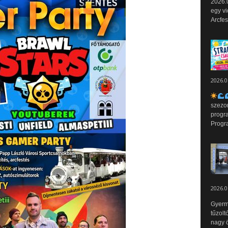
2026.0
egy vi
Arcfes
2026.0
szezo
progr
Progr
2026.0
Gyerm
tűzolt
nagy ö