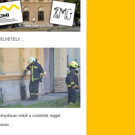
ELVÉTELI!…
nydúsan indult a csütörtök reggel
tesen…