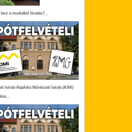
 lesz a munkából hivatás?…
eti István Alapfokú Művészeti Iskola (KIMI)
vása…