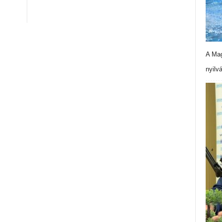
A Mag
nyilv