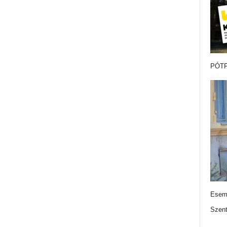
PÓTF
Esemé
Szen