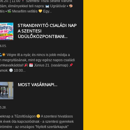
6.20. | 11:00
Szentesi Tisza Strand Várunk
dám, élményekkel teli napra:
Ugrálóvár •
tés •
Mesefilm vetítés
Egy...
STRANDNYITÓ CSALÁDI NAP
A SZENTESI
ÜDÜLŐKÖZPONTBAN!…
6.05.
Végre itt a nyár, és nincs is jobb módja a
n megnyitásának, mint egy egész napos családi
amkavalkáddal!
Június 21. (vasárnap)
amok:
10:00...
MOST VASÁRNAP!…
5.28.
eknap a Tűzoltóságon
A szentesi hivatásos
ók évek óta kapcsolódnak - a szentesi gyerekek
römére - az országos "Nyitott szertárkapuk"