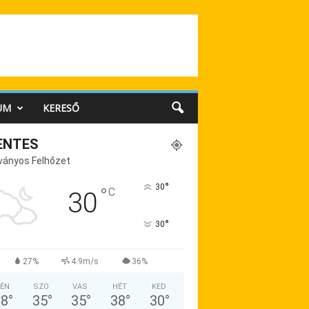
UM
KERESŐ
ENTES
ványos Felhőzet
°
30
°
C
30
°
30
27%
4.9m/s
36%
ÉN
SZO
VAS
HÉT
KED
38
°
35
°
35
°
38
°
30
°