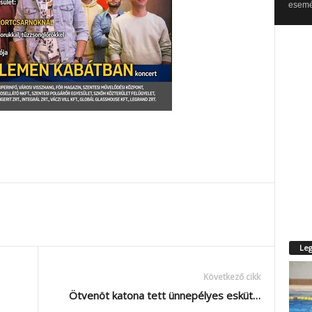
esemén
Leg
Következő cikk
Ötvenöt katona tett ünnepélyes esküt…