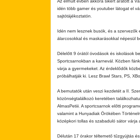
Az elmúlt évben akkora sikert aratott a 
idén több gamer és youtuber látogat el v
sajtótájékoztatón.
Idén nem lesznek busók, és a szervezők e
álarcosokkal és maskarásokkal népesül b
Délelőtt 9 órától óvodások és iskolások b
Sportcsarnokban a karnevál. Közben fánk 
várja a gyermekeket. Az érdeklődők köz
próbálhatják ki. Lesz Brawl Stars, PS, XB
A bemutatók után veszi kezdetét a II. Sze
közönségtalálkozó keretében találkozhatun
AlmasPetiii. A sportcsarnok előtti progr
valamint a Hunyadiak Örökében Történelm
középkori tollas és szabaduló sátor várja 
Délután 17 órakor téltemető tűzgyújtás é