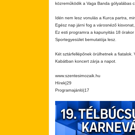
közreműködik a Vaga Banda gólyalábas cs
Idén nem lesz vonulás a Kurca partra, mi
Egész nap járni fog a városnéző kisvonat
Ez esti programra a kapunyitás 18 órakor 
Sportegyesület bemutatója lesz.
Két sztárfellépőnek örülhetnek a fiatalok
Kabátban koncert zárja a napot.
www.szentesimozaik.hu
Hírek|29
Programajánló|17