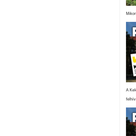
Mikor
A Kel
felhí