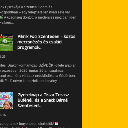
ok Éjszakája a Szentesi Sport- és
özpontban – egy felejthetetlen nyári este vár
A közönség döntött: a medencés moziban idén
 sikerű...
Piknik Foci Szentesen – közös
meccsnézés és családi
programok…
6.23.
ntesi Diákönkormányzat (SZÍVDÖK) ötlete alapján
ervezésében 2026. június 26-án izgalmas
ségi esemény várja az érdeklődőket a Gödörben.
nik Foci” névre keresztelt rendezvény...
Gyereknap a Tisza Terasz
Büfénél, és a Snack Bárnál
Szentesen!…
6.16.
 programok ingyenesen elérhetők!