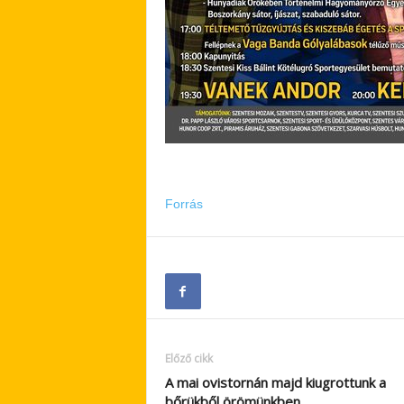
Forrás
Előző cikk
A mai ovistornán majd kiugrottunk a
bőrükből örömünkben….