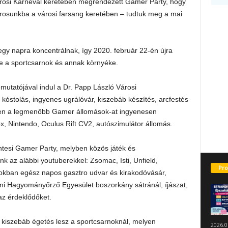
Városi Karnevál keretében megrendezett Gamer Party, hogy
árosunkba a városi farsang keretében – tudtuk meg a mai
gy napra koncentrálnak, így 2020. február 22-én újra
e a sportcsarnok és annak környéke.
emutatójával indul a Dr. Papp László Városi
kóstolás, ingyenes ugrálóvár, kiszebáb készítés, arcfestés
ben a legmenőbb Gamer állomások-at ingyenesen
ox, Nintendo, Oculus Rift CV2, autószimulátor állomás.
ntesi Gamer Party, melyben közös játék és
k az alábbi youtuberekkel: Zsomac, Isti, Unfield,
Pro
amokban egész napos gasztro udvar és kirakodóvásár,
i Hagyományőrző Egyesület boszorkány sátránál, íjászat,
az érdeklődőket.
s kiszebáb égetés lesz a sportcsarnoknál, melyen
2026.0