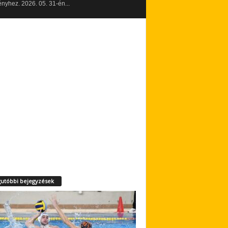
yhez. 2026. 05. 31-én...
utóbbi bejegyzések