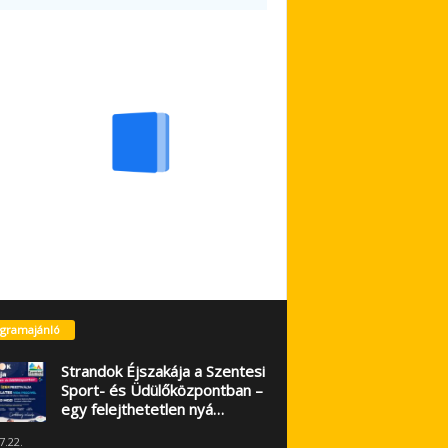
gramajánló
Strandok Éjszakája a Szentesi
Sport- és Üdülőközpontban –
egy felejthetetlen nyá…
7.22.