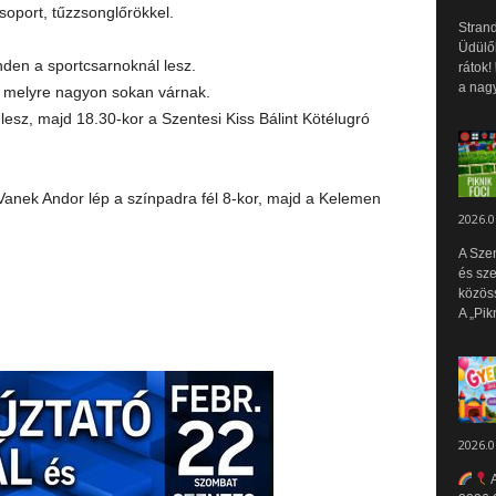
oport, tűzzsonglőrökkel.
Strand
Üdülők
nden a sportcsarnoknál lesz.
rátok!
a nagy
, melyre nagyon sokan várnak.
lesz, majd 18.30-kor a Szentesi Kiss Bálint Kötélugró
. Vanek Andor lép a színpadra fél 8-kor, majd a Kelemen
2026.0
A Sze
és sz
közös
A „Pik
2026.0
A