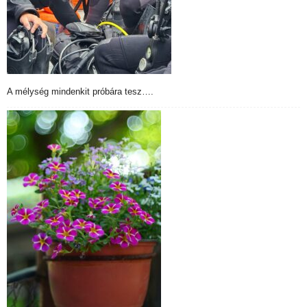
A mélység mindenkit próbára tesz….