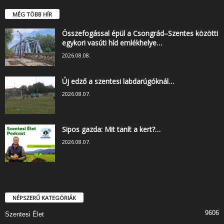
MÉG TÖBB HÍR
Összefogással épül a Csongrád–Szentes közötti
egykori vasúti híd emlékhelye…
2026.08.08.
Új edző a szentesi labdarúgóknál…
2026.08.07.
Sipos gazda: Mit tanít a kert?…
2026.08.07.
NÉPSZERŰ KATEGÓRIÁK
9606
Szentesi Élet