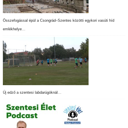
Összefogással épül a Csongrád–Szentes közötti egykori vasúti híd
emlékhelye…
Új edző a szentesi labdarúgóknál…