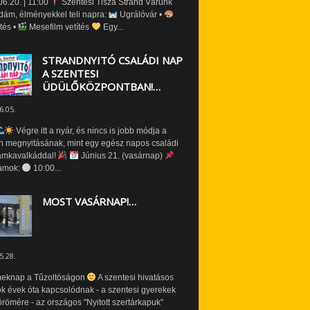
6.20. | 11:00
Szentesi Tisza Strand Várunk
dám, élményekkel teli napra:
Ugrálóvár •
tés •
Mesefilm vetítés
Egy...
STRANDNYITÓ CSALÁDI NAP
A SZENTESI
ÜDÜLŐKÖZPONTBAN!…
6.05.
Végre itt a nyár, és nincs is jobb módja a
n megnyitásának, mint egy egész napos családi
amkavalkáddal!
Június 21. (vasárnap)
amok:
10:00...
MOST VASÁRNAP!…
5.28.
eknap a Tűzoltóságon
A szentesi hivatásos
ók évek óta kapcsolódnak - a szentesi gyerekek
römére - az országos "Nyitott szertárkapuk"