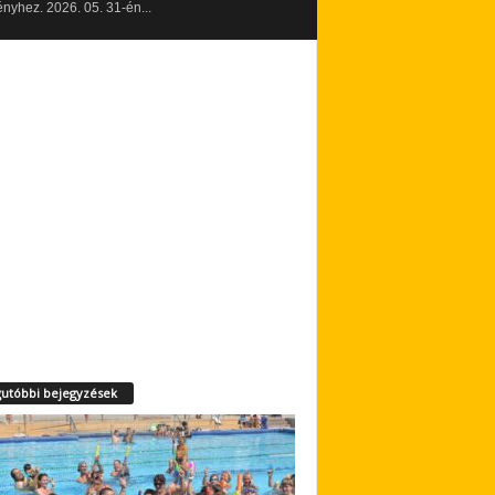
yhez. 2026. 05. 31-én...
utóbbi bejegyzések