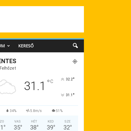
UM
KERESŐ
ENTES
 Felhőzet
°
32.2
°
C
31.1
°
31.1
34%
5.8m/s
51%
ZO
VAS
HÉT
KED
SZE
31
°
35
°
38
°
39
°
32
°