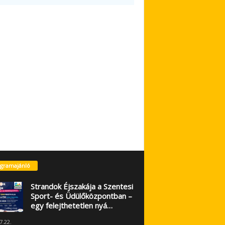
gramajánló
Strandok Éjszakája a Szentesi
Sport- és Üdülőközpontban –
egy felejthetetlen nyá…
7.22.