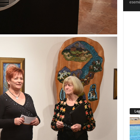
esemén
Leg