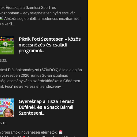
ok Éjszakája a Szentesi Sport- és
özpontban – egy felejthetetlen nyári este vár
A közönség döntött: a medencés moziban idén
 sikerű...
Piknik Foci Szentesen – közös
meccsnézés és családi
programok…
6.23.
ntesi Diákönkormányzat (SZÍVDÖK) ötlete alapján
ervezésében 2026. június 26-án izgalmas
ségi esemény várja az érdeklődőket a Gödörben.
nik Foci” névre keresztelt rendezvény...
Gyereknap a Tisza Terasz
Büfénél, és a Snack Bárnál
Szentesen!…
6.16.
 programok ingyenesen elérhetők!