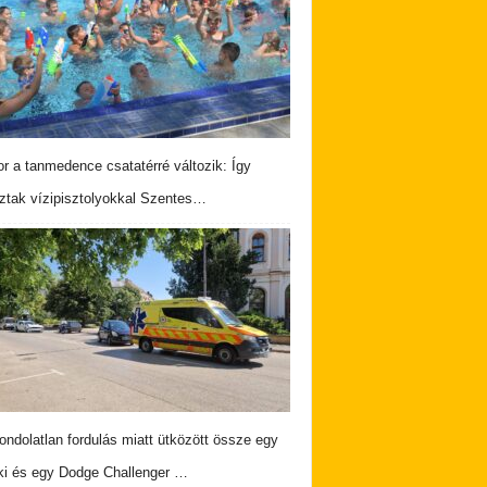
r a tanmedence csatatérré változik: Így
ztak vízipisztolyokkal Szentes…
ndolatlan fordulás miatt ütközött össze egy
i és egy Dodge Challenger …