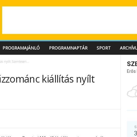
PROGRAMAJÁNLÓ
PROGRAMNAPTÁR
SPORT
ARCHÍV
tás nyílt Szentesen…
SZ
Erős
zománc kiállítás nyílt
S