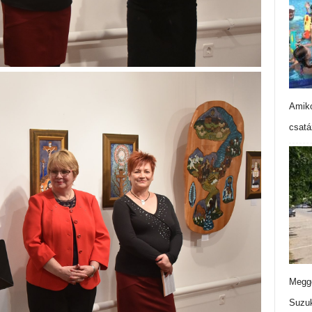
Amiko
csatá
Meggo
Suzuk