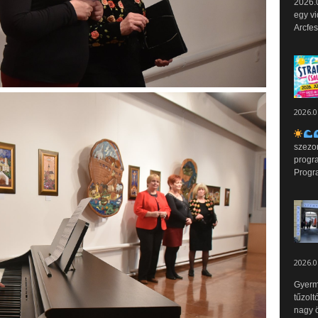
2026.0
egy vi
Arcfes
2026.0
szezo
progr
Progr
2026.0
Gyerm
tűzolt
nagy ö