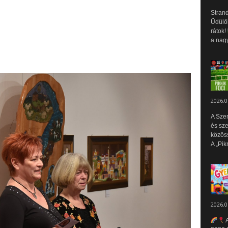
Strand
Üdülők
rátok!
a nagy
2026.0
A Sze
és sz
közös
A „Pik
2026.0
A