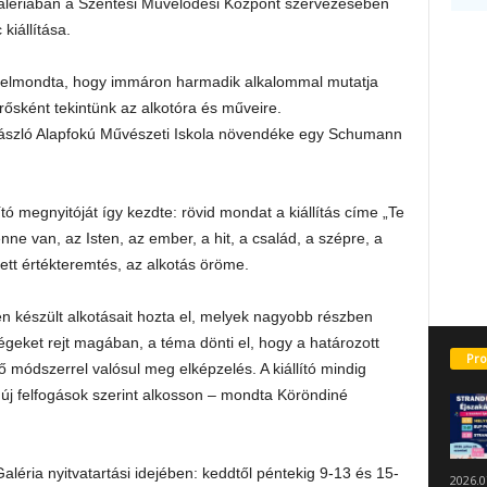
Galériában a Szentesi Művelődési Központ szervezésében
iállítása.
 elmondta, hogy immáron harmadik alkalommal mutatja
sként tekintünk az alkotóra és műveire.
László Alapfokú Művészeti Iskola növendéke egy Schumann
ó megnyitóját így kezdte: rövid mondat a kiállítás címe „Te
 van, az Isten, az ember, a hit, a család, a szépre, a
zett értékteremtés, az alkotás öröme.
en készült alkotásait hozta el, melyek nagyobb részben
ségeket rejt magában, a téma dönti el, hogy a határozott
Pro
ő módszerrel valósul meg elképzelés. A kiállító mindig
 új felfogások szerint alkosson – mondta Köröndiné
Galéria nyitvatartási idejében: keddtől péntekig 9-13 és 15-
2026.0