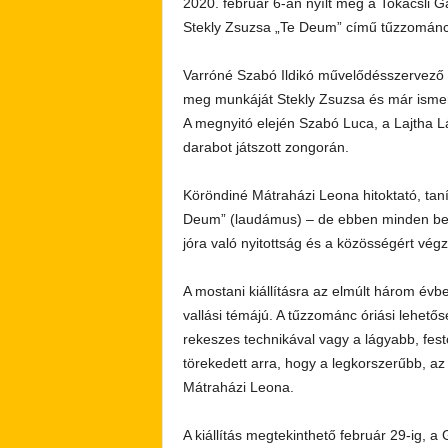
2020. február 6-án nyílt meg a Tokácsli 
Stekly Zsuzsa „Te Deum” című tűzzománc k
Varróné Szabó Ildikó művelődésszervező
meg munkáját Stekly Zsuzsa és már ismerő
A megnyitó elején Szabó Luca, a Lajtha 
darabot játszott zongorán.
Köröndiné Mátraházi Leona hitoktató, tanít
Deum” (laudámus) – de ebben minden benne
jóra való nyitottság és a közösségért vég
A mostani kiállításra az elmúlt három évb
vallási témájú. A tűzzománc óriási lehető
rekeszes technikával vagy a lágyabb, fest
törekedett arra, hogy a legkorszerűbb, az
Mátraházi Leona.
A kiállítás megtekinthető február 29-ig, a 