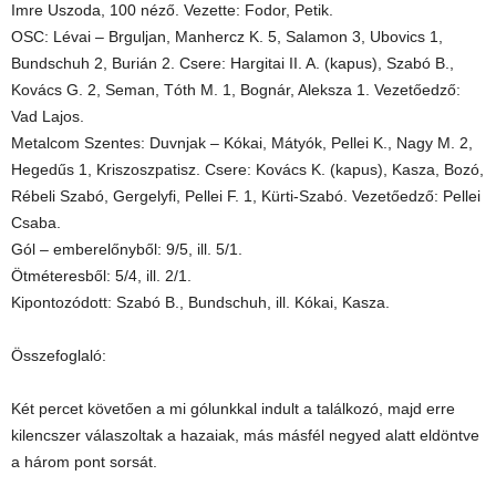
Imre Uszoda, 100 néző. Vezette: Fodor, Petik.
OSC: Lévai – Brguljan, Manhercz K. 5, Salamon 3, Ubovics 1,
Bundschuh 2, Burián 2. Csere: Hargitai II. A. (kapus), Szabó B.,
Kovács G. 2, Seman, Tóth M. 1, Bognár, Aleksza 1. Vezetőedző:
Vad Lajos.
Metalcom Szentes: Duvnjak – Kókai, Mátyók, Pellei K., Nagy M. 2,
Hegedűs 1, Kriszoszpatisz. Csere: Kovács K. (kapus), Kasza, Bozó,
Rébeli Szabó, Gergelyfi, Pellei F. 1, Kürti-Szabó. Vezetőedző: Pellei
Csaba.
Gól – emberelőnyből: 9/5, ill. 5/1.
Ötméteresből: 5/4, ill. 2/1.
Kipontozódott: Szabó B., Bundschuh, ill. Kókai, Kasza.
Összefoglaló:
Két percet követően a mi gólunkkal indult a találkozó, majd erre
kilencszer válaszoltak a hazaiak, más másfél negyed alatt eldöntve
a három pont sorsát.