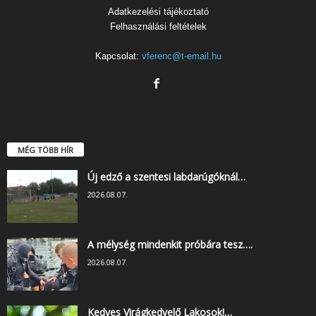
Adatkezelési tájékoztató
Felhasználási feltételek
Kapcsolat:
vferenc@t-email.hu
MÉG TÖBB HÍR
Új edző a szentesi labdarúgóknál…
2026.08.07.
A mélység mindenkit próbára tesz….
2026.08.07.
Kedves Virágkedvelő Lakosok!…