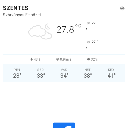
SZENTES
Szórványos Felhőzet
27.8
°
C
27.8
°
27.8
°
43%
8.9m/s
32%
PÉN
SZO
VAS
HÉT
KED
28
°
33
°
34
°
38
°
41
°