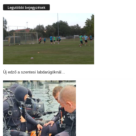
Legutóbbi bejegyzések
Új edző a szentesi labdarúgóknál…