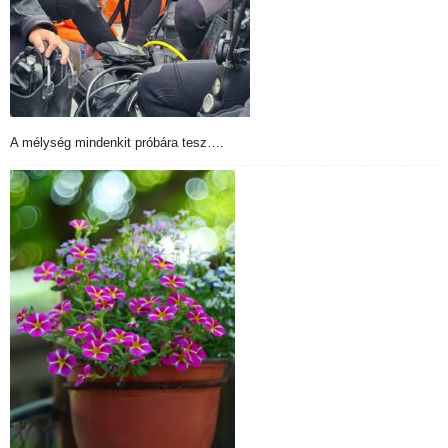
A mélység mindenkit próbára tesz….