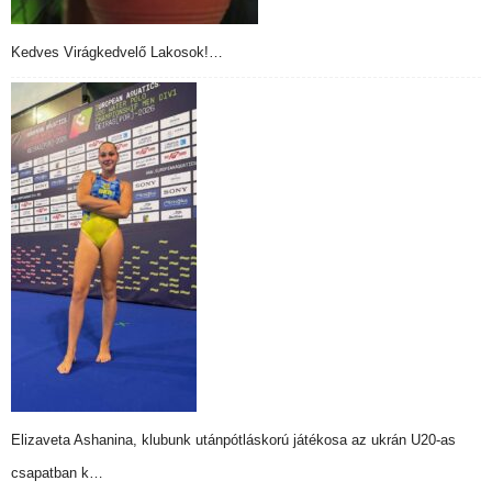
Kedves Virágkedvelő Lakosok!…
Elizaveta Ashanina, klubunk utánpótláskorú játékosa az ukrán U20-as
csapatban k…