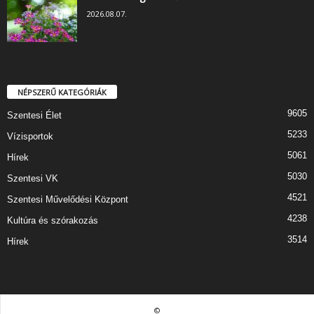
2026.08.07.
NÉPSZERŰ KATEGÓRIÁK
9605
Szentesi Élet
5233
Vízisportok
5061
Hírek
5030
Szentesi VK
4521
Szentesi Művelődési Központ
4238
Kultúra és szórakozás
3514
Hírek
©