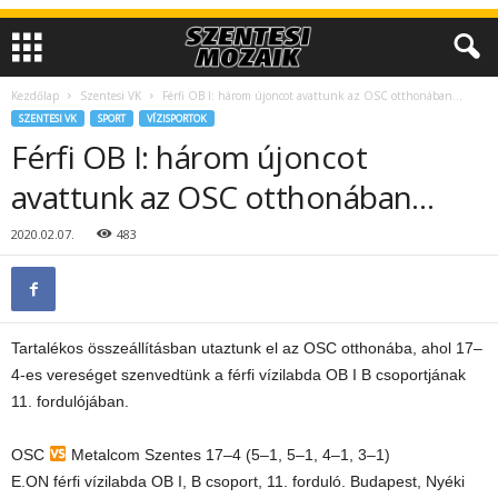
Kezdőlap
Szentesi VK
Férfi OB I: három újoncot avattunk az OSC otthonában…
SZENTESI VK
SPORT
VÍZISPORTOK
Férfi OB I: három újoncot
avattunk az OSC otthonában…
2020.02.07.
483
Tartalékos összeállításban utaztunk el az OSC otthonába, ahol 17–
4-es vereséget szenvedtünk a férfi vízilabda OB I B csoportjának
11. fordulójában.
OSC
Metalcom Szentes 17–4 (5–1, 5–1, 4–1, 3–1)
E.ON férfi vízilabda OB I, B csoport, 11. forduló. Budapest, Nyéki