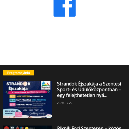
Programajánló
Strandok Éjszakája a Szentesi
Sport- és Üdülőközpontban –
egy felejthetetlen nyá…
2026.07.22.
Piknik Foci Szentesen – közös