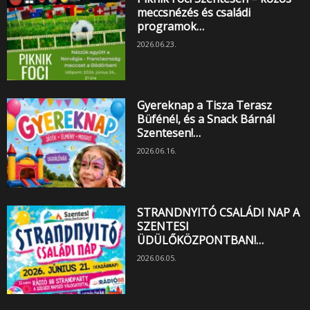
meccsnézés és családi
programok…
2026.06.23.
Gyereknap a Tisza Terasz
Büfénél, és a Snack Bárnál
Szentesen!…
2026.06.16.
STRANDNYITÓ CSALÁDI NAP A
SZENTESI
ÜDÜLŐKÖZPONTBAN!…
2026.06.05.