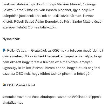
Szakmai stábunk úgy döntött, hogy Meixner Marcell, Somogyi
Balázs, Vörös Viktor és Ivan Basara pihenhet, így a helyükre
utánpótlás játékosok kerültek be, akik közül hárman, Kovács
Kristóf, Rébeli Szabó Ádám Benedek és Kürti-Szabó Máté először
szerepelt felnőtt OB I-es találkozón.
Nyilatkozat:
Pellei Csaba: – Gratulálok az OSC-nek a teljesen megérdemelt
győzelméhez. Más célokért küzdenek a csapatok, reméljük, hogy
nem okozott nagy törést a fiúkban ez a mérkőzés, amelyet
ugyanúgy le kellett játszani, bízom benne, hogy tudtunk segíteni
ezzel az OSC-nek, hogy többet tudnak pihenni a hétvégén.
OSC/Madar Dávid
#metalcomszentes #osc #budapest #szentes #vízilabda #tippmix
#hajáSzentes