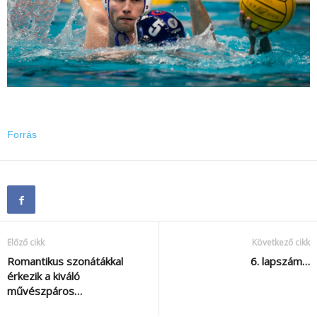
Forrás
Előző cikk
Következő cikk
Romantikus szonátákkal
6. lapszám…
érkezik a kiváló
művészpáros…