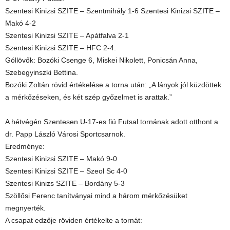
Szentesi Kinizsi SZITE – Szentmihály 1-6 Szentesi Kinizsi SZITE –
Makó 4-2
Szentesi Kinizsi SZITE – Apátfalva 2-1
Szentesi Kinizsi SZITE – HFC 2-4.
Góllövők: Bozóki Csenge 6, Miskei Nikolett, Ponicsán Anna,
Szebegyinszki Bettina.
Bozóki Zoltán rövid értékelése a torna után: „A lányok jól küzdöttek
a mérkőzéseken, és két szép győzelmet is arattak.”
A hétvégén Szentesen U-17-es fiú Futsal tornának adott otthont a
dr. Papp László Városi Sportcsarnok.
Eredménye:
Szentesi Kinizsi SZITE – Makó 9-0
Szentesi Kinizsi SZITE – Szeol Sc 4-0
Szentesi Kinizs SZITE – Bordány 5-3
Szöllősi Ferenc tanítványai mind a három mérkőzésüket
megnyerték.
A csapat edzője röviden értékelte a tornát: