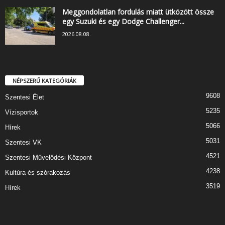
Meggondolatlan fordulás miatt ütközött össze
egy Suzuki és egy Dodge Challenger...
2026.08.08.
NÉPSZERŰ KATEGÓRIÁK
9608
Szentesi Élet
5235
Vízisportok
5066
Hírek
5031
Szentesi VK
4521
Szentesi Művelődési Központ
4238
Kultúra és szórakozás
3519
Hírek