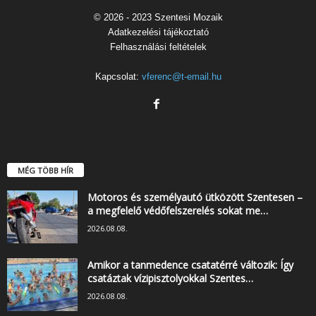
© 2026 - 2023 Szentesi Mozaik
Adatkezelési tájékoztató
Felhasználási feltételek
Kapcsolat:
vferenc@t-email.hu
MÉG TÖBB HÍR
Motoros és személyautó ütközött Szentesen –
a megfelelő védőfelszerelés sokat me…
2026.08.08.
Amikor a tanmedence csatatérré változik: Így
csatáztak vízipisztolyokkal Szentes…
2026.08.08.