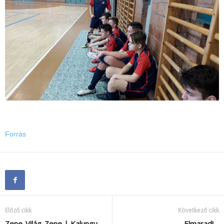
Forrás
Előző cikk
Következő cikk
Zene-Világ-Zene | Kalungu
Elmarad!…