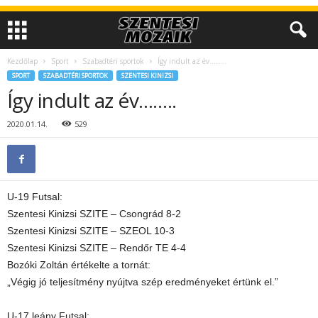
Kezdőlap
Sport
Szabadtéri sportok
Így indult az év……..
SPORT
SZABADTÉRI SPORTOK
SZENTESI KINIZSI
Így indult az év……..
2020.01.14.
529
U-19 Futsal:
Szentesi Kinizsi SZITE – Csongrád 8-2
Szentesi Kinizsi SZITE – SZEOL 10-3
Szentesi Kinizsi SZITE – Rendőr TE 4-4
Bozóki Zoltán értékelte a tornát:
„Végig jó teljesítmény nyújtva szép eredményeket értünk el.”
U-17 leány Futsal: