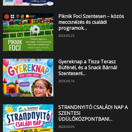
Piknik Foci Szentesen – közös
meccsnézés és családi
programok…
2026.06.23.
Gyereknap a Tisza Terasz
Büfénél, és a Snack Bárnál
Szentesen!…
2026.06.16.
STRANDNYITÓ CSALÁDI NAP A
SZENTESI
ÜDÜLŐKÖZPONTBAN!…
2026.06.05.