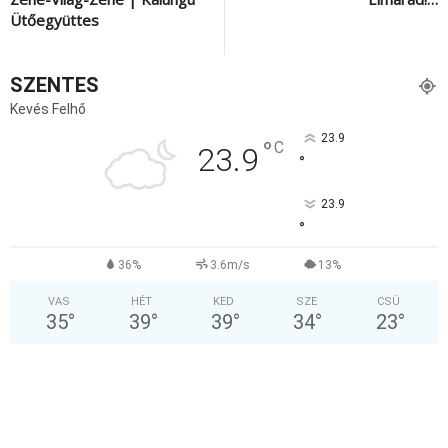
Ütőegyüttes
SZENTES
Kevés Felhő
23.9
°
C
23.9
°
23.9
°
36%
3.6m/s
13%
VAS
HÉT
KED
SZE
CSÜ
35
°
39
°
39
°
34
°
23
°