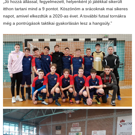
„Jó hozzá állással, fegyelmezett, helyenként jó játékkal sikerült
itthon tartani mind a 9 pontot. Köszönöm a srácoknak mai sikeres
napot, amivel elkezdtük a 2020-as évet. A további futsal tornákra
még a pontrúgások taktikai gyakorlásán lesz a hangsúly.”