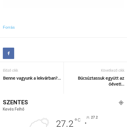
Forrás
Előző cikk
Következő cikk
Benne vagyunk a lekvárban?…
Búcsúztassuk együtt az
óévet!…
SZENTES
Kevés Felhő
27.2
°
C
27.2
°