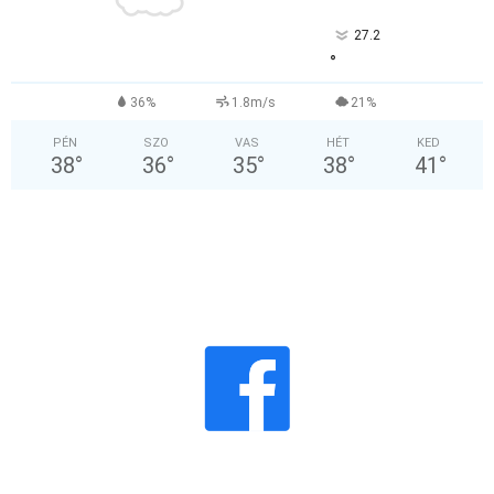
27.2
°
36%
1.8m/s
21%
PÉN
SZO
VAS
HÉT
KED
38
°
36
°
35
°
38
°
41
°