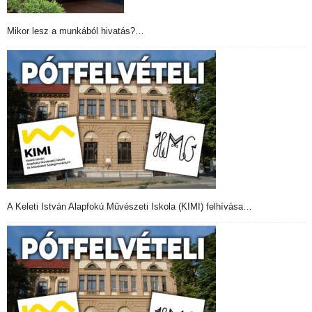
Mikor lesz a munkából hivatás?…
A Keleti István Alapfokú Művészeti Iskola (KIMI) felhívása…