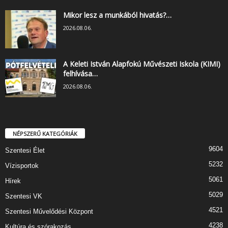
Mikor lesz a munkából hivatás?…
2026.08.06.
A Keleti István Alapfokú Művészeti Iskola (KIMI)
felhívása…
2026.08.06.
NÉPSZERŰ KATEGÓRIÁK
9604
Szentesi Élet
5232
Vízisportok
5061
Hírek
5029
Szentesi VK
4521
Szentesi Művelődési Központ
4238
Kultúra és szórakozás