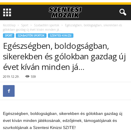
Kezdőlap
Sport
Szabadtéri sportok
Egészségben, boldogságban, sikerekben és
gólokban gazdag új évet kíván minden já…
SPORT
SZABADTÉRI SPORTOK
SZENTESI KINIZSI
Egészségben, boldogságban,
sikerekben és gólokban gazdag új
évet kíván minden já…
2019.12.29.
559
Egészségben, boldogságban, sikerekben és gólokban gazdag új
évet kíván minden játékosának, edzőjének, támogatójának és
szurkolójának a Szentesi Kinizsi SZITE!