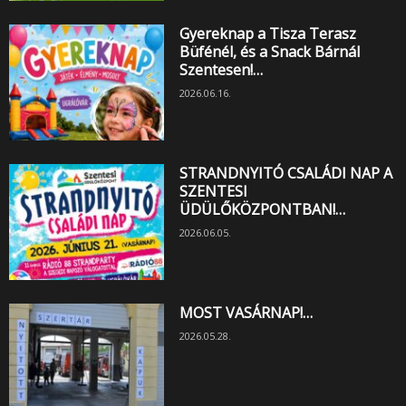
Gyereknap a Tisza Terasz
Büfénél, és a Snack Bárnál
Szentesen!…
2026.06.16.
STRANDNYITÓ CSALÁDI NAP A
SZENTESI
ÜDÜLŐKÖZPONTBAN!…
2026.06.05.
MOST VASÁRNAP!…
2026.05.28.