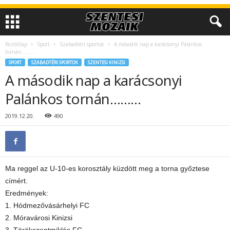
Kezdőlap
Sport
Szabadtéri sportok
A második nap a karácsonyi Palánkos
tornán………
SPORT
SZABADTÉRI SPORTOK
SZENTESI KINIZSI
A második nap a karácsonyi
Palánkos tornán………
2019.12.20.
490
Ma reggel az U-10-es korosztály küzdött meg a torna győztese
címért.
Eredmények:
1. Hódmezővásárhelyi FC
2. Móravárosi Kinizsi