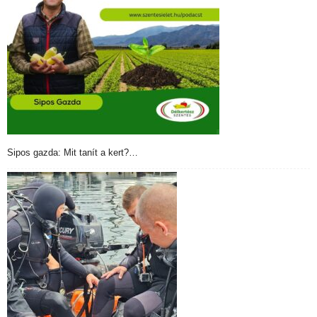
Sipos gazda: Mit tanít a kert?…