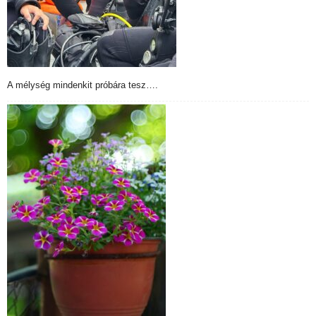
A mélység mindenkit próbára tesz….