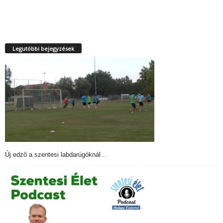
Legutóbbi bejegyzések
Új edző a szentesi labdarúgóknál…