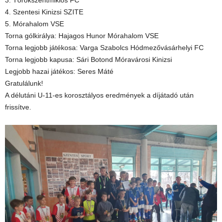
3. Törökszentmiklós FC
4. Szentesi Kinizsi SZITE
5. Mórahalom VSE
Torna gólkirálya: Hajagos Hunor Mórahalom VSE
Torna legjobb játékosa: Varga Szabolcs Hódmezővásárhelyi FC
Torna legjobb kapusa: Sári Botond Móravárosi Kinizsi
Legjobb hazai játékos: Seres Máté
Gratulálunk!
A délutáni U-11-es korosztályos eredmények a díjátadó után
frissítve.