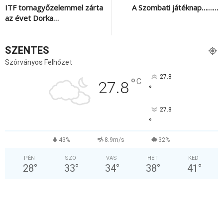
ITF tornagyőzelemmel zárta
A Szombati játéknap………
az évet Dorka…
SZENTES
Szórványos Felhőzet
27.8
°
C
27.8
°
27.8
°
43%
8.9m/s
32%
PÉN
SZO
VAS
HÉT
KED
28
°
33
°
34
°
38
°
41
°