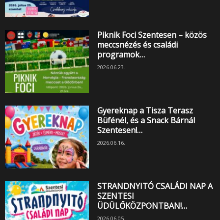
Piknik Foci Szentesen – közös
meccsnézés és családi
programok…
2026.06.23.
Gyereknap a Tisza Terasz
Büfénél, és a Snack Bárnál
Szentesen!…
2026.06.16.
STRANDNYITÓ CSALÁDI NAP A
SZENTESI
ÜDÜLŐKÖZPONTBAN!…
2026.06.05.