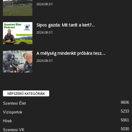
2026.08.07.
Sipos gazda: Mit tanít a kert?…
2026.08.07.
A mélység mindenkit próbára tesz….
2026.08.07.
NÉPSZERŰ KATEGÓRIÁK
9606
Szentesi Élet
5233
Vízisportok
5061
Hírek
5030
Szentesi VK