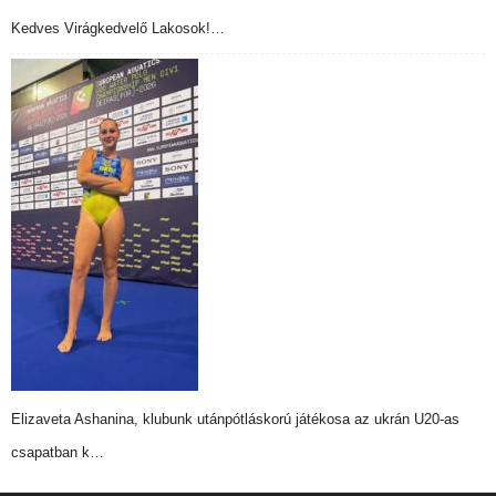
Kedves Virágkedvelő Lakosok!…
Elizaveta Ashanina, klubunk utánpótláskorú játékosa az ukrán U20-as
csapatban k…