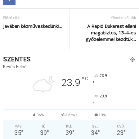
Előző cikk
Következő cikk
Javában kézműveskedünk!…
‍‍ A Rapid Bukarest elleni
magabiztos, 13-4-es
győzelemmel kezdtük…
SZENTES
Kevés Felhő
23.9
°
C
23.9
°
23.9
°
36%
3.6m/s
13%
VAS
HÉT
KED
SZE
CSÜ
35
°
39
°
39
°
34
°
23
°