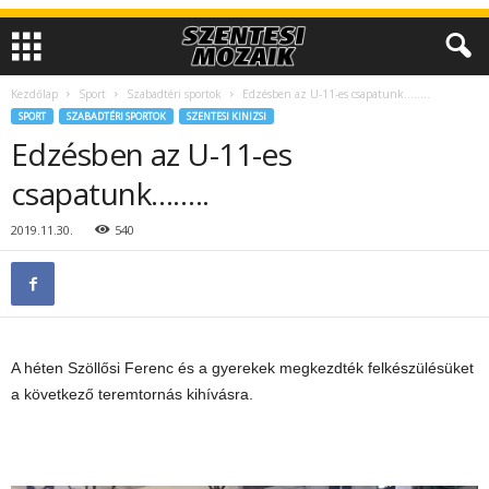
Kezdőlap
Sport
Szabadtéri sportok
Edzésben az U-11-es csapatunk……..
SPORT
SZABADTÉRI SPORTOK
SZENTESI KINIZSI
Edzésben az U-11-es
csapatunk……..
2019.11.30.
540
A héten Szöllősi Ferenc és a gyerekek megkezdték felkészülésüket
a következő teremtornás kihívásra.