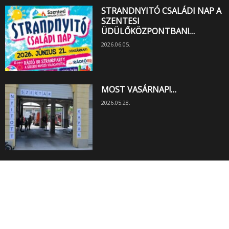
STRANDNYITÓ CSALÁDI NAP A
SZENTESI
ÜDÜLŐKÖZPONTBAN!…
2026.06.05.
MOST VASÁRNAP!…
2026.05.28.