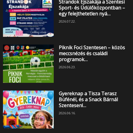
Strandok Éjszakája a Szentesi
Sport- és Üdülőközpontban –
egy felejthetetlen nyá…
2026.07.22.
Piknik Foci Szentesen – közös
meccsnézés és családi
programok…
2026.06.23.
Gyereknap a Tisza Terasz
Büfénél, és a Snack Bárnál
Szentesen!…
2026.06.16.