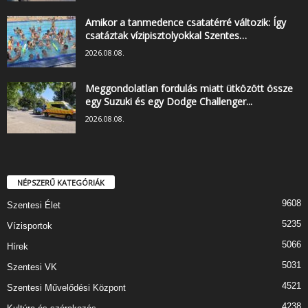
Amikor a tanmedence csatatérré változik: Így
csatáztak vízipisztolyokkal Szentes…
2026.08.08.
Meggondolatlan fordulás miatt ütközött össze
egy Suzuki és egy Dodge Challenger...
2026.08.08.
NÉPSZERŰ KATEGÓRIÁK
9608
Szentesi Élet
5235
Vízisportok
5066
Hírek
5031
Szentesi VK
4521
Szentesi Művelődési Központ
4238