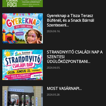
Gyereknap a Tisza Terasz
Büfénél, és a Snack Bárnál
Szentesen!…
2026.06.16.
STRANDNYITÓ CSALÁDI NAP A
SZENTESI
ÜDÜLŐKÖZPONTBAN!…
2026.06.05.
MOST VASÁRNAP!…
2026.05.28.