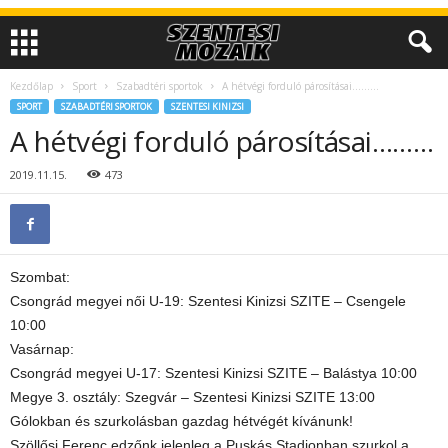
Kezdőlap
Sport
Szabadtéri sportok
A hétvégi forduló párosításai………
SPORT
SZABADTÉRI SPORTOK
SZENTESI KINIZSI
A hétvégi forduló párosításai………
2019.11.15.
473
Szombat:
Csongrád megyei női U-19: Szentesi Kinizsi SZITE – Csengele
10:00
Vasárnap:
Csongrád megyei U-17: Szentesi Kinizsi SZITE – Balástya 10:00
Megye 3. osztály: Szegvár – Szentesi Kinizsi SZITE 13:00
Gólokban és szurkolásban gazdag hétvégét kívánunk!
Szöllősi Ferenc edzőnk jelenleg a Puskás Stadionban szurkol a