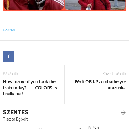
Forrás
Előző cikk
Következő cikk
How many of you took the
Férfi OB I: Szombathelyre
train today? —- COLORS Is
utazunk…
finally out!
SZENTES
Tiszta Égbolt
40.6