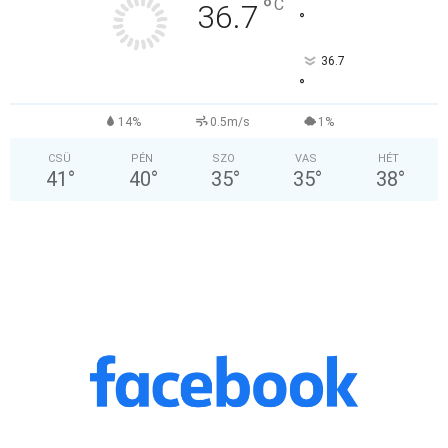
°
C
36.7
°
36.7
°
14%
0.5m/s
1%
CSÜ
PÉN
SZO
VAS
HÉT
41
°
40
°
35
°
35
°
38
°