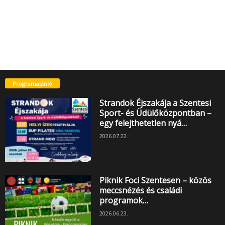
Programajánló
Strandok Éjszakája a Szentesi
Sport- és Üdülőközpontban –
egy felejthetetlen nyá…
2026.07.22.
Piknik Foci Szentesen – közös
meccsnézés és családi
programok…
2026.06.23.