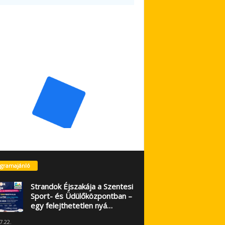
gramajánló
Strandok Éjszakája a Szentesi
Sport- és Üdülőközpontban –
egy felejthetetlen nyá…
7.22.