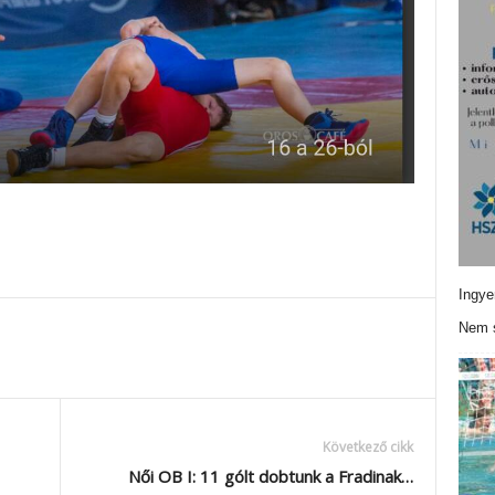
Ingye
Nem s
Következő cikk
Női OB I: 11 gólt dobtunk a Fradinak…