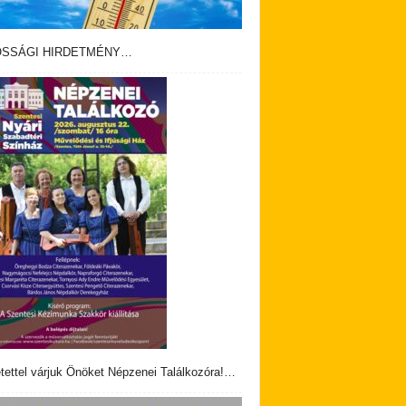
OSSÁGI HIRDETMÉNY…
tettel várjuk Önöket Népzenei Találkozóra!…