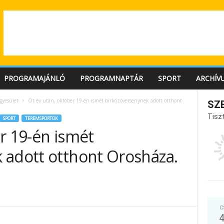
PROGRAMAJÁNLÓ
PROGRAMNAPTÁR
SPORT
ARCHÍV
gyesület
Öt év után, október 19-én ismét birkózóversenynek adott otthont
SZ
Tiszt
SPORT
TEREMSPORTOK
r 19-én ismét
 adott otthont Orosháza.
C