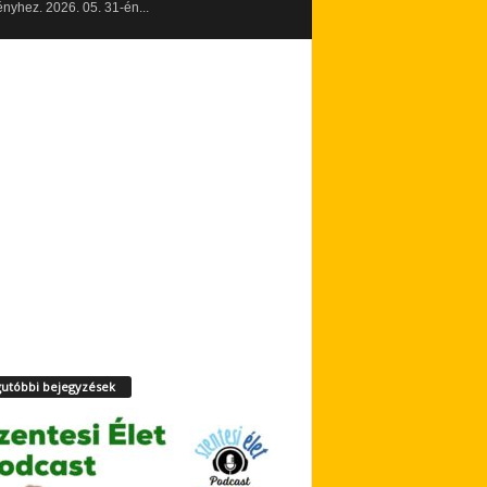
yhez. 2026. 05. 31-én...
utóbbi bejegyzések