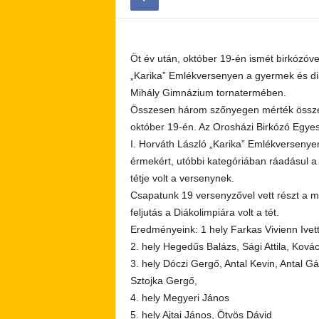
Öt év után, október 19-én ismét birkózóve
„Karika” Emlékversenyen a gyermek és diá
Mihály Gimnázium tornatermében.
Összesen három szőnyegen mérték össze e
október 19-én. Az Orosházi Birkózó Egyes
I. Horváth László „Karika” Emlékverseny
érmekért, utóbbi kategóriában ráadásul a
tétje volt a versenynek.
Csapatunk 19 versenyzővel vett részt a 
feljutás a Diákolimpiára volt a tét.
Eredményeink: 1 hely Farkas Vivienn Ivett
2. hely Hegedűs Balázs, Sági Attila, Kov
3. hely Dóczi Gergő, Antal Kevin, Antal G
Sztojka Gergő,
4. hely Megyeri János
5. hely Ajtai János, Ötvös Dávid