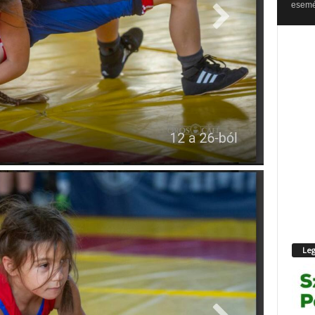
esemén
Leg