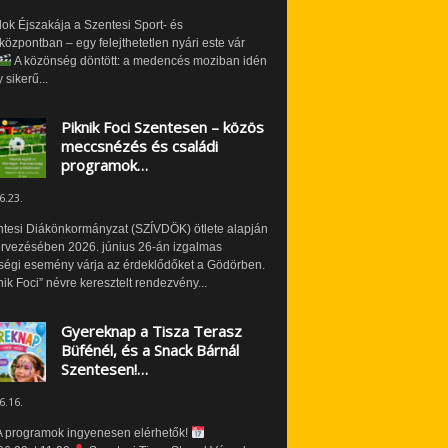
ok Éjszakája a Szentesi Sport- és
özpontban – egy felejthetetlen nyári este vár
A közönség döntött: a medencés moziban idén
 sikerű...
Piknik Foci Szentesen – közös
meccsnézés és családi
programok…
6.23.
ntesi Diákönkormányzat (SZÍVDÖK) ötlete alapján
ervezésében 2026. június 26-án izgalmas
ségi esemény várja az érdeklődőket a Gödörben.
nik Foci” névre keresztelt rendezvény...
Gyereknap a Tisza Terasz
Büfénél, és a Snack Bárnál
Szentesen!…
6.16.
 programok ingyenesen elérhetők!