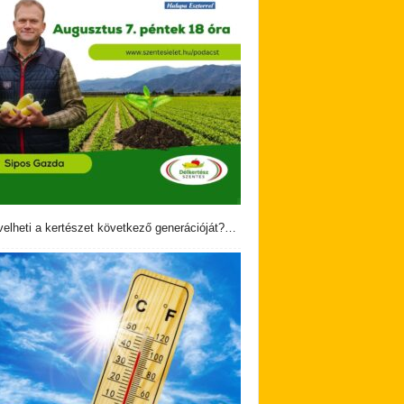
velheti a kertészet következő generációját?…