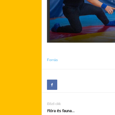
Forrás
Előző cikk
Flóra és fauna…