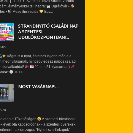
6.20. | 11:00
Szentesi Tisza Strand Várunk
dám, élményekkel teli napra:
Ugrálóvár •
tés •
Mesefilm vetítés
Egy...
STRANDNYITÓ CSALÁDI NAP
A SZENTESI
ÜDÜLŐKÖZPONTBAN!…
6.05.
Végre itt a nyár, és nincs is jobb módja a
n megnyitásának, mint egy egész napos családi
amkavalkáddal!
Június 21. (vasárnap)
amok:
10:00...
MOST VASÁRNAP!…
5.28.
eknap a Tűzoltóságon
A szentesi hivatásos
ók évek óta kapcsolódnak - a szentesi gyerekek
römére - az országos "Nyitott szertárkapuk"