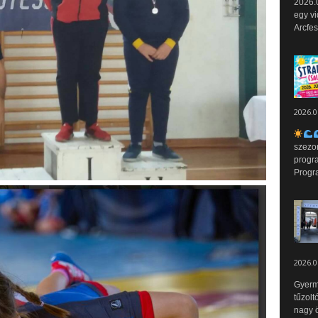
2026.0
egy vi
Arcfes
2026.0
szezo
progr
Progr
2026.0
Gyerm
tűzolt
nagy ö