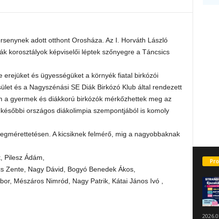
rsenynek adott otthont Orosháza. Az I. Horváth László
k korosztályok képviselői léptek szőnyegre a Táncsics
rejüket és ügyességüket a környék fiatal birkózói
ület és a Nagyszénási SE Diák Birkózó Klub által rendezett
en a gyermek és diákkorú birkózók mérkőzhettek meg az
 későbbi országos diákolimpia szempontjából is komoly
megmérettetésen. A kicsiknek felmérő, mig a nagyobbaknak
, Pilesz Ádám,
Pro
ács Zente, Nagy Dávid, Bogyó Benedek Ákos,
ábor, Mészáros Nimród, Nagy Patrik, Kátai János Ivó ,
2026.0