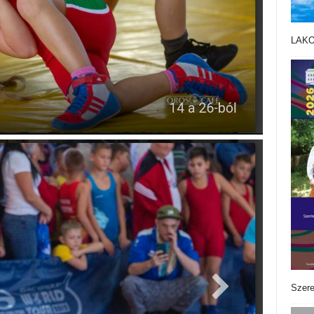
LAK
Szere