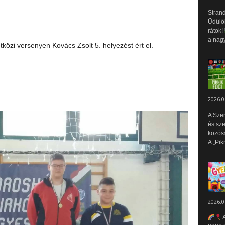
Strand
Üdülők
rátok!
a nagy
özi versenyen Kovács Zsolt 5. helyezést ért el.
2026.0
A Sze
és sz
közös
A „Pik
2026.0
A