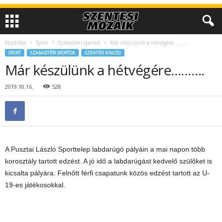
Kezdőlap
Sport
Szabadtéri sportok
Már készülünk a hétvégére……….
SPORT
SZABADTÉRI SPORTOK
SZENTESI KINIZSI
Már készülünk a hétvégére……….
2019.10.16.
528
A Pusztai László Sporttelep labdarúgó pályáin a mai napon több
korosztály tartott edzést. A jó idő a labdarúgást kedvelő szülőket is
kicsalta pályára. Felnőtt férfi csapatunk közös edzést tartott az U-
19-es játékosokkal.