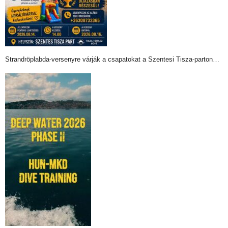
Strandröplabda-versenyre várják a csapatokat a Szentesi Tisza-parton…