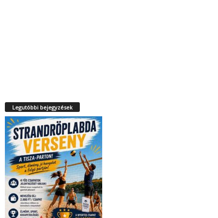
Legutóbbi bejegyzések