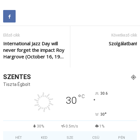
Előző cikk
Következő cikk
International Jazz Day will
Szolgálatban!
never forget the impact Roy
Hargrove (October 16, 19…
SZENTES
Tiszta Égbolt
30.6
°
C
30
°
°
30
30%
0.5m/s
1%
HÉT
KED
SZE
CSÜ
PÉN