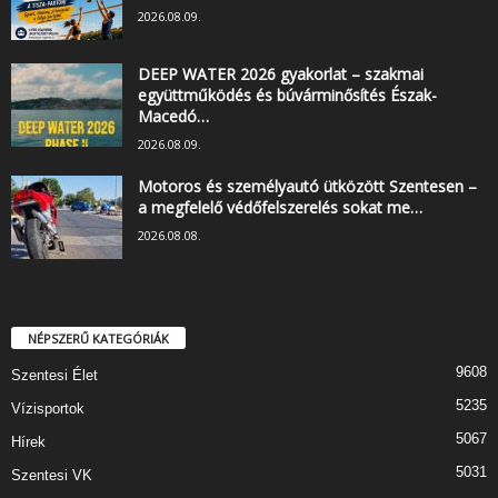
2026.08.09.
DEEP WATER 2026 gyakorlat – szakmai
együttműködés és búvárminősítés Észak-
Macedó…
2026.08.09.
Motoros és személyautó ütközött Szentesen –
a megfelelő védőfelszerelés sokat me…
2026.08.08.
NÉPSZERŰ KATEGÓRIÁK
9608
Szentesi Élet
5235
Vízisportok
5067
Hírek
5031
Szentesi VK