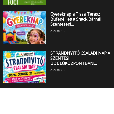
Gyereknap a Tisza Terasz
Büfénél, és a Snack Bárnál
Szentesen!…
2026.06.16.
STRANDNYITÓ CSALÁDI NAP A
SZENTESI
ÜDÜLŐKÖZPONTBAN!…
2026.06.05.