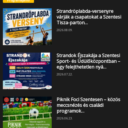
Programajánló
Strandröplabda-versenyre
várják a csapatokat a Szentesi
Tisza-parton…
2026.08.09.
Strandok Éjszakája a Szentesi
Sport- és Üdülőközpontban –
egy felejthetetlen nyá…
2026.07.22.
Piknik Foci Szentesen – közös
meccsnézés és családi
programok…
2026.06.23.