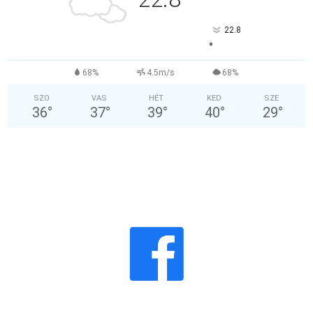
°
22.8
°
68%
4.5m/s
68%
SZO
VAS
HÉT
KED
SZE
36
°
37
°
39
°
40
°
29
°