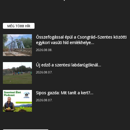
MÉG TÖBB HÍR
Összefogással épül a Csongrád–Szentes közötti
egykori vasúti híd emlékhelye…
2026.08.08.
Új edző a szentesi labdarúgóknál…
2026.08.07.
Sipos gazda: Mit tanít a kert?…
2026.08.07.