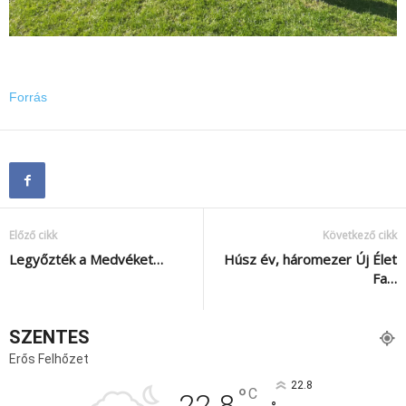
Forrás
Előző cikk
Következő cikk
Legyőzték a Medvéket…
Húsz év, háromezer Új Élet
Fa…
SZENTES
Erős Felhőzet
22.8
°
C
22.8