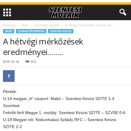
Kezdőlap
Sport
Szabadtéri sportok
A hétvégi mérkőzések eredményei……..
SPORT
SZABADTÉRI SPORTOK
SZENTESI KINIZSI
A hétvégi mérkőzések
eredményei……..
2019.10.14.
413
Péntek:
U-14 megyei „A” csoport: Makó – Szentesi Kinizsi SZITE 1-4
Szombat:
Felnőtt férfi Megye 1. osztály: Szentesi Kinizsi SZITE – SZVSE 0-6
U-19 Megyei női: Kiskunhalasi Szilády RFC – Szentesi Kinizsi
SZITE 2-2