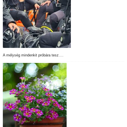
A mélység mindenkit próbára tesz….