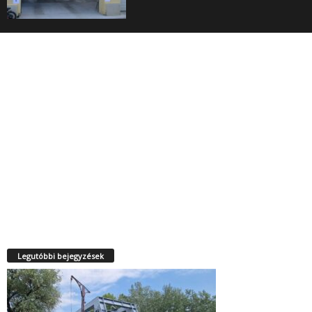
Legutóbbi bejegyzések