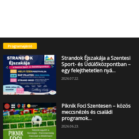
Programajánló
Strandok Éjszakája a Szentesi
Sport- és Üdülőközpontban –
egy felejthetetlen nyá…
2026.07.22.
Piknik Foci Szentesen – közös
meccsnézés és családi
programok…
2026.06.23.