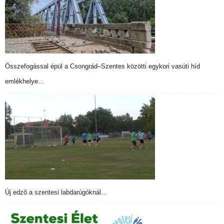
Összefogással épül a Csongrád–Szentes közötti egykori vasúti híd
emlékhelye…
Új edző a szentesi labdarúgóknál…