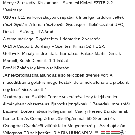
Megye 3. osztály: Kiszombor – Szentesi Kinizsi SZITE 2-2
Vasárnap:
U10 és U11 es korosztályos csapataink Interliga fordulón vettek
részt Gyulán. A torna résztvevői: Gyulasport, Békéscsabai UFC,
Deszk – Szőreg, UTA Arad.
A torna mérlege: 5 győzelem 1 döntetlen 2 vereség
U-19 A Csoport: Bordány – Szentesi Kinizsi SZITE 2-5
Góllövők: Mihály Endre, Balla Barnabás, Pálesz Martin, Smiák
Marcell, Boták Dominik. 1-1 találat.
Bozóki Zoltán így látta a találkozót:
„A helyzetkihasználásunk az első félidőben gyenge volt. A
másodikban a gólok is megérkeztek, de ennek ellenére a játékunk
egy kissé visszaesett.”
Vasárnap este Szöllősi Ferenc vezetésével egy felejthetetlen
élményben volt része az ifjú focirajongóknak: ” Benedek Imre sofőr
bácsival, Borbás István kollégámmal, Csányi Ferenc Barátommal,
Bence Tamás Csongrádi edzőkollégámmal, 50 Szentesi és
Csongrádi Gyerkőcöt vittünk fel a Magyarország – Azerbajdzsán
Válogatott EB selejtezőre. RIA RIA HUNGÁRIA!!!!!!!
”