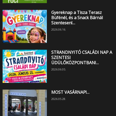
Gyereknap a Tisza Terasz
Büfénél, és a Snack Bárnál
Szentesen!…
2026.06.16.
STRANDNYITÓ CSALÁDI NAP A
SZENTESI
ÜDÜLŐKÖZPONTBAN!…
2026.06.05.
MOST VASÁRNAP!…
2026.05.28.