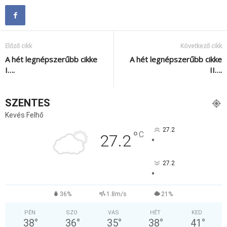
Előző cikk
Következő cikk
A hét legnépszerűbb cikke
A hét legnépszerűbb cikke
I….
II….
SZENTES
Kevés Felhő
27.2
°
C
27.2
°
27.2
°
36%
1.8m/s
21%
PÉN
SZO
VAS
HÉT
KED
38
°
36
°
35
°
38
°
41
°