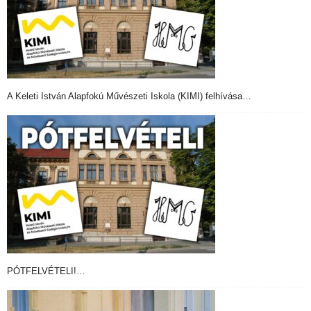
A Keleti István Alapfokú Művészeti Iskola (KIMI) felhívása…
PÓTFELVÉTELI!…