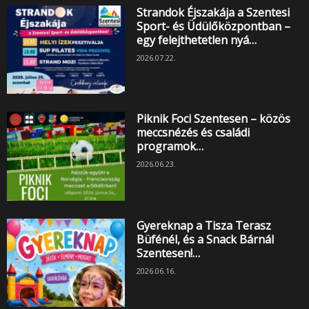
Strandok Éjszakája a Szentesi
Sport- és Üdülőközpontban –
egy felejthetetlen nyá…
2026.07.22.
Piknik Foci Szentesen – közös
meccsnézés és családi
programok…
2026.06.23.
Gyereknap a Tisza Terasz
Büfénél, és a Snack Bárnál
Szentesen!…
2026.06.16.