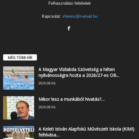
Felhasználási feltételek
Kapcsolat:
vferenc@t-email.hu
MÉG TÖBB HÍR
A Magyar Vízilabda Szövetség a héten
nyilvánosságra hozta a 2026/27-es OB...
2026.08.06.
Mikor lesz a munkából hivatás?…
2026.08.06.
A Keleti István Alapfokú Művészeti Iskola (KIMI)
felhívása…