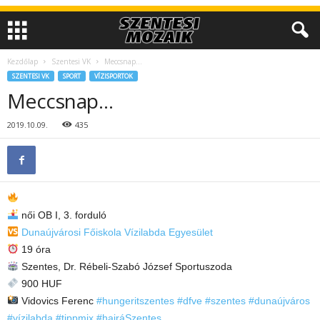
Kezdőlap
Szentesi VK
Meccsnap…
SZENTESI VK
SPORT
VÍZISPORTOK
Meccsnap…
2019.10.09.
435
női OB I, 3. forduló
Dunaújvárosi Főiskola Vízilabda Egyesület
19 óra
Szentes, Dr. Rébeli-Szabó József Sportuszoda
900 HUF
Vidovics Ferenc
#hungeritszentes
#dfve
#szentes
#dunaújváros
#vízilabda
#tippmix
#hajráSzentes