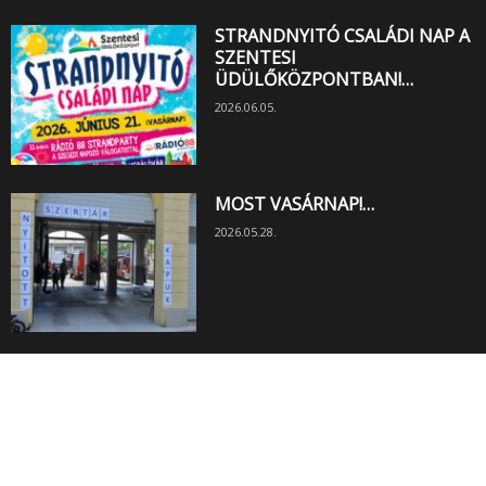
STRANDNYITÓ CSALÁDI NAP A
SZENTESI
ÜDÜLŐKÖZPONTBAN!…
2026.06.05.
MOST VASÁRNAP!…
2026.05.28.