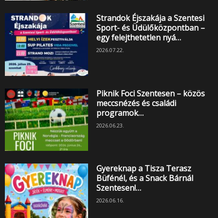
Strandok Éjszakája a Szentesi
Sport- és Üdülőközpontban –
egy felejthetetlen nyá…
2026.07.22.
Piknik Foci Szentesen – közös
meccsnézés és családi
programok…
2026.06.23.
Gyereknap a Tisza Terasz
Büfénél, és a Snack Bárnál
Szentesen!…
2026.06.16.