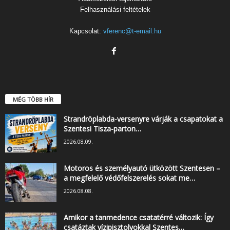
Felhasználási feltételek
Kapcsolat:
vferenc@t-email.hu
MÉG TÖBB HÍR
Strandröplabda-versenyre várják a csapatokat a
Szentesi Tisza-parton…
2026.08.09.
Motoros és személyautó ütközött Szentesen –
a megfelelő védőfelszerelés sokat me…
2026.08.08.
Amikor a tanmedence csatatérré változik: Így
csatáztak vízipisztolyokkal Szentes…