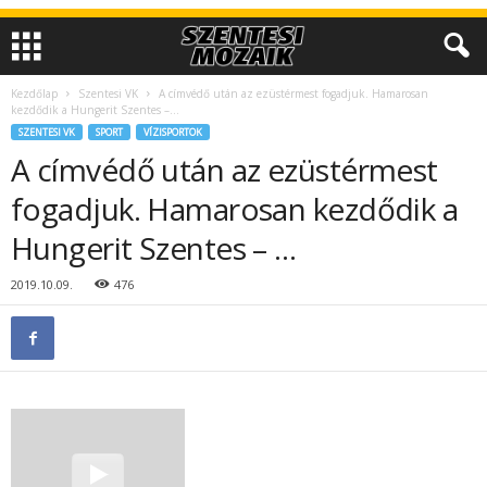
Kezdőlap
Szentesi VK
A címvédő után az ezüstérmest fogadjuk. Hamarosan
kezdődik a Hungerit Szentes –...
SZENTESI VK
SPORT
VÍZISPORTOK
A címvédő után az ezüstérmest
fogadjuk. Hamarosan kezdődik a
Hungerit Szentes – …
2019.10.09.
476