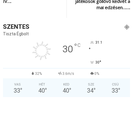
IV….
játékosok góllövő kedvét a
mai edzésen…….
SZENTES
Tiszta Égbolt
31.1
°
C
30
°
°
30
32%
3.6m/s
0%
VAS
HÉT
KED
SZE
CSÜ
33
°
40
°
40
°
34
°
33
°