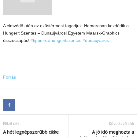
A címvédő után az ezüstérmest fogadjuk. Hamarosan kezdődik a
Hungerit Szentes – Dunaújvárosi Egyetem Maarsk-Graphics
összecsapás!
#tippmix
#hungeritszentes
#dunaujvaros
Forrás
Előző cikk
Következő cikk
A hét legnépszerűbb cikke
A jó idő meghozta a