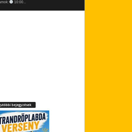
amok:
10:00...
utóbbi bejegyzések