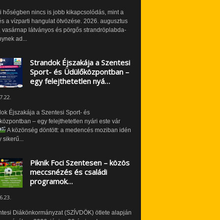
i hőségben nincs is jobb kikapcsolódás, mint a
és a vízparti hangulat ötvözése. 2026. augusztus
 vasárnap látványos és pörgős strandröplabda-
ynek ad...
Strandok Éjszakája a Szentesi
Sport- és Üdülőközpontban –
egy felejthetetlen nyá…
7.22.
ok Éjszakája a Szentesi Sport- és
özpontban – egy felejthetetlen nyári este vár
A közönség döntött: a medencés moziban idén
 sikerű...
Piknik Foci Szentesen – közös
meccsnézés és családi
programok…
6.23.
ntesi Diákönkormányzat (SZÍVDÖK) ötlete alapján