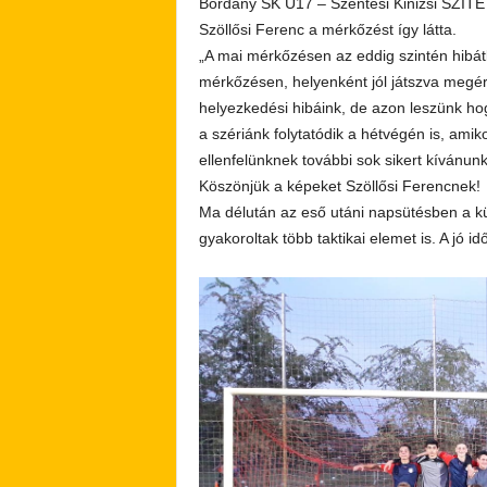
Bordány SK U17 – Szentesi Kinizsi SZITE
Szöllősi Ferenc a mérkőzést így látta.
„A mai mérkőzésen az eddig szintén hibát
mérkőzésen, helyenként jól játszva megé
helyezkedési hibáink, de azon leszünk ho
a szériánk folytatódik a hétvégén is, ami
ellenfelünknek további sok sikert kívánunk
Köszönjük a képeket Szöllősi Ferencnek!
Ma délután az eső utáni napsütésben a kü
gyakoroltak több taktikai elemet is. A jó i