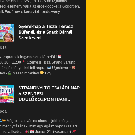
ervezésében 2026. június 26-án izgalmas
ségi esemény várja az érdeklődőket a Gödörben.
nik Foci” névre keresztelt rendezvény...
Gyereknap a Tisza Terasz
Büfénél, és a Snack Bárnál
Szentesen!…
6.16.
 programok ingyenesen elérhetők!
6.20. | 11:00
Szentesi Tisza Strand Várunk
dám, élményekkel teli napra:
Ugrálóvár •
tés •
Mesefilm vetítés
Egy...
STRANDNYITÓ CSALÁDI NAP
A SZENTESI
ÜDÜLŐKÖZPONTBAN!…
6.05.
Végre itt a nyár, és nincs is jobb módja a
n megnyitásának, mint egy egész napos családi
amkavalkáddal!
Június 21. (vasárnap)