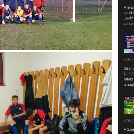
A nyár
sport 
16-án,
versen
2026.0
Strand
Üdülők
rátok!
a nagy
2026.0
A Sze