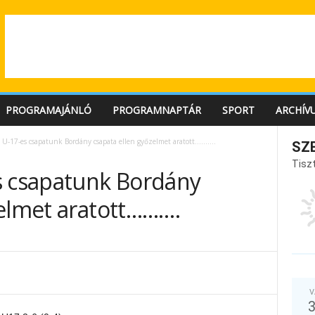
PROGRAMAJÁNLÓ
PROGRAMNAPTÁR
SPORT
ARCHÍV
 U-17-es csapatunk Bordány csapata ellen győzelmet aratott……….
SZ
Tiszt
s csapatunk Bordány
zelmet aratott……….
V