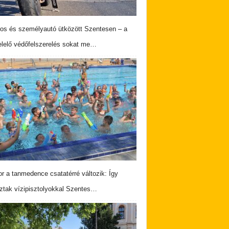
os és személyautó ütközött Szentesen – a
lelő védőfelszerelés sokat me…
r a tanmedence csatatérré változik: Így
ztak vízipisztolyokkal Szentes…