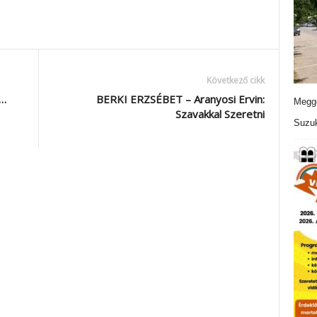
Következő cikk
…
BERKI ERZSÉBET – Aranyosi Ervin:
Meggo
Szavakkal Szeretni
Suzuk