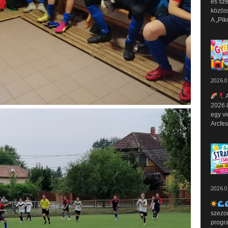
és sz
közös
A „Pik
2026.0
A
2026.0
egy vi
Arcfes
2026.0
szezo
progr