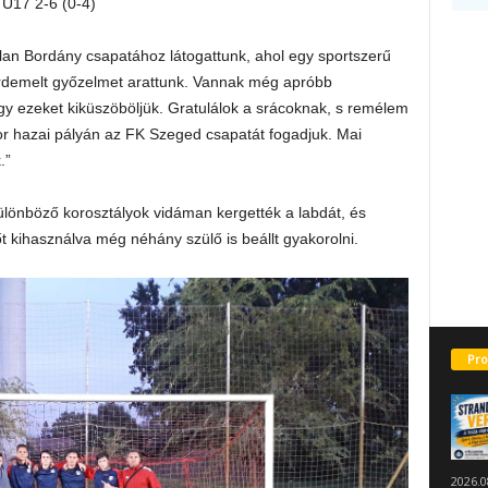
 U17 2-6 (0-4)
lan Bordány csapatához látogattunk, ahol egy sportszerű
rdemelt győzelmet arattunk. Vannak még apróbb
gy ezeket kiküszöböljük. Gratulálok a srácoknak, s remélem
kor hazai pályán az FK Szeged csapatát fogadjuk. Mai
.”
lönböző korosztályok vidáman kergették a labdát, és
dőt kihasználva még néhány szülő is beállt gyakorolni.
Pro
2026.0