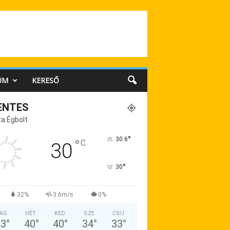
UM
KERESŐ
ENTES
a Égbolt
°
30.6
°
C
30
°
30
32%
3.6m/s
0%
AS
HÉT
KED
SZE
CSÜ
33
°
40
°
40
°
34
°
33
°