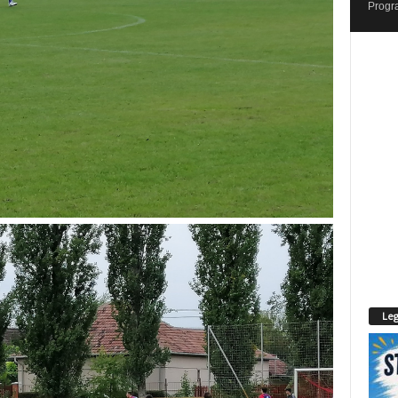
Progr
Leg