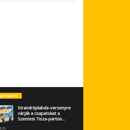
gramajánló
Strandröplabda-versenyre
várják a csapatokat a
Szentesi Tisza-parton…
8.09.