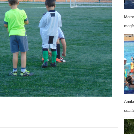
Motor
megfe
Amiko
csatá