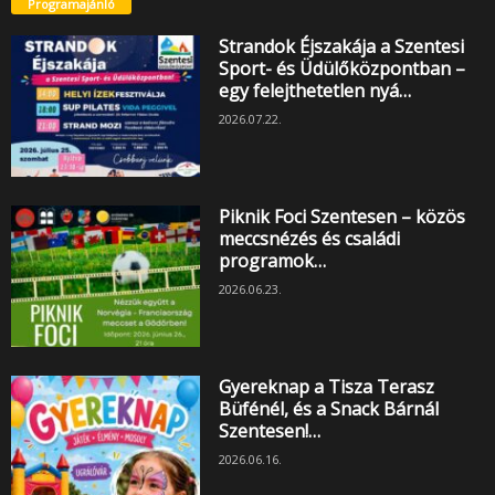
Programajánló
Strandok Éjszakája a Szentesi
Sport- és Üdülőközpontban –
egy felejthetetlen nyá…
2026.07.22.
Piknik Foci Szentesen – közös
meccsnézés és családi
programok…
2026.06.23.
Gyereknap a Tisza Terasz
Büfénél, és a Snack Bárnál
Szentesen!…
2026.06.16.