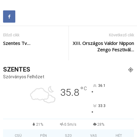
Előző cikk
Következő cikk
Szentes Tv…
XIII. Országos Valdor Nippon
Zengo Fesztivál…
SZENTES
Szórványos Felhőzet
36.1
°
C
35.8
°
33.3
°
21%
0.5m/s
28%
CSÜ
PÉN
SZO
VAS
HÉT