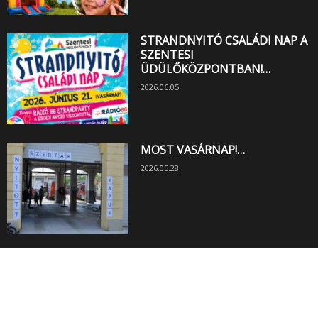
STRANDNYITÓ CSALÁDI NAP A
SZENTESI
ÜDÜLŐKÖZPONTBAN!…
2026.06.05.
MOST VASÁRNAP!…
2026.05.28.