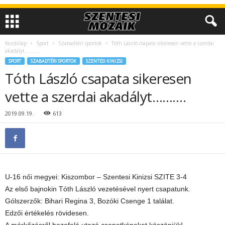
Kezdőlap
Sport
Szabadtéri sportok
Tóth László csapata sikeresen vette a szerdai
akadályt……….
SPORT
SZABADTÉRI SPORTOK
SZENTESI KINIZSI
Tóth László csapata sikeresen
vette a szerdai akadályt……….
2019.09.19.
613
U-16 női megyei: Kiszombor – Szentesi Kinizsi SZITE 3-4
Az első bajnokin Tóth László vezetésével nyert csapatunk.
Gólszerzők: Bihari Regina 3, Bozóki Csenge 1 találat.
Edzői értékelés rövidesen.