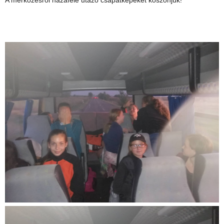
A mérkőzésről hazafelé utazó csapatképeket köszönjük!