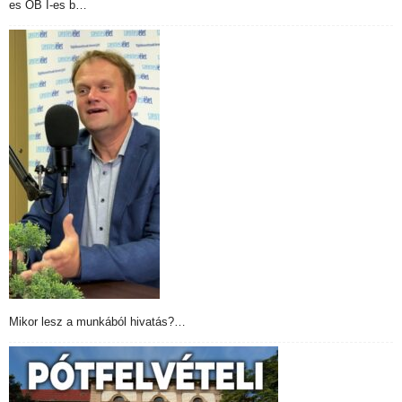
es OB I-es b…
Mikor lesz a munkából hivatás?…