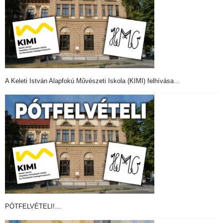
A Keleti István Alapfokú Művészeti Iskola (KIMI) felhívása…
PÓTFELVÉTELI!…