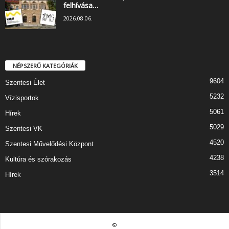
felhívása…
2026.08.06.
NÉPSZERŰ KATEGÓRIÁK
9604
Szentesi Élet
5232
Vízisportok
5061
Hírek
5029
Szentesi VK
4520
Szentesi Művelődési Központ
4238
Kultúra és szórakozás
3514
Hírek
©