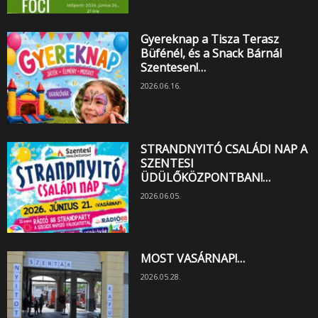
Gyereknap a Tisza Terasz
Büfénél, és a Snack Bárnál
Szentesen!…
2026.06.16.
STRANDNYITÓ CSALÁDI NAP A
SZENTESI
ÜDÜLŐKÖZPONTBAN!…
2026.06.05.
MOST VASÁRNAP!…
2026.05.28.