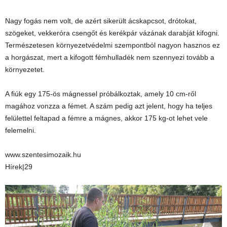
Nagy fogás nem volt, de azért sikerült ácskapcsot, drótokat,
szögeket, vekkeróra csengőt és kerékpár vázának darabját kifogni.
Természetesen környezetvédelmi szempontból nagyon hasznos ez
a horgászat, mert a kifogott fémhulladék nem szennyezi tovább a
környezetet.
A fiúk egy 175-ös mágnessel próbálkoztak, amely 10 cm-ről
magához vonzza a fémet. A szám pedig azt jelent, hogy ha teljes
felülettel feltapad a fémre a mágnes, akkor 175 kg-ot lehet vele
felemelni.
www.szentesimozaik.hu
Hírek|29