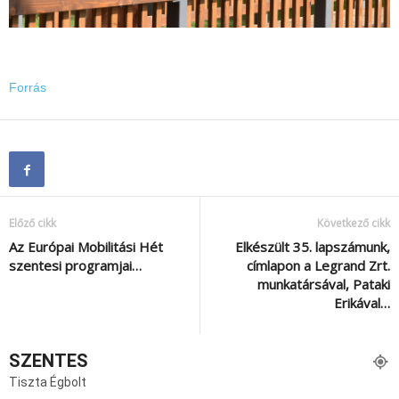
Forrás
Előző cikk
Következő cikk
Az Európai Mobilitási Hét
Elkészült 35. lapszámunk,
szentesi programjai…
címlapon a Legrand Zrt.
munkatársával, Pataki
Erikával…
SZENTES
Tiszta Égbolt