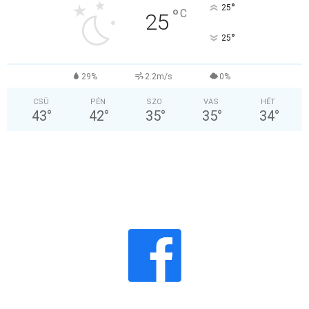
°
25
°
C
25
°
25
29%
2.2m/s
0%
CSÜ
PÉN
SZO
VAS
HÉT
43
°
42
°
35
°
35
°
34
°