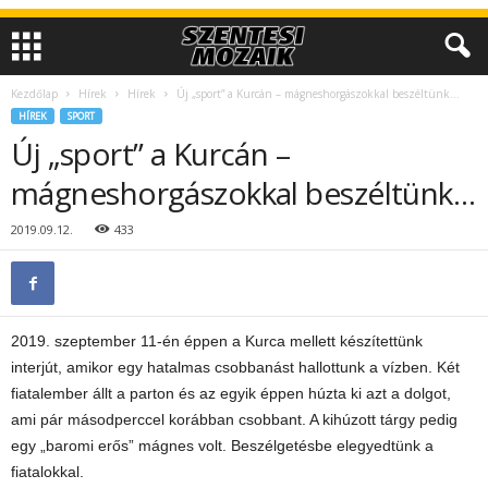
Kezdőlap
Hírek
Hírek
Új „sport” a Kurcán – mágneshorgászokkal beszéltünk…
HÍREK
SPORT
Új „sport” a Kurcán –
mágneshorgászokkal beszéltünk…
2019.09.12.
433
2019. szeptember 11-én éppen a Kurca mellett készítettünk
interjút, amikor egy hatalmas csobbanást hallottunk a vízben. Két
fiatalember állt a parton és az egyik éppen húzta ki azt a dolgot,
ami pár másodperccel korábban csobbant. A kihúzott tárgy pedig
egy „baromi erős” mágnes volt. Beszélgetésbe elegyedtünk a
fiatalokkal.