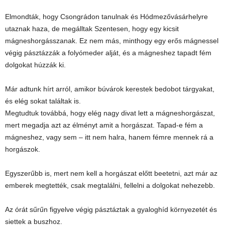
Elmondták, hogy Csongrádon tanulnak és Hódmezővásárhelyre
utaznak haza, de megálltak Szentesen, hogy egy kicsit
mágneshorgásszanak. Ez nem más, minthogy egy erős mágnessel
végig pásztázzák a folyómeder alját, és a mágneshez tapadt fém
dolgokat húzzák ki.
Már adtunk hírt arról, amikor búvárok kerestek bedobot tárgyakat,
és elég sokat találtak is.
Megtudtuk továbbá, hogy elég nagy divat lett a mágneshorgászat,
mert megadja azt az élményt amit a horgászat. Tapad-e fém a
mágneshez, vagy sem – itt nem halra, hanem fémre mennek rá a
horgászok.
Egyszerűbb is, mert nem kell a horgászat előtt beetetni, azt már az
emberek megtették, csak megtalálni, fellelni a dolgokat nehezebb.
Az órát sűrűn figyelve végig pásztáztak a gyaloghíd környezetét és
siettek a buszhoz.