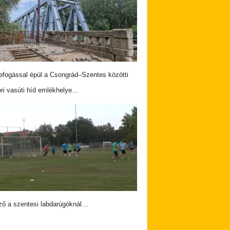
fogással épül a Csongrád–Szentes közötti
ri vasúti híd emlékhelye…
ző a szentesi labdarúgóknál…