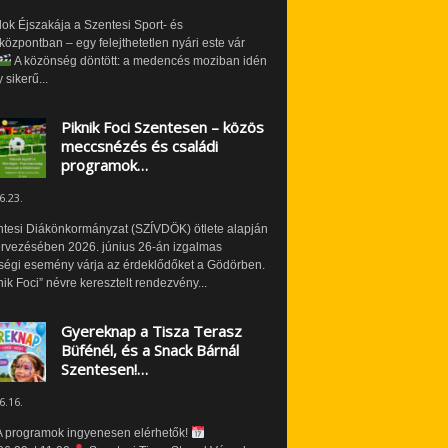
ok Éjszakája a Szentesi Sport- és
özpontban – egy felejthetetlen nyári este vár
A közönség döntött: a medencés moziban idén
 sikerű...
Piknik Foci Szentesen – közös
meccsnézés és családi
programok…
6.23.
ntesi Diákönkormányzat (SZÍVDÖK) ötlete alapján
ervezésében 2026. június 26-án izgalmas
ségi esemény várja az érdeklődőket a Gödörben.
nik Foci” névre keresztelt rendezvény...
Gyereknap a Tisza Terasz
Büfénél, és a Snack Bárnál
Szentesen!…
6.16.
 programok ingyenesen elérhetők!