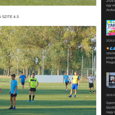
2026.0
egy vi
Arcfes
si SZITE 4-3
2026.0
szezo
progr
Progr
2026.0
Gyerm
tűzolt
nagy ö