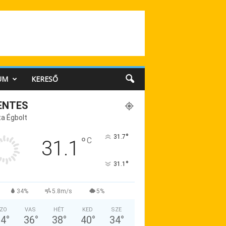
UM
KERESŐ
ENTES
a Égbolt
°
31.7
°
C
31.1
°
31.1
34%
5.8m/s
5%
ZO
VAS
HÉT
KED
SZE
34
°
36
°
38
°
40
°
34
°