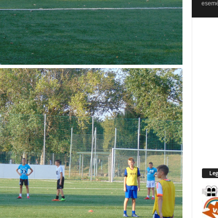
esemén
Leg