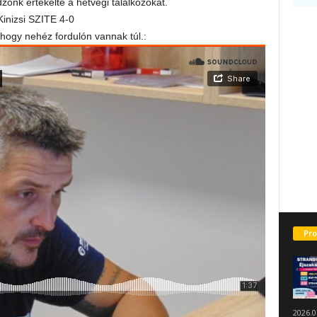
őnk értékelte a hétvégi találkozókat.
Kinizsi SZITE 4-0
hogy nehéz fordulón vannak túl.:
Pro
2026.0