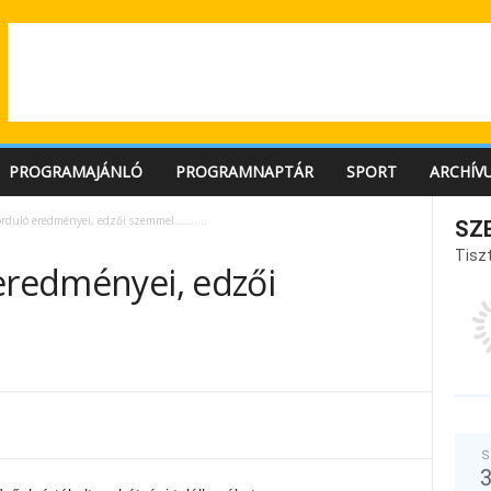
PROGRAMAJÁNLÓ
PROGRAMNAPTÁR
SPORT
ARCHÍV
forduló eredményei, edzői szemmel……….
SZ
Tiszt
 eredményei, edzői
S