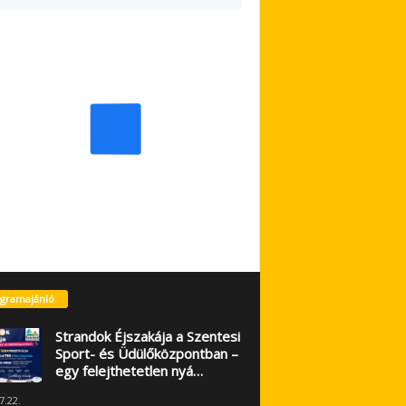
gramajánló
Strandok Éjszakája a Szentesi
Sport- és Üdülőközpontban –
egy felejthetetlen nyá…
7.22.