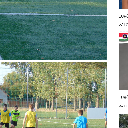
EURÓ
VÁL
EURÓ
VÁL