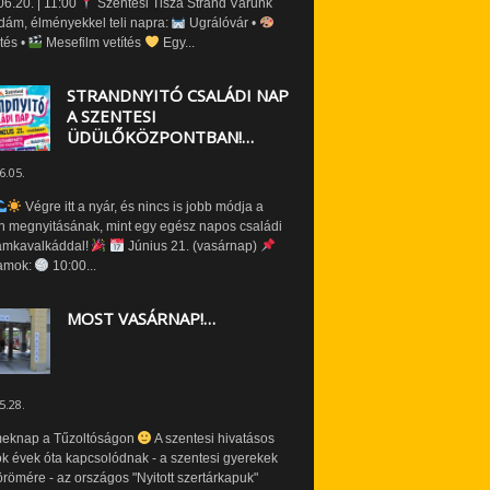
6.20. | 11:00
Szentesi Tisza Strand Várunk
dám, élményekkel teli napra:
Ugrálóvár •
tés •
Mesefilm vetítés
Egy...
STRANDNYITÓ CSALÁDI NAP
A SZENTESI
ÜDÜLŐKÖZPONTBAN!…
6.05.
Végre itt a nyár, és nincs is jobb módja a
n megnyitásának, mint egy egész napos családi
amkavalkáddal!
Június 21. (vasárnap)
amok:
10:00...
MOST VASÁRNAP!…
5.28.
eknap a Tűzoltóságon
A szentesi hivatásos
ók évek óta kapcsolódnak - a szentesi gyerekek
römére - az országos "Nyitott szertárkapuk"