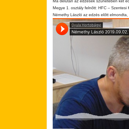
Ma délután az edzések szünetében két edz
Megye 1. osztály felnőtt: HFC – Szentesi 
Némethy László az edzés előtt elmondta, 