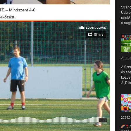
Strand
ITE – Mindszent 4-0
Üdülők
rkőzést.:
rátok!
a nagy
2026.0
A Sze
és sz
közös
A „Pik
2026.0
A