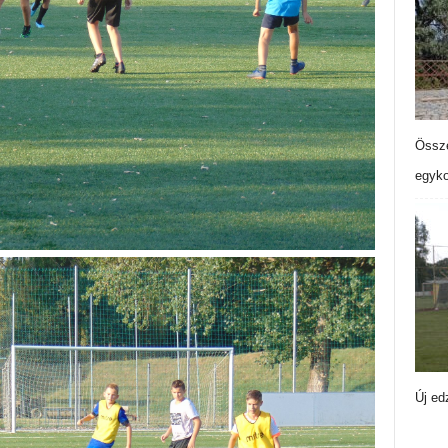
Össze
egyko
Új ed