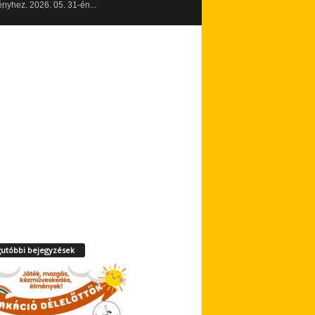
yhez. 2026. 05. 31-én...
utóbbi bejegyzések