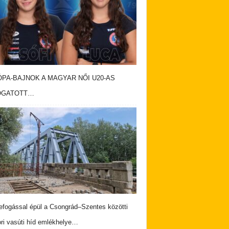
PA-BAJNOK A MAGYAR NŐI U20-AS
OGATOTT…
fogással épül a Csongrád–Szentes közötti
ri vasúti híd emlékhelye…