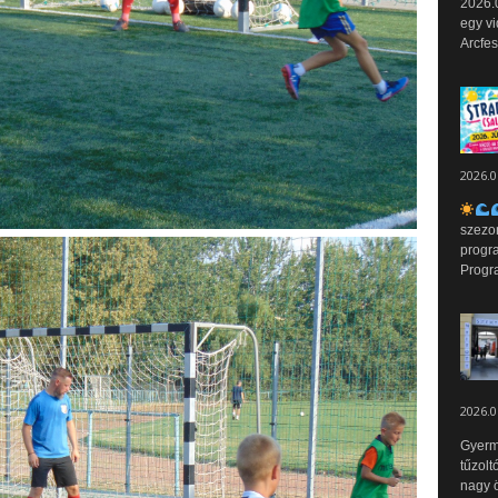
2026.0
egy vi
Arcfes
2026.0
szezo
progr
Progr
2026.0
Gyerm
tűzolt
nagy ö