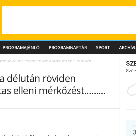
PROGRAMAJÁNLÓ
PROGRAMNAPTÁR
SPORT
ARCHÍV
szló ma délután röviden értékelte a Székkutas elleni mérkőzést………
SZ
Szór
 délután röviden
utas elleni mérkőzést………
S