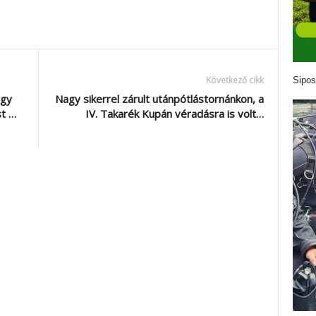
Következő cikk
Sipos
úgy
Nagy sikerrel zárult utánpótlástornánkon, a
st …
IV. Takarék Kupán véradásra is volt…