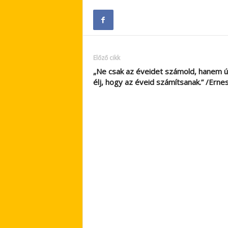
Előző cikk
„Ne csak az éveidet számold, hanem 
élj, hogy az éveid számítsanak.” /Erne