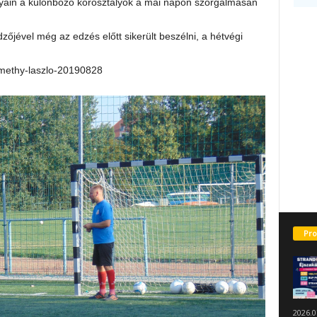
lyáin a különböző korosztályok a mai napon szorgalmasan
dzőjével még az edzés előtt sikerült beszélni, a hétvégi
emethy-laszlo-20190828
Pro
2026.0