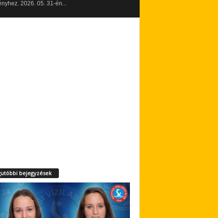
yhez. 2026. 05. 31-én...
utóbbi bejegyzések