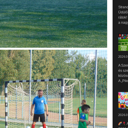
Strand
Üdülők
rátok!
a nagy
2026.0
A Sze
és sz
közös
A „Pik
2026.0
A