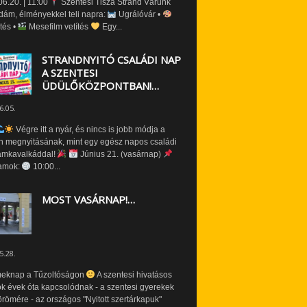
6.20. | 11:00
Szentesi Tisza Strand Várunk
dám, élményekkel teli napra:
Ugrálóvár •
tés •
Mesefilm vetítés
Egy...
STRANDNYITÓ CSALÁDI NAP
A SZENTESI
ÜDÜLŐKÖZPONTBAN!…
6.05.
Végre itt a nyár, és nincs is jobb módja a
n megnyitásának, mint egy egész napos családi
amkavalkáddal!
Június 21. (vasárnap)
amok:
10:00...
MOST VASÁRNAP!…
5.28.
eknap a Tűzoltóságon
A szentesi hivatásos
ók évek óta kapcsolódnak - a szentesi gyerekek
römére - az országos "Nyitott szertárkapuk"