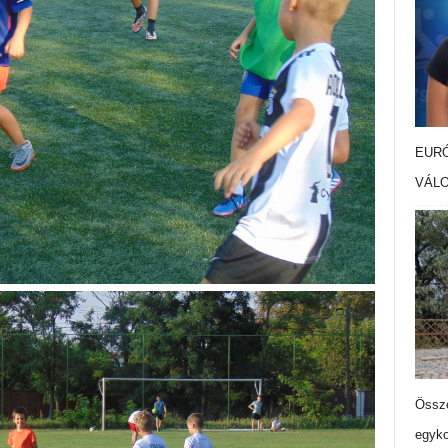
EURÓ
VÁL
Össze
egyko