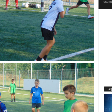
esemén
Leg