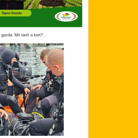
 gazda: Mit tanít a kert?…