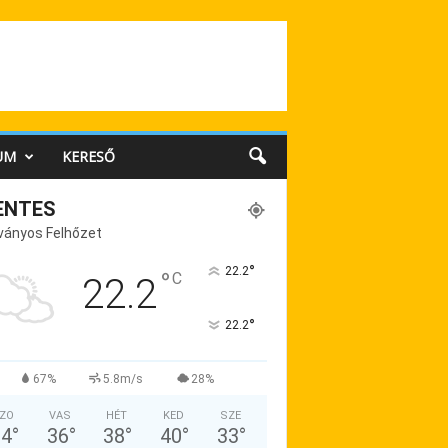
UM
KERESŐ
ENTES
ványos Felhőzet
°
22.2
°
C
22.2
°
22.2
67%
5.8m/s
28%
ZO
VAS
HÉT
KED
SZE
34
°
36
°
38
°
40
°
33
°