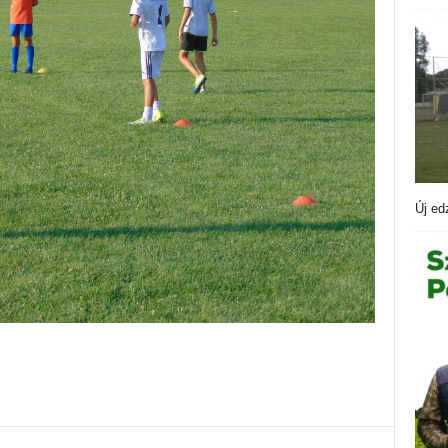
Új ed