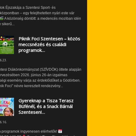
ok Éjszakája a Szentesi Sport- és
özpontban – egy felejthetetlen nyári este vár
A közönség döntött: a medencés moziban idén
 sikerű...
Piknik Foci Szentesen – közös
meccsnézés és családi
programok…
6.23.
ntesi Diákönkormányzat (SZÍVDÖK) ötlete alapján
ervezésében 2026. június 26-án izgalmas
ségi esemény várja az érdeklődőket a Gödörben.
nik Foci” névre keresztelt rendezvény...
Gyereknap a Tisza Terasz
Büfénél, és a Snack Bárnál
Szentesen!…
6.16.
 programok ingyenesen elérhetők!