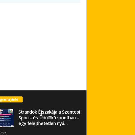
gramajánló
Strandok Éjszakája a Szentesi
Sport- és Üdülőközpontban –
egy felejthetetlen nyá…
7.22.