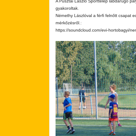
A Pusztai László Sporttelep labdarúgó pá
gyakoroltak.
Némethy Lászlóval a férfi felnőtt csapat e
mérkőzésről.:
https://soundcloud.com/evi-hortobagyi/n