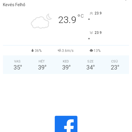
Kevés Felhő
23.9
°
C
23.9
°
23.9
°
36%
3.6m/s
13%
VAS
HÉT
KED
SZE
CSÜ
35
°
39
°
39
°
34
°
23
°