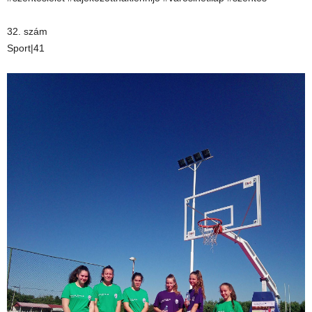
32. szám
Sport|41