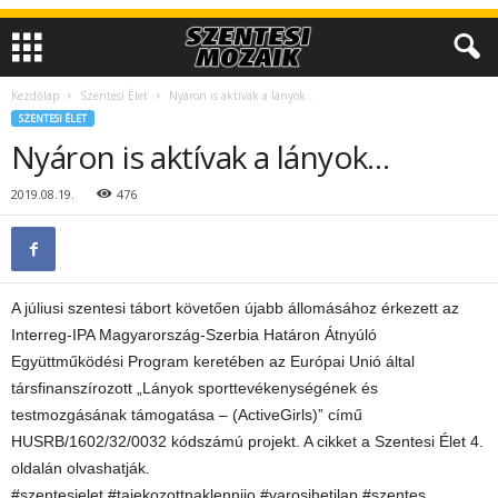
Kezdőlap
Szentesi Élet
Nyáron is aktívak a lányok…
SZENTESI ÉLET
Nyáron is aktívak a lányok…
2019.08.19.
476
A júliusi szentesi tábort követően újabb állomásához érkezett az
Interreg-IPA Magyarország-Szerbia Határon Átnyúló
Együttműködési Program keretében az Európai Unió által
társfinanszírozott „Lányok sporttevékenységének és
testmozgásának támogatása – (ActiveGirls)” című
HUSRB/1602/32/0032 kódszámú projekt. A cikket a Szentesi Élet 4.
oldalán olvashatják.
#szentesielet #tajekozottnaklennijo #varosihetilap #szentes