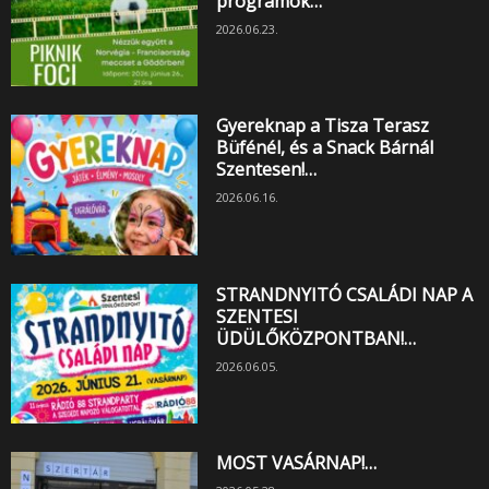
programok…
2026.06.23.
Gyereknap a Tisza Terasz
Büfénél, és a Snack Bárnál
Szentesen!…
2026.06.16.
STRANDNYITÓ CSALÁDI NAP A
SZENTESI
ÜDÜLŐKÖZPONTBAN!…
2026.06.05.
MOST VASÁRNAP!…