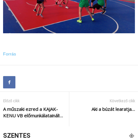
Forrás
Előző cikk
Következő cikk
A műszaki ezred a KAJAK-
Aki a búzát learatja…
KENU VB előmunkálatainál!…
SZENTES