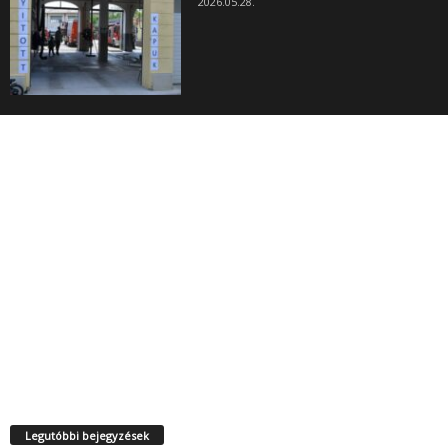
2026.05.28.
Legutóbbi bejegyzések