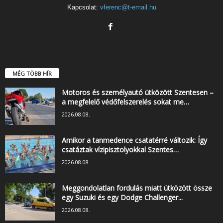
Kapcsolat:
vferenc@t-email.hu
MÉG TÖBB HÍR
Motoros és személyautó ütközött Szentesen –
a megfelelő védőfelszerelés sokat me…
2026.08.08.
Amikor a tanmedence csatatérré változik: Így
csatáztak vízipisztolyokkal Szentes…
2026.08.08.
Meggondolatlan fordulás miatt ütközött össze
egy Suzuki és egy Dodge Challenger...
2026.08.08.