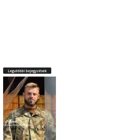
Legutóbbi bejegyzések