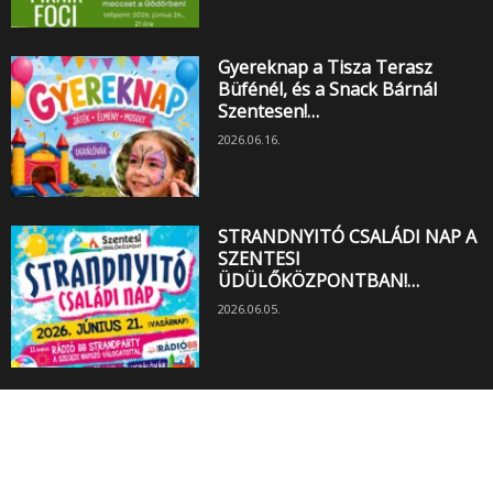
Gyereknap a Tisza Terasz
Büfénél, és a Snack Bárnál
Szentesen!…
2026.06.16.
STRANDNYITÓ CSALÁDI NAP A
SZENTESI
ÜDÜLŐKÖZPONTBAN!…
2026.06.05.