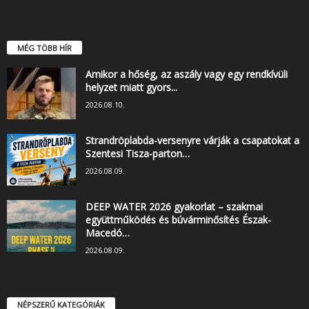
MÉG TÖBB HÍR
Amikor a hőség, az aszály vagy egy rendkívüli
helyzet miatt gyors...
2026.08.10.
Strandröplabda-versenyre várják a csapatokat a
Szentesi Tisza-parton…
2026.08.09.
DEEP WATER 2026 gyakorlat – szakmai
együttműködés és búvárminősítés Észak-
Macedó…
2026.08.09.
NÉPSZERŰ KATEGÓRIÁK