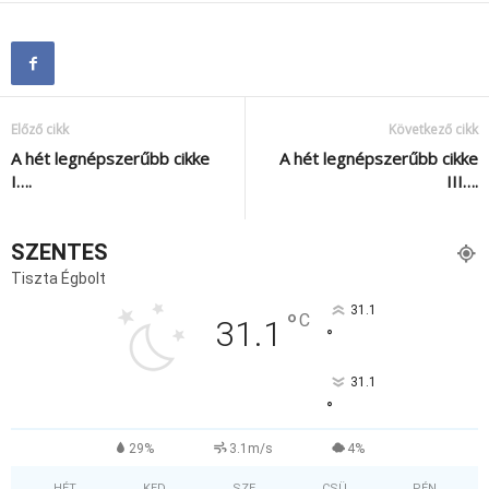
Előző cikk
Következő cikk
A hét legnépszerűbb cikke
A hét legnépszerűbb cikke
I….
III….
SZENTES
Tiszta Égbolt
31.1
°
C
31.1
°
31.1
°
29%
3.1m/s
4%
HÉT
KED
SZE
CSÜ
PÉN