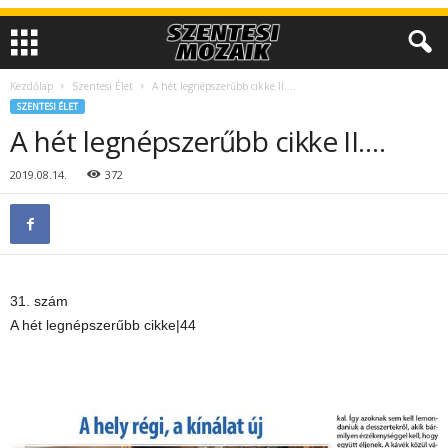
Kezdőlap
Szentesi Élet
A hét legnépszerűbb cikke II….
SZENTESI ÉLET
A hét legnépszerűbb cikke II….
2019.08.14.
372
31. szám
A hét legnépszerűbb cikke|44