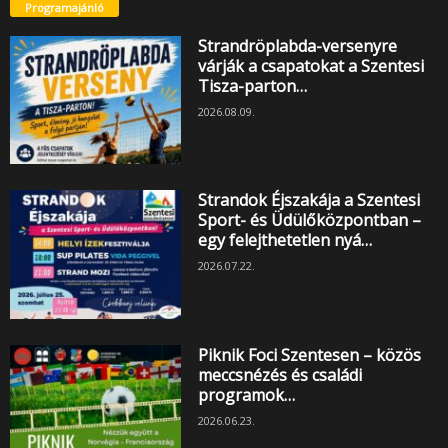
Programajánló
Strandröplabda-versenyre
várják a csapatokat a Szentesi
Tisza-parton…
2026.08.09.
Strandok Éjszakája a Szentesi
Sport- és Üdülőközpontban –
egy felejthetetlen nyá…
2026.07.22.
Piknik Foci Szentesen – közös
meccsnézés és családi
programok…
2026.06.23.