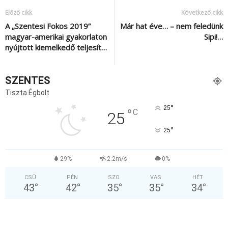
Előző cikk
Következő cikk
A „Szentesi Fokos 2019”
Már hat éve… – nem feledünk
magyar-amerikai gyakorlaton
Sipi!…
nyújtott kiemelkedő teljesít…
SZENTES
Tiszta Égbolt
°
25
°
C
25
°
25
29%
2.2m/s
0%
CSÜ
PÉN
SZO
VAS
HÉT
43
°
42
°
35
°
35
°
34
°