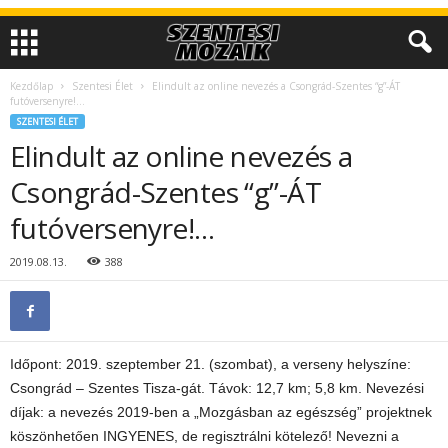
Kezdőlap
Szentesi Élet
Elindult az online nevezés a Csongrád-Szentes “g”-ÁT
futóversenyre!…
SZENTESI ÉLET
Elindult az online nevezés a
Csongrád-Szentes “g”-ÁT
futóversenyre!…
2019.08.13.
388
Időpont: 2019. szeptember 21. (szombat), a verseny helyszíne:
Csongrád – Szentes Tisza-gát. Távok: 12,7 km; 5,8 km. Nevezési
díjak: a nevezés 2019-ben a „Mozgásban az egészség” projektnek
köszönhetően INGYENES, de regisztrálni kötelező! Nevezni a