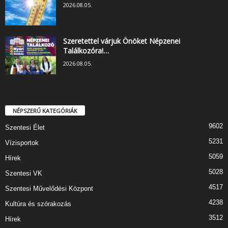
2026.08.05.
Szeretettel várjuk Önöket Népzenei
Találkozóra!…
2026.08.05.
NÉPSZERŰ KATEGÓRIÁK
9602
Szentesi Élet
5231
Vízisportok
5059
Hírek
5028
Szentesi VK
4517
Szentesi Művelődési Központ
4238
Kultúra és szórakozás
3512
Hírek