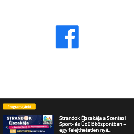
Programajánló
Strandok Éjszakája a Szentesi
Sport- és Üdülőközpontban –
egy felejthetetlen nyá…