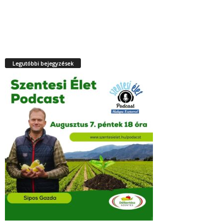
Legutóbbi bejegyzések