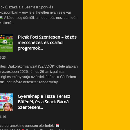
ok Éjszakája a Szentesi Sport- és
özpontban – egy felejthetetlen nyári este vár
A közönség döntött: a medencés moziban idén
 sikerű...
Piknik Foci Szentesen – közös
meccsnézés és családi
programok…
6.23.
ntesi Diákönkormányzat (SZÍVDÖK) ötlete alapján
ervezésében 2026. június 26-án izgalmas
ségi esemény várja az érdeklődőket a Gödörben.
nik Foci” névre keresztelt rendezvény...
Gyereknap a Tisza Terasz
Büfénél, és a Snack Bárnál
Szentesen!…
6.16.
 programok ingyenesen elérhetők!