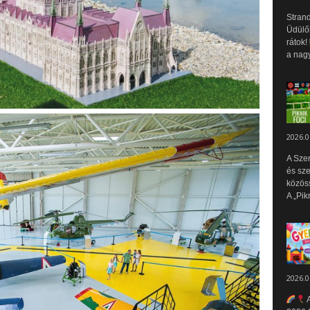
Strand
Üdülők
rátok!
a nagy
2026.0
A Sze
és sz
közös
A „Pik
2026.0
A