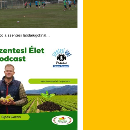
ző a szentesi labdarúgóknál…