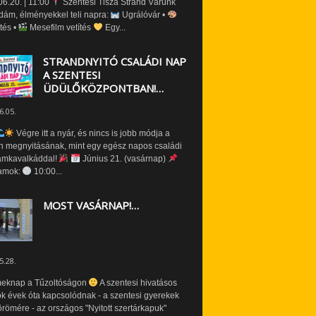
6.20. | 11:00
Szentesi Tisza Strand Várunk
dám, élményekkel teli napra:
Ugrálóvár •
tés •
Mesefilm vetítés
Egy...
STRANDNYITÓ CSALÁDI NAP
A SZENTESI
ÜDÜLŐKÖZPONTBAN!…
6.05.
Végre itt a nyár, és nincs is jobb módja a
n megnyitásának, mint egy egész napos családi
amkavalkáddal!
Június 21. (vasárnap)
amok:
10:00...
MOST VASÁRNAP!…
5.28.
eknap a Tűzoltóságon
A szentesi hivatásos
ók évek óta kapcsolódnak - a szentesi gyerekek
römére - az országos "Nyitott szertárkapuk"