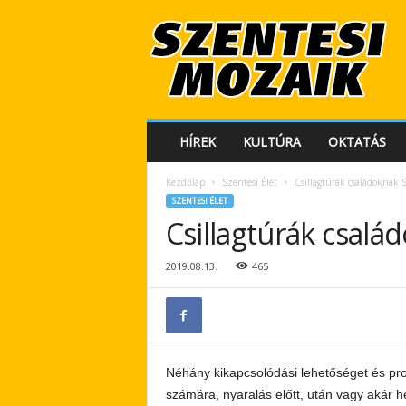
S
z
e
n
t
e
s
HÍREK
KULTÚRA
OKTATÁS
i
M
Kezdőlap
Szentesi Élet
Csillagtúrák családoknak 
o
SZENTESI ÉLET
z
Csillagtúrák csalá
a
i
k
2019.08.13.
465
Néhány kikapcsolódási lehetőséget és pro
számára, nyaralás előtt, után vagy akár h