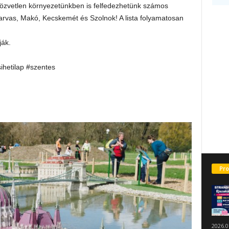
közvetlen környezetünkben is felfedezhetünk számos
zarvas, Makó, Kecskemét és Szolnok! A lista folyamatosan
ják.
sihetilap #szentes
Pro
2026.0