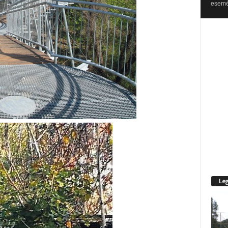
esemén
Leg