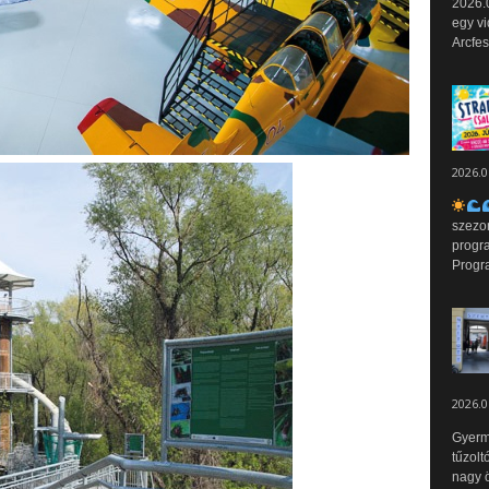
2026.0
egy vi
Arcfes
2026.0
szezo
progr
Progr
2026.0
Gyerm
tűzolt
nagy ö