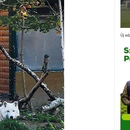
Új ed