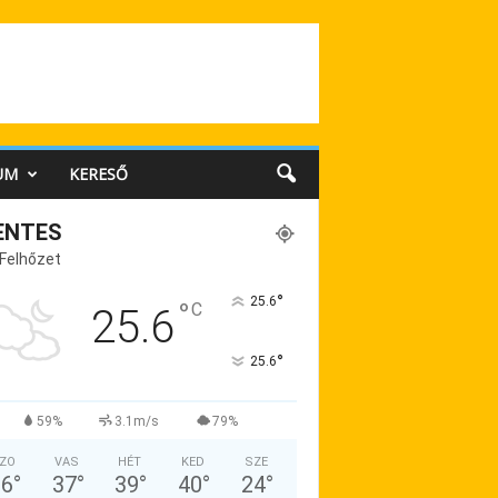
UM
KERESŐ
ENTES
 Felhőzet
°
25.6
°
C
25.6
°
25.6
59%
3.1m/s
79%
ZO
VAS
HÉT
KED
SZE
36
°
37
°
39
°
40
°
24
°