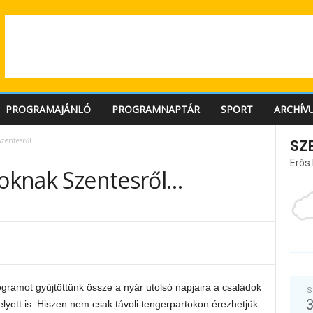
PROGRAMAJÁNLÓ
PROGRAMNAPTÁR
SPORT
ARCHÍV
Szentesről…
SZ
Erős
doknak Szentesről…
gramot gyűjtöttünk össze a nyár utolsó napjaira a családok
S
elyett is. Hiszen nem csak távoli tengerpartokon érezhetjük