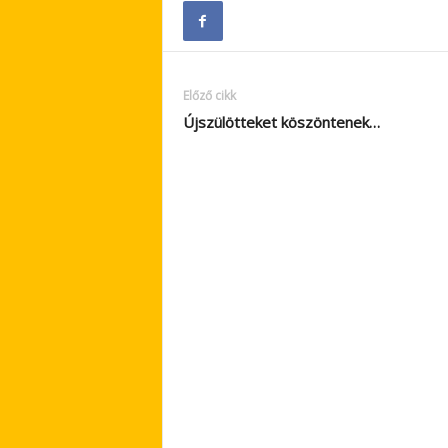
Előző cikk
Újszülötteket köszöntenek…