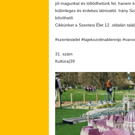
jól magunkat és töltődhetünk fel, hanem 
különleges és érdekes látnivalót. Irány S
bővíthető.
Cikkünket a Szentesi Élet 12. oldalán talál
#szentesielet #tajekozottnaklennijo #varo
31. szám
Kultúra|39