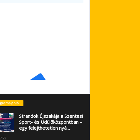
gramajánló
Strandok Éjszakája a Szentesi
Sport- és Üdülőközpontban –
egy felejthetetlen nyá…
7.22.