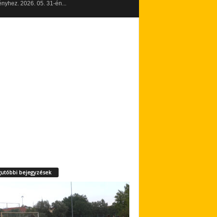
yhez. 2026. 05. 31-én...
utóbbi bejegyzések