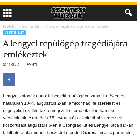
Kezdőlap
Szentesi Élet
A lengyel repülőgép tragédiájára emlékeztek…
SZENTESI ÉLET
A lengyel repülőgép tragédiájára
emlékeztek…
2019.08.10.
478
Lengyel katonák angol felségjelű repülőgépe zuhant le Szentes
határában 1944. augusztus 2-án, amikor hadi felszerelést és
segélyeket szállítottak a megszálló németek ellen harcoló
varsóiaknak. A tragédia 75. évfordulója alkalmából szerveztek
koszorúzást augusztus 5-én a Csongrádi út és Lengyel utca sarkán
található emlékműnél. Beszédet mondott Szirbik Imre polgármester,