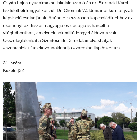
Oltyán Lajos nyugalmazott iskolaigazgató és dr. Biernacki Karol
tiszteletbeli lengyel konzul. Dr. Chomiak Waldemar önkormányzati
képviselő családjának története is szorosan kapcsolódik ehhez az
eseményhez, hiszen nagyapja és dédapja is harcolt a II.
világháborúban, amelynek sok millió lengyel áldozata volt.
Összefoglalónkat a Szentesi Élet 3. oldalán olvashatják.
#szentesielet #tajekozottnaklennijo #varosihetilap #szentes
31. szám
Közélet|32