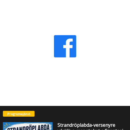
Programajánló
Strandröplabda-versenyre