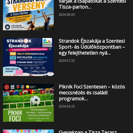
várják a csapatokat a Szentesi
Tisza-parton…
2026.08.09.
Strandok Éjszakája a Szentesi
Sport- és Üdülőközpontban –
egy felejthetetlen nyá…
2026.07.22.
Piknik Foci Szentesen – közös
meccsnézés és családi
programok…
2026.06.23.
Gyereknap a Tisza Terasz