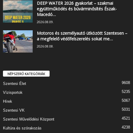
DEEP WATER 2026 gyakorlat – szakmai
együttműködés és búvárminősítés Észak-
Macedó…
2026.08.09.
Motoros és személyautó ütközött Szentesen –
a megfelelő védőfelszerelés sokat me…
2026.08.08.
NÉPSZERŰ KATEGÓRIÁK
9608
Szentesi Élet
5235
Vízisportok
5067
Hírek
5031
Szentesi VK
4521
Szentesi Művelődési Központ
4238
Kultúra és szórakozás