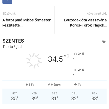
Előző cikk
Következő cikk
A fotót Janó Miklós őrmester
Évtizedek óta visszavár a
készítette….
Körös-Toroki Napok…
SZENTES
Tiszta Égbolt
34.5
°
C
34.5
°
34.5
°
18%
0.5m/s
4%
HÉT
KED
SZE
CSÜ
PÉN
35
°
39
°
31
°
32
°
33
°