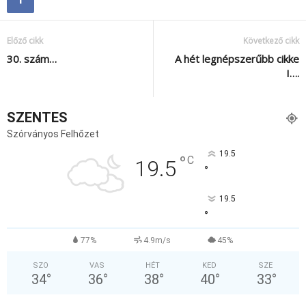
Előző cikk
Következő cikk
30. szám…
A hét legnépszerűbb cikke
I….
SZENTES
Szórványos Felhőzet
19.5
°
C
19.5
°
19.5
°
77%
4.9m/s
45%
SZO
VAS
HÉT
KED
SZE
34
°
36
°
38
°
40
°
33
°