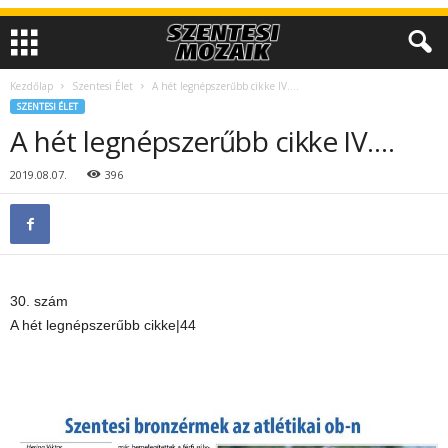
Kezdőlap
Szentesi Élet
A hét legnépszerűbb cikke IV….
SZENTESI ÉLET
A hét legnépszerűbb cikke IV….
2019.08.07.
396
30. szám
A hét legnépszerűbb cikke|44