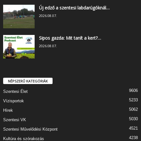
Új edző a szentesi labdarúgóknál…
2026.08.07.
Sipos gazda: Mit tanít a kert?…
2026.08.07.
NÉPSZERŰ KATEGÓRIÁK
9606
Szentesi Élet
5233
Vízisportok
5062
Hírek
5030
Szentesi VK
4521
Szentesi Művelődési Központ
4238
Kultúra és szórakozás