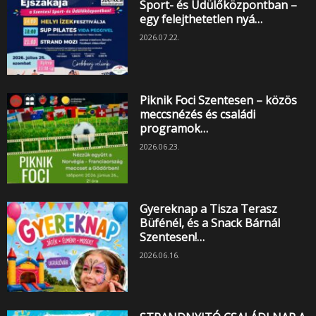
Sport- és Üdülőközpontban –
egy felejthetetlen nyá…
2026.07.22.
Piknik Foci Szentesen – közös
meccsnézés és családi
programok…
2026.06.23.
Gyereknap a Tisza Terasz
Büfénél, és a Snack Bárnál
Szentesen!…
2026.06.16.