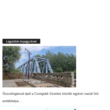
Legutóbbi bejegyzések
Összefogással épül a Csongrád–Szentes közötti egykori vasúti híd
emlékhelye…