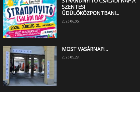
STRANDNYITÓ CSALÁDI NAP A
SZENTESI
ÜDÜLŐKÖZPONTBAN!…
2026.06.05.
MOST VASÁRNAP!…
2026.05.28.