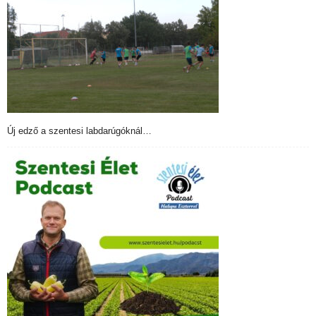
Új edző a szentesi labdarúgóknál…