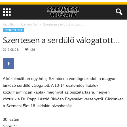
Kezdőlap
Szentesi Élet
Szentesen a serdülő válogatott…
SZENTESI ÉLET
Szentesen a serdülő válogatott…
2019.08.06.
426
A közelmúltban egy hétig Szentesen vendégeskedett a magyar
birkózó serdülő válogatott. A 13-14 esztendős fiatalok
közül harmincan kaptak meghívót az összetartásra, négyen
közülük a Dr. Papp László Birkózó Egyesület versenyzői. Cikkünket
a Szentesi Élet 18. oldalán olvashatják.
30. szám
Sport|41