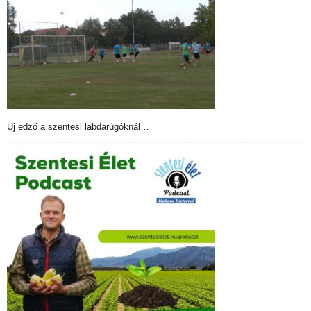
Új edző a szentesi labdarúgóknál…