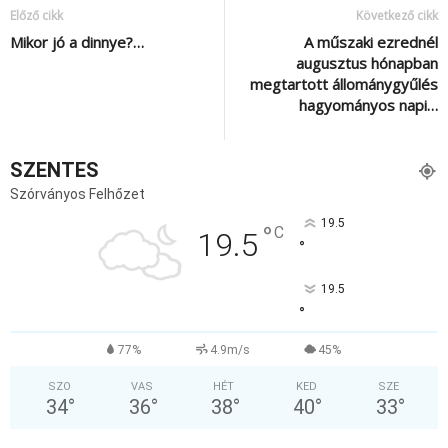
Előző cikk
Következő cikk
Mikor jó a dinnye?…
A műszaki ezrednél
augusztus hónapban
megtartott állománygyűlés
hagyományos napi…
SZENTES
Szórványos Felhőzet
19.5
°
C
19.5
°
19.5
°
77%
4.9m/s
45%
SZO
VAS
HÉT
KED
SZE
34
°
36
°
38
°
40
°
33
°