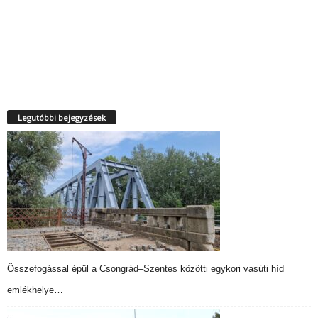
Legutóbbi bejegyzések
Összefogással épül a Csongrád–Szentes közötti egykori vasúti híd
emlékhelye…