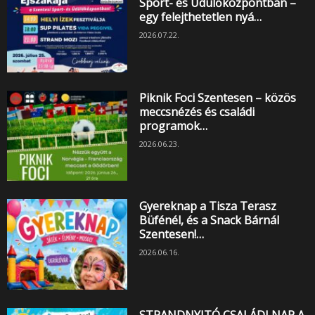
Sport- és Üdülőközpontban –
egy felejthetetlen nyá…
2026.07.22.
Piknik Foci Szentesen – közös
meccsnézés és családi
programok…
2026.06.23.
Gyereknap a Tisza Terasz
Büfénél, és a Snack Bárnál
Szentesen!…
2026.06.16.
STRANDNYITÓ CSALÁDI NAP A