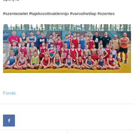
#szentesielet #tajekozottnaklennijo #varosihetilap #szentes
Forrás