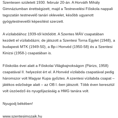
Szentesen született 1930. február 20-án. A Horváth Mihály
Gimnáziumban érettségizett, majd a Testnevelési Főiskola nappali
tagozatán testnevelő tanári oklevelet, később ugyanott
gyógytestnevelői képesítést szerzett.
A vízilabdához 1939-től kötődött. A Szentes MÁV csapatában
kezdett el vízilabdázni, de játszott a Szentesi Torna Egylet (1948), a
budapesti MTK (1949-50), a Bp-i Honvéd (1950-58) és a Szentesi
Kinizsi (1958-) csapatában is.
Főiskolás évei alatt a Főiskolai Világbajnokságon (Párizs, 1958)
csapatával II. helyezést ért el. A Honvéd vízilabda csapatával pedig
háromszor volt Magyar Kupa győztes. A szentesi vízilabda csapat –
játékos edzősége alatt – az OB I.-ben játszott. Több éven keresztül
volt úszóedző és nyugdíjazásáig a HMG tanára volt.
Nyugodj békében!
www.szentesimozaik.hu