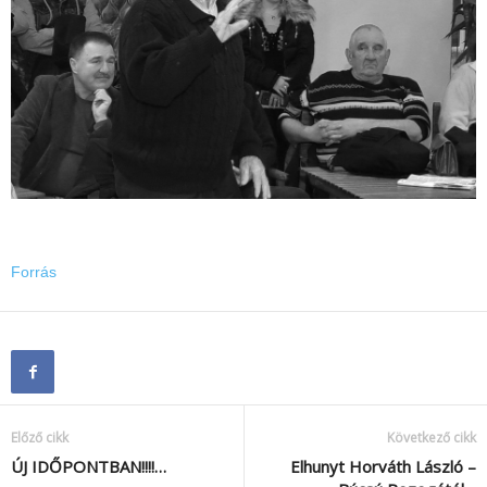
Forrás
Előző cikk
Következő cikk
ÚJ IDŐPONTBAN!!!!…
Elhunyt Horváth László –