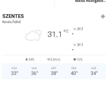
Búcsú Rozogától…
SZENTES
Kevés Felhő
31.7
°
C
31.1
°
31.1
°
34%
5.8m/s
15%
SZO
VAS
HÉT
KED
SZE
33
°
36
°
38
°
40
°
34
°