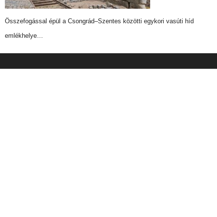
Összefogással épül a Csongrád–Szentes közötti egykori vasúti híd
emlékhelye…