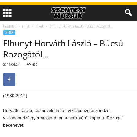
Kezdőlap
Hírek
Hírek
Elhunyt Horváth László – Búcsú Rozogától…
HÍREK
Elhunyt Horváth László – Búcsú
Rozogától…
2019.06.24.
490
(1930-2019)
Horváth László, testnevelő tanár, vízilabdázó úszóedző,
vízilabdaedző gyermekkorában testalkatáról kapta a „Rozoga”
becenevet.