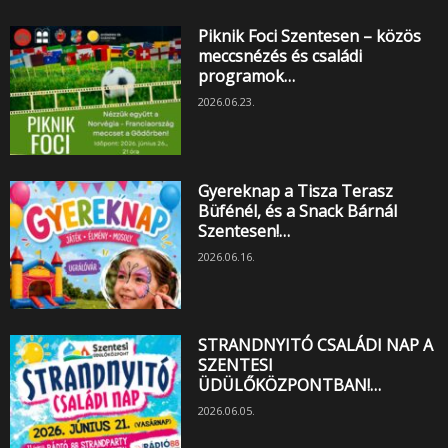
Piknik Foci Szentesen – közös
meccsnézés és családi
programok…
2026.06.23.
Gyereknap a Tisza Terasz
Büfénél, és a Snack Bárnál
Szentesen!…
2026.06.16.
STRANDNYITÓ CSALÁDI NAP A
SZENTESI
ÜDÜLŐKÖZPONTBAN!…
2026.06.05.