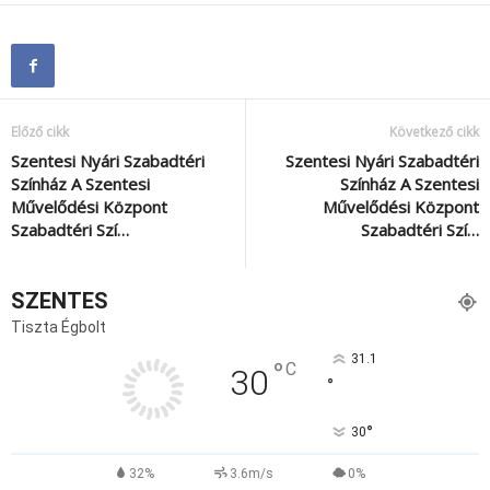
Előző cikk
Következő cikk
Szentesi Nyári Szabadtéri
Szentesi Nyári Szabadtéri
Színház A Szentesi
Színház A Szentesi
Művelődési Központ
Művelődési Központ
Szabadtéri Szí…
Szabadtéri Szí…
SZENTES
Tiszta Égbolt
31.1
°
C
30
°
°
30
32%
3.6m/s
0%