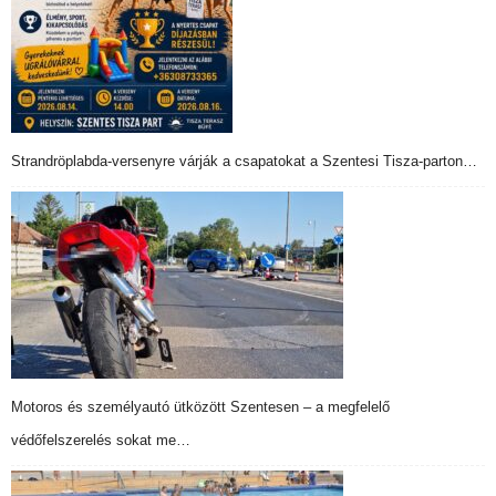
Strandröplabda-versenyre várják a csapatokat a Szentesi Tisza-parton…
Motoros és személyautó ütközött Szentesen – a megfelelő
védőfelszerelés sokat me…