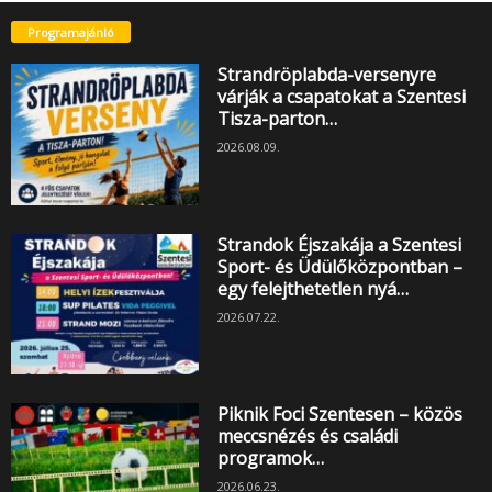
Programajánló
Strandröplabda-versenyre
várják a csapatokat a Szentesi
Tisza-parton…
2026.08.09.
Strandok Éjszakája a Szentesi
Sport- és Üdülőközpontban –
egy felejthetetlen nyá…
2026.07.22.
Piknik Foci Szentesen – közös
meccsnézés és családi
programok…
2026.06.23.