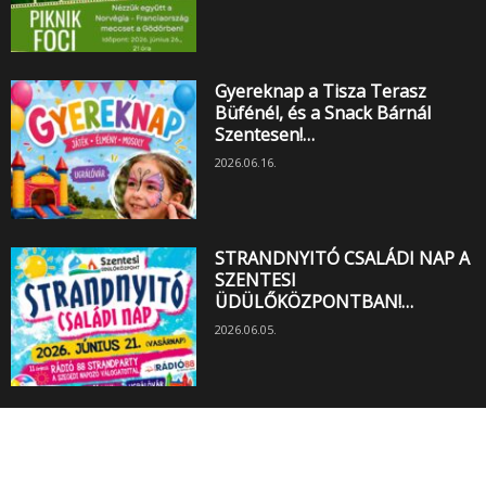
Gyereknap a Tisza Terasz
Büfénél, és a Snack Bárnál
Szentesen!…
2026.06.16.
STRANDNYITÓ CSALÁDI NAP A
SZENTESI
ÜDÜLŐKÖZPONTBAN!…
2026.06.05.