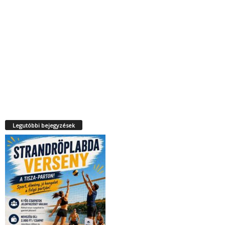
Legutóbbi bejegyzések