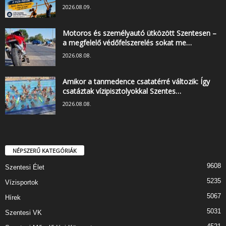
2026.08.09.
Motoros és személyautó ütközött Szentesen –
a megfelelő védőfelszerelés sokat me…
2026.08.08.
Amikor a tanmedence csatatérré változik: Így
csatáztak vízipisztolyokkal Szentes…
2026.08.08.
NÉPSZERŰ KATEGÓRIÁK
9608
Szentesi Élet
5235
Vízisportok
5067
Hírek
5031
Szentesi VK