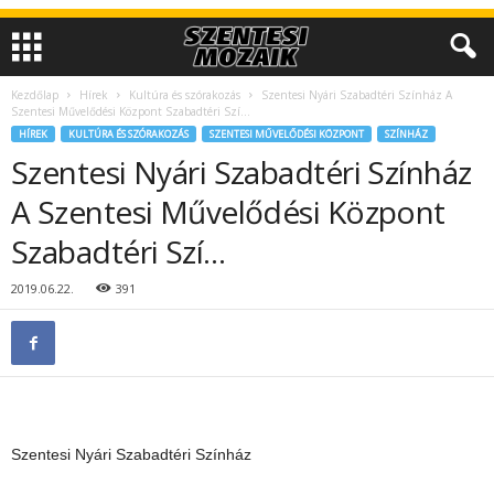
Kezdőlap
Hírek
Kultúra és szórakozás
Szentesi Nyári Szabadtéri Színház A
Szentesi Művelődési Központ Szabadtéri Szí…
HÍREK
KULTÚRA ÉS SZÓRAKOZÁS
SZENTESI MŰVELŐDÉSI KÖZPONT
SZÍNHÁZ
Szentesi Nyári Szabadtéri Színház
A Szentesi Művelődési Központ
Szabadtéri Szí…
2019.06.22.
391
Szentesi Nyári Szabadtéri Színház