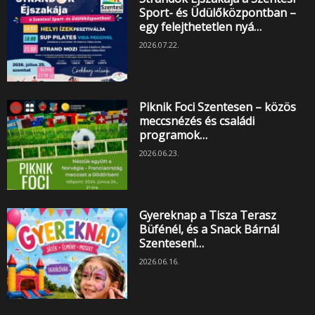
Sport- és Üdülőközpontban –
egy felejthetetlen nyá…
2026.07.22.
Piknik Foci Szentesen – közös
meccsnézés és családi
programok…
2026.06.23.
Gyereknap a Tisza Terasz
Büfénél, és a Snack Bárnál
Szentesen!…
2026.06.16.