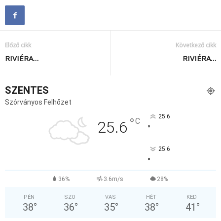
Előző cikk
Következő cikk
RIVIÉRA…
RIVIÉRA…
SZENTES
Szórványos Felhőzet
25.6
°
C
25.6
°
25.6
°
36%
3.6m/s
28%
PÉN
SZO
VAS
HÉT
KED
38
°
36
°
35
°
38
°
41
°