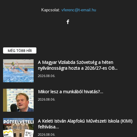
Kapcsolat:
vferenc@t-email.hu
MÉG TÖBB HÍR
A Magyar Vízilabda Szövetség a héten
nyilvánosságra hozta a 2026/27-es OB...
2026.08.06.
Mikor lesz a munkából hivatás?…
2026.08.06.
A Keleti István Alapfokú Művészeti Iskola (KIMI)
felhívása…
2026.08.06.