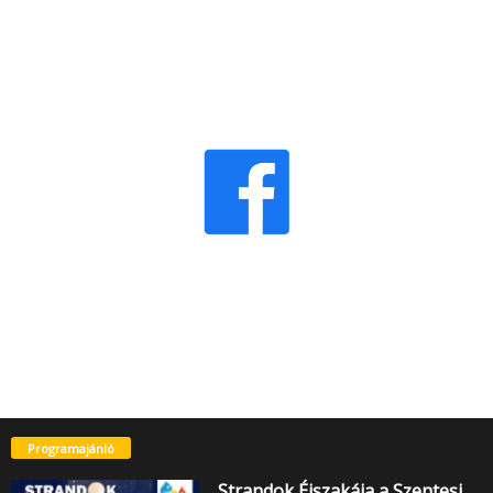
Programajánló
Strandok Éjszakája a Szentesi