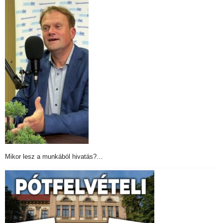
Mikor lesz a munkából hivatás?…