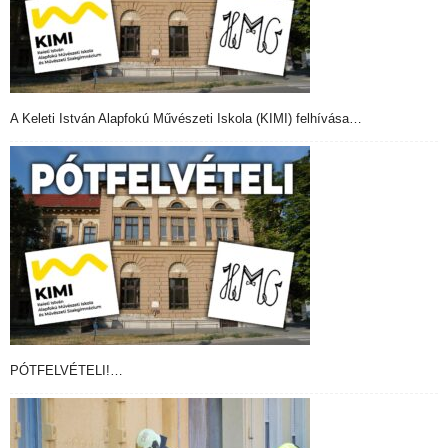
A Keleti István Alapfokú Művészeti Iskola (KIMI) felhívása…
PÓTFELVÉTELI!…