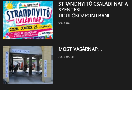
STRANDNYITÓ CSALÁDI NAP A
SZENTESI
ÜDÜLŐKÖZPONTBAN!…
2026.06.05.
MOST VASÁRNAP!…
2026.05.28.