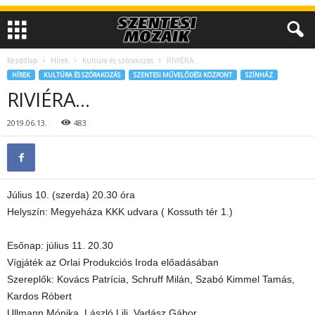
Kezdőlap
Hírek
Kultúra és szórakozás
RIVIÉRA…
HÍREK
KULTÚRA ÉS SZÓRAKOZÁS
SZENTESI MŰVELŐDÉSI KÖZPONT
SZÍNHÁZ
RIVIÉRA…
2019.06.13.
483
Július 10. (szerda) 20.30 óra
Helyszín: Megyeháza KKK udvara ( Kossuth tér 1.)
Esőnap: július 11. 20.30
Vígjáték az Orlai Produkciós Iroda előadásában
Szereplők: Kovács Patrícia, Schruff Milán, Szabó Kimmel Tamás,
Kardos Róbert
Ullmann Mónika, László Lili, Vadász Gábor