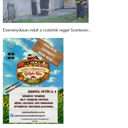
Eseménydúsan indult a csütörtök reggel Szentesen…