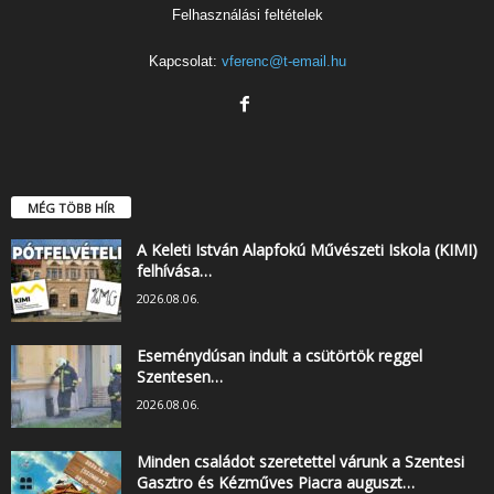
Felhasználási feltételek
Kapcsolat:
vferenc@t-email.hu
MÉG TÖBB HÍR
A Keleti István Alapfokú Művészeti Iskola (KIMI)
felhívása…
2026.08.06.
Eseménydúsan indult a csütörtök reggel
Szentesen…
2026.08.06.
Minden családot szeretettel várunk a Szentesi
Gasztro és Kézműves Piacra auguszt…