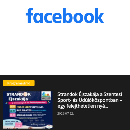
Programajánló
Strandok Éjszakája a Szentesi
Sport- és Üdülőközpontban –
egy felejthetetlen nyá…
2026.07.22.