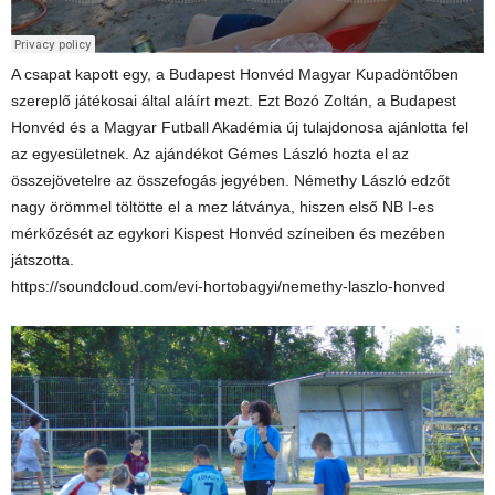
A csapat kapott egy, a Budapest Honvéd Magyar Kupadöntőben
szereplő játékosai által aláírt mezt. Ezt Bozó Zoltán, a Budapest
Honvéd és a Magyar Futball Akadémia új tulajdonosa ajánlotta fel
az egyesületnek. Az ajándékot Gémes László hozta el az
összejövetelre az összefogás jegyében. Némethy László edzőt
nagy örömmel töltötte el a mez látványa, hiszen első NB I-es
mérkőzését az egykori Kispest Honvéd színeiben és mezében
játszotta.
https://soundcloud.com/evi-hortobagyi/nemethy-laszlo-honved