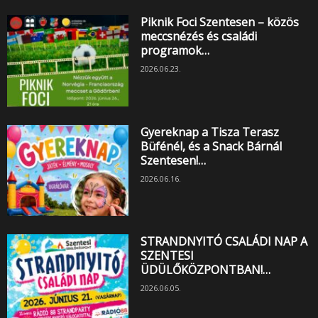
Piknik Foci Szentesen – közös
meccsnézés és családi
programok…
2026.06.23.
Gyereknap a Tisza Terasz
Büfénél, és a Snack Bárnál
Szentesen!…
2026.06.16.
STRANDNYITÓ CSALÁDI NAP A
SZENTESI
ÜDÜLŐKÖZPONTBAN!…
2026.06.05.