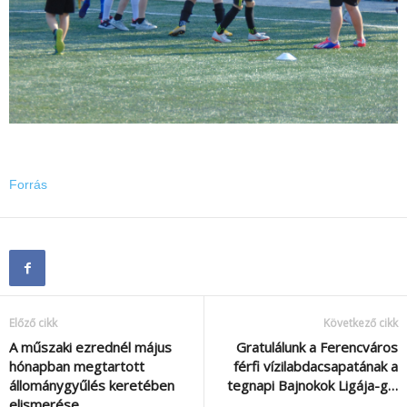
Forrás
Előző cikk
Következő cikk
A műszaki ezrednél május
Gratulálunk a Ferencváros
hónapban megtartott
férfi vízilabdacsapatának a
állománygyűlés keretében
tegnapi Bajnokok Ligája-g…
elismerése…