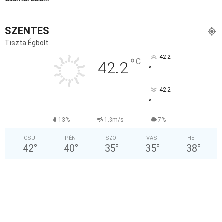
SZENTES
Tiszta Égbolt
42.2
°
C
42.2
°
42.2
°
13%
1.3m/s
7%
CSÜ
PÉN
SZO
VAS
HÉT
42
°
40
°
35
°
35
°
38
°