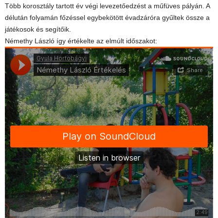
Több korosztály tartott év végi levezetőedzést a műfüves pályán. A
délután folyamán főzéssel egybekötött évadzáróra gyűltek össze a
játékosok és segítőik.
Némethy László így értékelte az elmúlt időszakot: