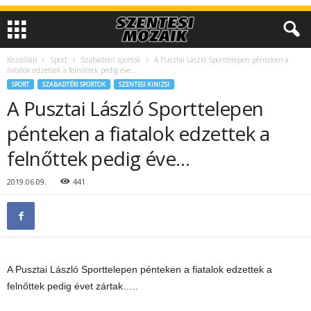
Kezdőlap
Sport
Szabadtéri sportok
A Pusztai László Sporttelepen pénteken a
fiatalok edzettek a felnőttek pedig éve…
SPORT
SZABADTÉRI SPORTOK
SZENTESI KINIZSI
A Pusztai László Sporttelepen
pénteken a fiatalok edzettek a
felnőttek pedig éve…
2019.06.09.
441
A Pusztai László Sporttelepen pénteken a fiatalok edzettek a
felnőttek pedig évet zártak…..