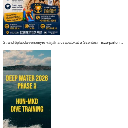
Strandröplabda-versenyre várják a csapatokat a Szentesi Tisza-parton…