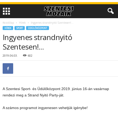
Kezdőlap
Hírek
Ingyenes strandnyitó Szentesen!…
HÍREK
SPORT
ÜDÜLŐKÖZPONT
Ingyenes strandnyitó
Szentesen!…
2019.06.03.
602
A Szentesi Sport- és Üdülőközpont 2019. június 16-án vasárnap
rendezi meg a Strand Nyitó Party-ját.
A számos programot ingyenesen vehetjük igénybe!