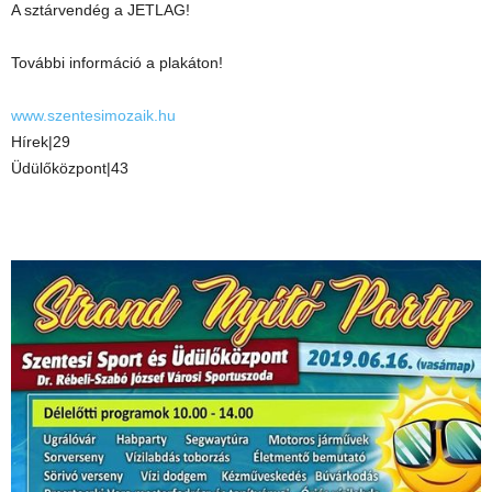
A sztárvendég a JETLAG!
További információ a plakáton!
www.szentesimozaik.hu
Hírek|29
Üdülőközpont|43