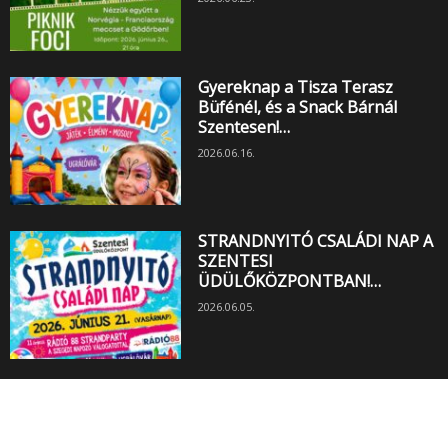
Gyereknap a Tisza Terasz
Büfénél, és a Snack Bárnál
Szentesen!…
2026.06.16.
STRANDNYITÓ CSALÁDI NAP A
SZENTESI
ÜDÜLŐKÖZPONTBAN!…
2026.06.05.