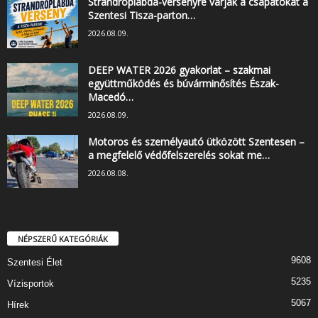
Strandröplabda-versenyre várják a csapatokat a
Szentesi Tisza-parton…
2026.08.09.
DEEP WATER 2026 gyakorlat – szakmai
együttműködés és búvárminősítés Észak-
Macedó…
2026.08.09.
Motoros és személyautó ütközött Szentesen –
a megfelelő védőfelszerelés sokat me…
2026.08.08.
NÉPSZERŰ KATEGÓRIÁK
9608
Szentesi Élet
5235
Vízisportok
5067
Hírek