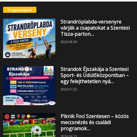
Programajánló
Strandröplabda-versenyre
várják a csapatokat a Szentesi
Tisza-parton…
2026.08.09.
Strandok Éjszakája a Szentesi
Sport- és Üdülőközpontban –
egy felejthetetlen nyá…
2026.07.22.
Piknik Foci Szentesen – közös
meccsnézés és családi
programok…
2026.06.23.