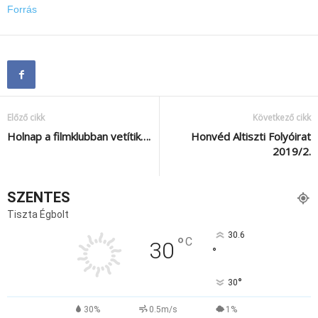
Forrás
Előző cikk
Következő cikk
Holnap a filmklubban vetítik….
Honvéd Altiszti Folyóirat
2019/2.
SZENTES
Tiszta Égbolt
30.6
°
C
30
°
°
30
30%
0.5m/s
1%