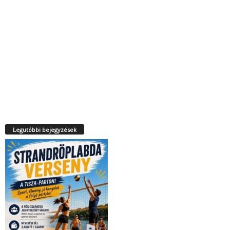
Legutóbbi bejegyzések