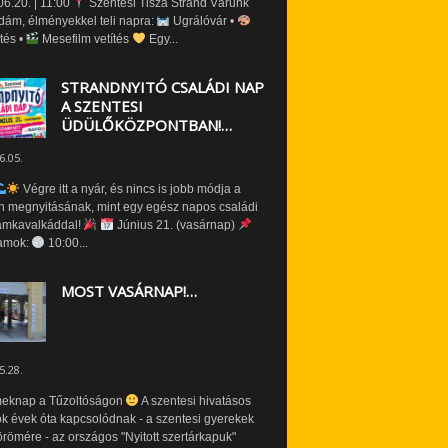
6.20. | 11:00
Szentesi Tisza Strand Várunk
dám, élményekkel teli napra:
Ugrálóvár •
tés •
Mesefilm vetítés
Egy...
STRANDNYITÓ CSALÁDI NAP
A SZENTESI
ÜDÜLŐKÖZPONTBAN!…
6.05.
Végre itt a nyár, és nincs is jobb módja a
n megnyitásának, mint egy egész napos családi
amkavalkáddal!
Június 21. (vasárnap)
amok:
10:00...
MOST VASÁRNAP!…
5.28.
eknap a Tűzoltóságon
A szentesi hivatásos
ók évek óta kapcsolódnak - a szentesi gyerekek
römére - az országos "Nyitott szertárkapuk"