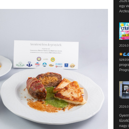
2026.0
egy vi
Arcfes
2026.0
szezo
progr
Progr
2026.0
Gyerm
tűzolt
nagy ö