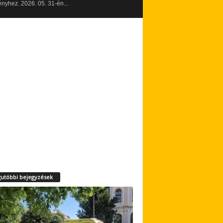
yhez. 2026. 05. 31-én...
utóbbi bejegyzések