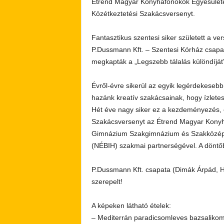
Étrend Magyar Konyhafőnökök Egyesület
Közétkeztetési Szakácsversenyt.
Fantasztikus szentesi siker született a ve
P.Dussmann Kft. – Szentesi Kórház csapa
megkapták a „Legszebb tálalás különdíját”
Évről-évre sikerül az egyik legérdekesebb
hazánk kreatív szakácsainak, hogy ízlete
Hét éve nagy siker ez a kezdeményezés, 
Szakácsversenyt az Étrend Magyar Konyh
Gimnázium Szakgimnázium és Szakközépisk
(NÉBIH) szakmai partnerségével. A döntő
P.Dussmann Kft. csapata (Dimák Árpád, H
szerepelt!
A képeken látható ételek:
– Mediterrán paradicsomleves bazsaliko