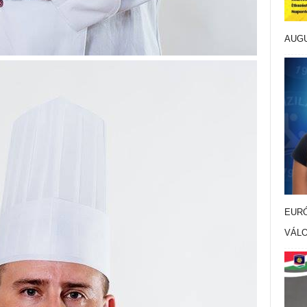
AUG
EURÓ
VÁL