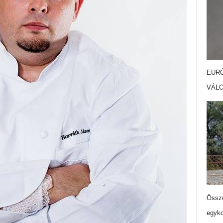
EURÓ
VÁL
Össze
egyko