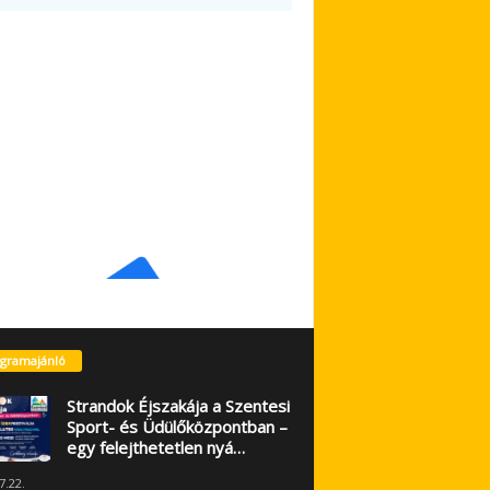
gramajánló
Strandok Éjszakája a Szentesi
Sport- és Üdülőközpontban –
egy felejthetetlen nyá…
7.22.