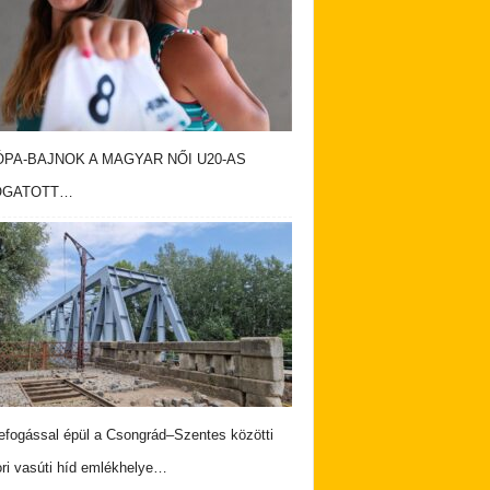
PA-BAJNOK A MAGYAR NŐI U20-AS
OGATOTT…
fogással épül a Csongrád–Szentes közötti
ri vasúti híd emlékhelye…