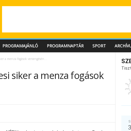
PROGRAMAJÁNLÓ
PROGRAMNAPTÁR
SPORT
ARCHÍV
iker a menza fogások versengésén…
SZ
Tiszt
esi siker a menza fogások
S