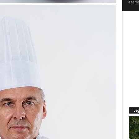
esemén
Leg