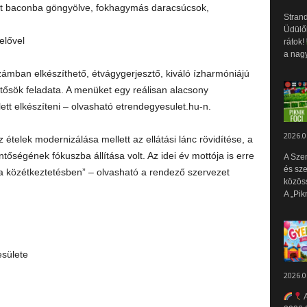
alt baconba göngyölve, fokhagymás daracsúcsok,
Strand
Üdülők
elővel
rátok!
a nagy
ámban elkészíthető, étvágygerjesztő, kiváló ízharmóniájú
ősök feladata. A menüket egy reálisan alacsony
ett elkészíteni – olvasható etrendegyesulet.hu-n.
2026.0
ételek modernizálása mellett az ellátási lánc rövidítése, a
tőségének fókuszba állítása volt. Az idei év mottója is erre
A Sze
és sz
a közétkeztetésben” – olvasható a rendező szervezet
közös
A „Pik
sülete
2026.0
A