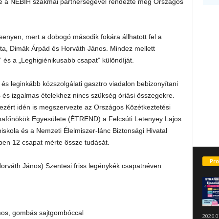
e a NÉBIH szakmai partnerségével rendezte meg Országos
rsenyen, mert a dobogó második fokára állhatott fel a
ta, Dimák Árpád és Horváth János. Mindez mellett
 és a „Leghigiénikusabb csapat” különdíját.
 és leginkább közszolgálati gasztro viadalon bebizonyítani
s és izgalmas ételekhez nincs szükség óriási összegekre.
ezért idén is megszervezte az Országos Közétkeztetési
afőnökök Egyesülete (ÉTREND) a Felcsúti Letenyey Lajos
ola és a Nemzeti Élelmiszer-lánc Biztonsági Hivatal
ben 12 csapat mérte össze tudását.
Pro
orváth János) Szentesi friss legénykék csapatnéven
mos, gombás sajtgombóccal
2026.0