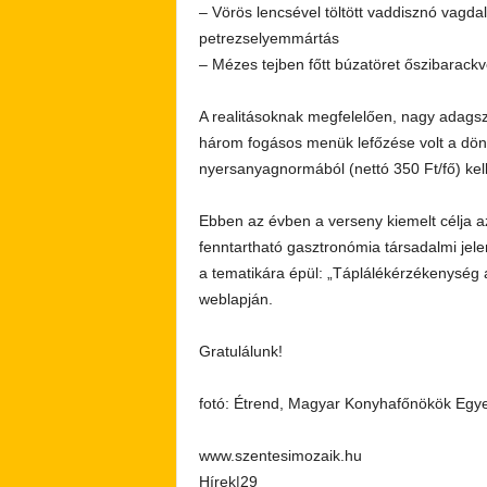
– Vörös lencsével töltött vaddisznó vagd
petrezselyemmártás
– Mézes tejben főtt búzatöret őszibarackv
A realitásoknak megfelelően, nagy adagsz
három fogásos menük lefőzése volt a dönt
nyersanyagnormából (nettó 350 Ft/fő) kell
Ebben az évben a verseny kiemelt célja az 
fenntartható gasztronómia társadalmi jelen
a tematikára épül: „Táplálékérzékenység 
weblapján.
Gratulálunk!
fotó: Étrend, Magyar Konyhafőnökök Egye
www.szentesimozaik.hu
Hírek|29