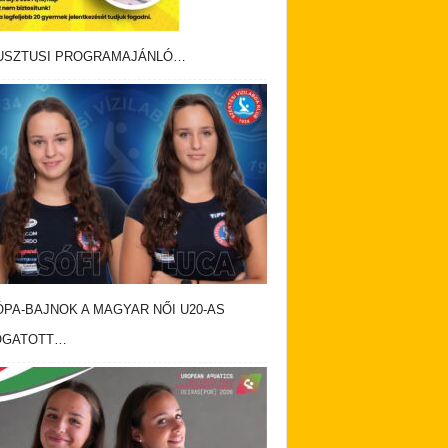
USZTUSI PROGRAMAJÁNLÓ…
PA-BAJNOK A MAGYAR NŐI U20-AS
OGATOTT…