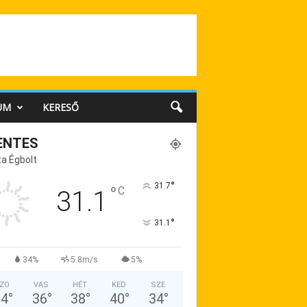
UM
KERESŐ
ENTES
a Égbolt
°
31.7
°
C
31.1
°
31.1
34%
5.8m/s
5%
ZO
VAS
HÉT
KED
SZE
34
°
36
°
38
°
40
°
34
°