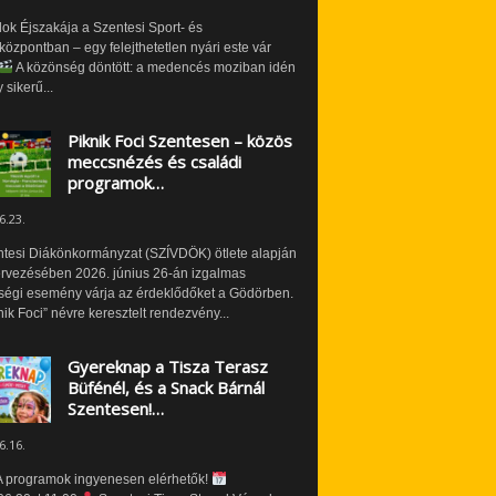
ok Éjszakája a Szentesi Sport- és
özpontban – egy felejthetetlen nyári este vár
A közönség döntött: a medencés moziban idén
 sikerű...
Piknik Foci Szentesen – közös
meccsnézés és családi
programok…
6.23.
ntesi Diákönkormányzat (SZÍVDÖK) ötlete alapján
ervezésében 2026. június 26-án izgalmas
ségi esemény várja az érdeklődőket a Gödörben.
nik Foci” névre keresztelt rendezvény...
Gyereknap a Tisza Terasz
Büfénél, és a Snack Bárnál
Szentesen!…
6.16.
 programok ingyenesen elérhetők!