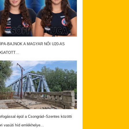
PA-BAJNOK A MAGYAR NŐI U20-AS
OGATOTT…
fogással épül a Csongrád–Szentes közötti
ri vasúti híd emlékhelye…