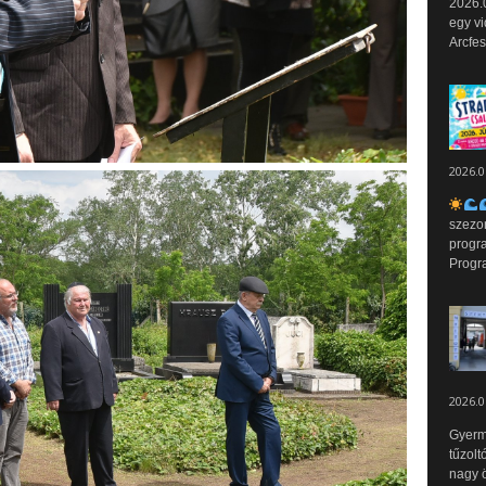
2026.0
egy vi
Arcfes
2026.0
szezo
progr
Progr
2026.0
Gyerm
tűzolt
nagy ö