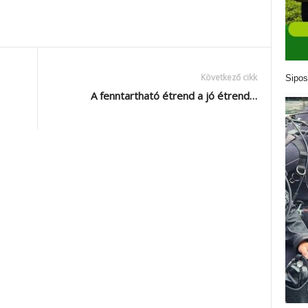
Következő cikk
Sipos
A fenntartható étrend a jó étrend…