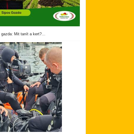
 gazda: Mit tanít a kert?…