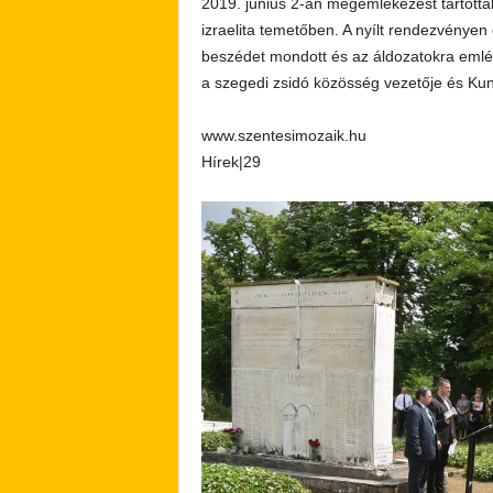
2019. június 2-án megemlékezést tartotta
izraelita temetőben. A nyílt rendezvényen
beszédet mondott és az áldozatokra emlék
a szegedi zsidó közösség vezetője és Kun
www.szentesimozaik.hu
Hírek|29