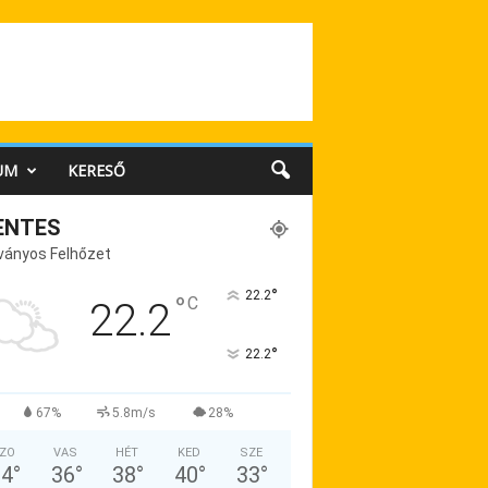
UM
KERESŐ
ENTES
ványos Felhőzet
°
22.2
°
C
22.2
°
22.2
67%
5.8m/s
28%
ZO
VAS
HÉT
KED
SZE
34
°
36
°
38
°
40
°
33
°