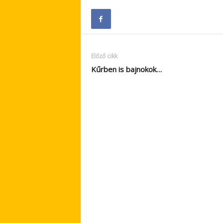
Előző cikk
Kűrben is bajnokok…