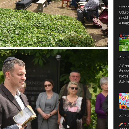
Strand
Üdülők
rátok!
a nagy
2026.0
A Sze
és sz
közös
A „Pik
2026.0
A