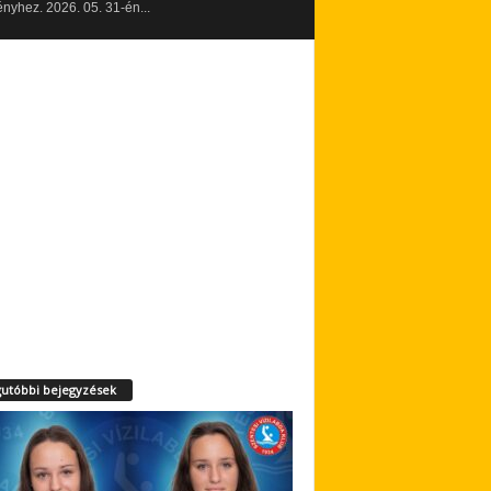
yhez. 2026. 05. 31-én...
utóbbi bejegyzések