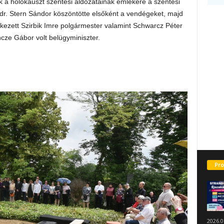
k a holokauszt szentesi áldozatainak emlékére a szentesi
 dr. Stern Sándor köszöntötte elsőként a vendégeket, majd
ezett Szirbik Imre polgármester valamint Schwarcz Péter
cze Gábor volt belügyminiszter.
Pro
2026.0