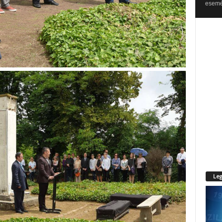
esemén
Leg