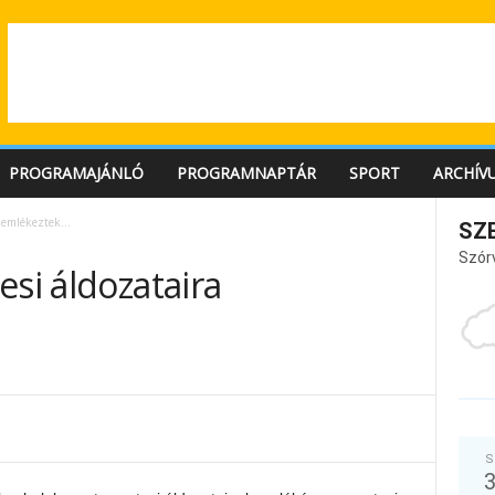
PROGRAMAJÁNLÓ
PROGRAMNAPTÁR
SPORT
ARCHÍV
a emlékeztek…
SZ
Szór
esi áldozataira
S