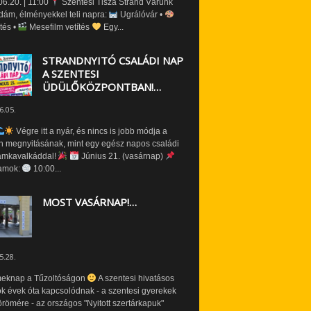
6.20. | 11:00
Szentesi Tisza Strand Várunk
dám, élményekkel teli napra:
Ugrálóvár •
tés •
Mesefilm vetítés
Egy...
STRANDNYITÓ CSALÁDI NAP
A SZENTESI
ÜDÜLŐKÖZPONTBAN!…
6.05.
Végre itt a nyár, és nincs is jobb módja a
n megnyitásának, mint egy egész napos családi
amkavalkáddal!
Június 21. (vasárnap)
amok:
10:00...
MOST VASÁRNAP!…
5.28.
eknap a Tűzoltóságon
A szentesi hivatásos
ók évek óta kapcsolódnak - a szentesi gyerekek
römére - az országos "Nyitott szertárkapuk"