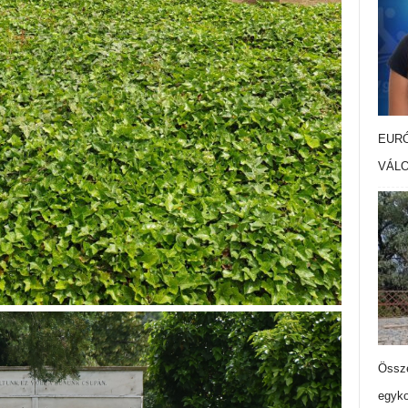
EURÓ
VÁL
Össze
egyko