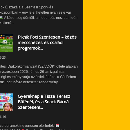
ok Éjszakája a Szentesi Sport- és
özpontban – egy felejthetetlen nyári este vár
A közönség döntött: a medencés moziban idén
 sikerű...
Piknik Foci Szentesen – közös
meccsnézés és családi
programok…
6.23.
ntesi Diákönkormányzat (SZÍVDÖK) ötlete alapján
ervezésében 2026. június 26-án izgalmas
ségi esemény várja az érdeklődőket a Gödörben.
nik Foci” névre keresztelt rendezvény...
Gyereknap a Tisza Terasz
Büfénél, és a Snack Bárnál
Szentesen!…
6.16.
 programok ingyenesen elérhetők!