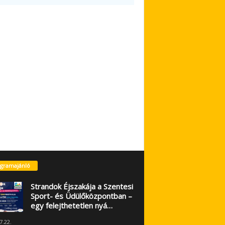
gramajánló
Strandok Éjszakája a Szentesi
Sport- és Üdülőközpontban –
egy felejthetetlen nyá…
7.22.