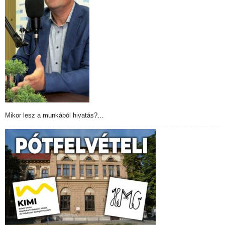
Mikor lesz a munkából hivatás?…