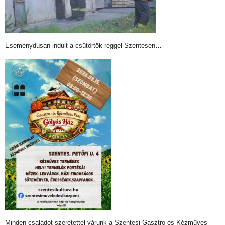
Eseménydúsan indult a csütörtök reggel Szentesen…
Minden családot szeretettel várunk a Szentesi Gasztro és Kézműves