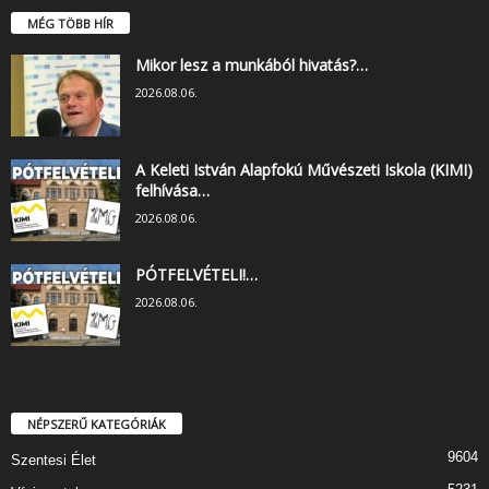
MÉG TÖBB HÍR
Mikor lesz a munkából hivatás?…
2026.08.06.
A Keleti István Alapfokú Művészeti Iskola (KIMI)
felhívása…
2026.08.06.
PÓTFELVÉTELI!…
2026.08.06.
NÉPSZERŰ KATEGÓRIÁK
9604
Szentesi Élet