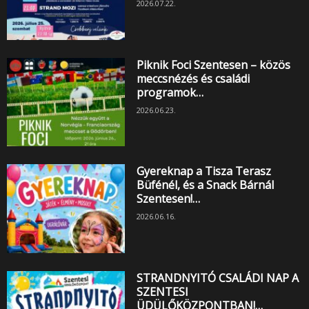
2026.07.22.
Piknik Foci Szentesen – közös
meccsnézés és családi
programok…
2026.06.23.
Gyereknap a Tisza Terasz
Büfénél, és a Snack Bárnál
Szentesen!…
2026.06.16.
STRANDNYITÓ CSALÁDI NAP A
SZENTESI
ÜDÜLŐKÖZPONTBAN!…