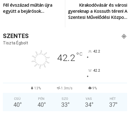
Fél évszázad múltán újra
Kirakodóvásár és városi
együtt a bejárósok…
gyereknap a Kossuth téren! A
Szentesi Művelődési Közpo…
SZENTES
Tiszta Égbolt
42.2
°
C
42.2
°
42.2
°
13%
1.3m/s
9%
CSÜ
PÉN
SZO
VAS
HÉT
40
°
40
°
33
°
34
°
37
°