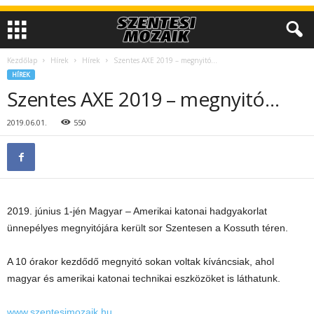
Kezdőlap
Hírek
Hírek
Szentes AXE 2019 – megnyitó…
HÍREK
Szentes AXE 2019 – megnyitó…
2019.06.01.
550
2019. június 1-jén Magyar – Amerikai katonai hadgyakorlat
ünnepélyes megnyitójára került sor Szentesen a Kossuth téren.
A 10 órakor kezdődő megnyitó sokan voltak kíváncsiak, ahol
magyar és amerikai katonai technikai eszközöket is láthatunk.
www.szentesimozaik.hu