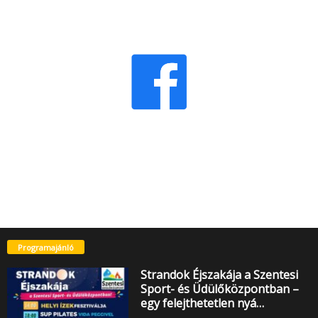
Programajánló
Strandok Éjszakája a Szentesi
Sport- és Üdülőközpontban –
egy felejthetetlen nyá…