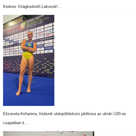
Kedves Virágkedvelő Lakosok!…
Elizaveta Ashanina, klubunk utánpótláskorú játékosa az ukrán U20-as
csapatban k…