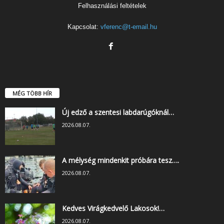
Felhasználási feltételek
Kapcsolat:
vferenc@t-email.hu
MÉG TÖBB HÍR
Új edző a szentesi labdarúgóknál…
2026.08.07.
A mélység mindenkit próbára tesz….
2026.08.07.
Kedves Virágkedvelő Lakosok!…
2026.08.07.