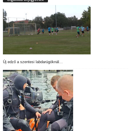
Új edző a szentesi labdarúgóknál…