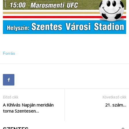
Forrás
Előző cikk
Következő cikk
A Kihívás Napján meridián
21. szám…
torna Szentesen…