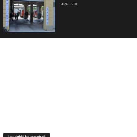
2026.05.28.
Legutóbbi bejegyzések