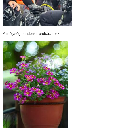
A mélység mindenkit próbára tesz….