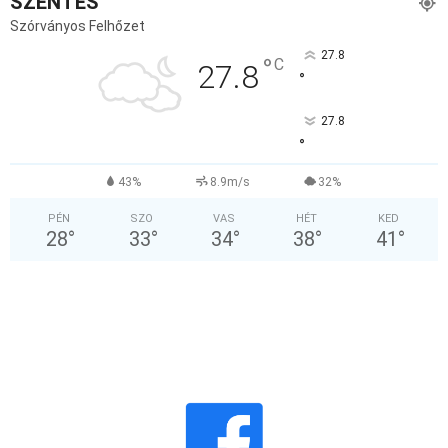
SZENTES
Szórványos Felhőzet
27.8
°
C
27.8
°
27.8
°
43%
8.9m/s
32%
PÉN
SZO
VAS
HÉT
KED
28
°
33
°
34
°
38
°
41
°