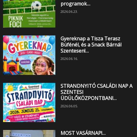
programok…
2026.06.23.
Gyereknap a Tisza Terasz
Büfénél, és a Snack Bárnál
Szentesen!…
2026.06.16.
STRANDNYITÓ CSALÁDI NAP A
SZENTESI
ÜDÜLŐKÖZPONTBAN!…
2026.06.05.
MOST VASÁRNAP!…