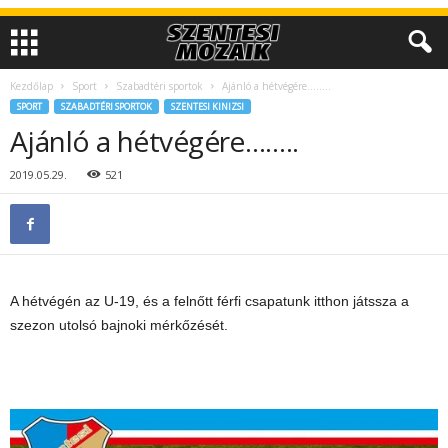
Kezdőlap
Sport
Szabadtéri sportok
Ajánló a hétvégére……..
SPORT
SZABADTÉRI SPORTOK
SZENTESI KINIZSI
Ajánló a hétvégére……..
2019.05.29.
521
A hétvégén az U-19, és a felnőtt férfi csapatunk itthon játssza a
szezon utolsó bajnoki mérkőzését.