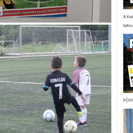
A Kel
felhí
PÓTF