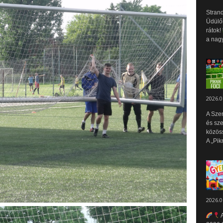
Strand
Üdülők
rátok!
a nagy
2026.0
A Sze
és sz
közös
A „Pik
2026.0
A