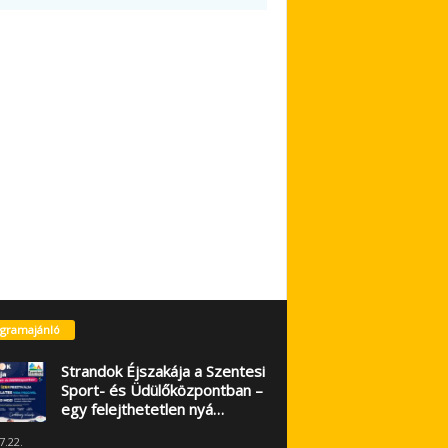
gramajánló
Strandok Éjszakája a Szentesi
Sport- és Üdülőközpontban –
egy felejthetetlen nyá…
7.22.