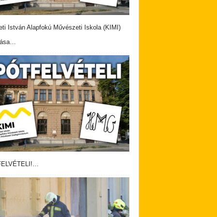
eti István Alapfokú Művészeti Iskola (KIMI)
vása…
ELVÉTELI!…