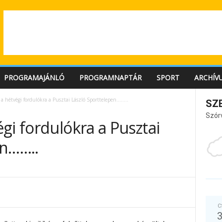
PROGRAMAJÁNLÓ
PROGRAMNAPTÁR
SPORT
ARCHÍV
a hétvégi fordulókra a Pusztai László Sporttelepen……..
SZ
Szór
gi fordulókra a Pusztai
en……..
C