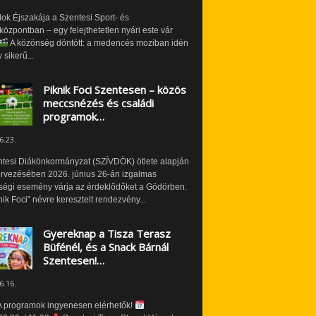
ok Éjszakája a Szentesi Sport- és
özpontban – egy felejthetetlen nyári este vár
A közönség döntött: a medencés moziban idén
 sikerű...
Piknik Foci Szentesen – közös
meccsnézés és családi
programok…
6.23.
ntesi Diákönkormányzat (SZÍVDÖK) ötlete alapján
ervezésében 2026. június 26-án izgalmas
ségi esemény várja az érdeklődőket a Gödörben.
nik Foci” névre keresztelt rendezvény...
Gyereknap a Tisza Terasz
Büfénél, és a Snack Bárnál
Szentesen!…
6.16.
 programok ingyenesen elérhetők!