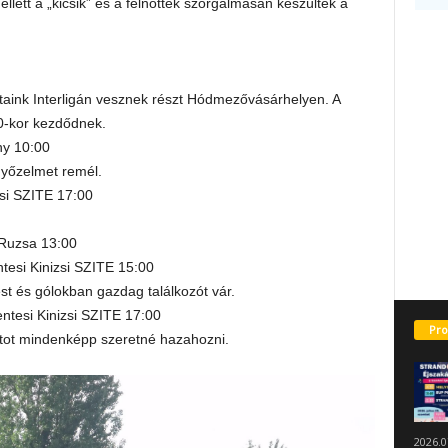
ellett a „kicsik” és a felnőttek szorgalmasan készültek a
taink Interligán vesznek részt Hódmezővásárhelyen. A
0-kor kezdődnek.
ny 10:00
győzelmet remél.
si SZITE 17:00
 Ruzsa 13:00
tesi Kinizsi SZITE 15:00
st és gólokban gazdag találkozót vár.
ntesi Kinizsi SZITE 17:00
Pro
tot mindenképp szeretné hazahozni.
2026.0