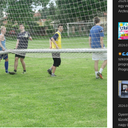
2026.0
egy vi
Arcfes
2026.0
szezo
progr
Progr
2026.0
Gyerm
tűzolt
nagy ö