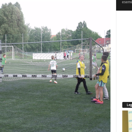
esemén
Leg