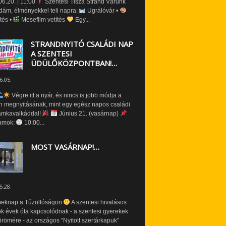
6.20. | 11:00
Szentesi Tisza Strand Várunk
dám, élményekkel teli napra:
Ugrálóvár •
tés •
Mesefilm vetítés
Egy...
STRANDNYITÓ CSALÁDI NAP
A SZENTESI
ÜDÜLŐKÖZPONTBAN!…
6.05.
Végre itt a nyár, és nincs is jobb módja a
n megnyitásának, mint egy egész napos családi
amkavalkáddal!
Június 21. (vasárnap)
amok:
10:00...
MOST VASÁRNAP!…
5.28.
eknap a Tűzoltóságon
A szentesi hivatásos
ók évek óta kapcsolódnak - a szentesi gyerekek
römére - az országos "Nyitott szertárkapuk"