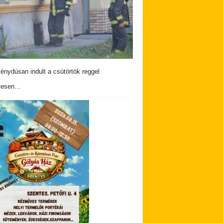
nydúsan indult a csütörtök reggel
tesen…