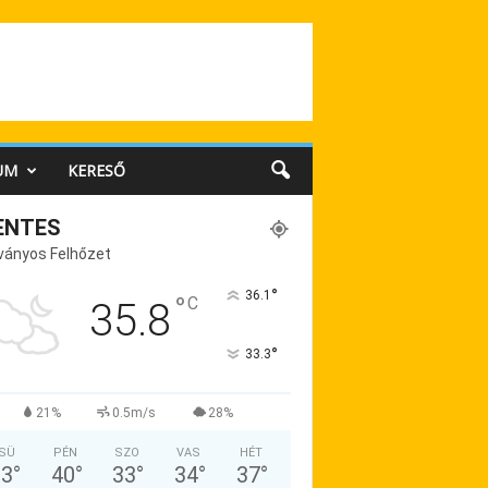
UM
KERESŐ
ENTES
ványos Felhőzet
°
36.1
°
C
35.8
°
33.3
21%
0.5m/s
28%
SÜ
PÉN
SZO
VAS
HÉT
33
°
40
°
33
°
34
°
37
°