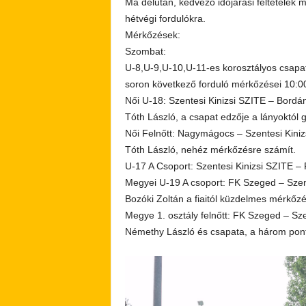
Ma délután, kedvező időjárási feltételek m
hétvégi fordulókra.
Mérkőzések:
Szombat:
U-8,U-9,U-10,U-11-es korosztályos csapa
soron következő forduló mérkőzései 10:0
Női U-18: Szentesi Kinizsi SZITE – Bordá
Tóth László, a csapat edzője a lányoktól 
Női Felnőtt: Nagymágocs – Szentesi Kiniz
Tóth László, nehéz mérkőzésre számít.
U-17 A Csoport: Szentesi Kinizsi SZITE –
Megyei U-19 A csoport: FK Szeged – Szen
Bozóki Zoltán a fiaitól küzdelmes mérkőzé
Megye 1. osztály felnőtt: FK Szeged – Sze
Némethy László és csapata, a három pon