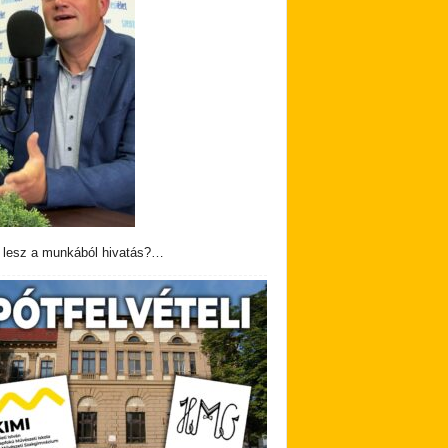
 lesz a munkából hivatás?…