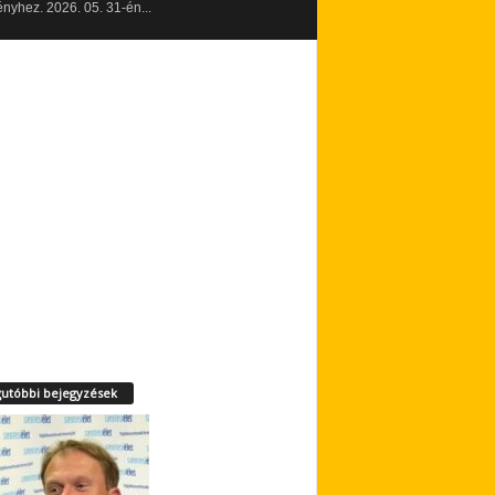
yhez. 2026. 05. 31-én...
utóbbi bejegyzések