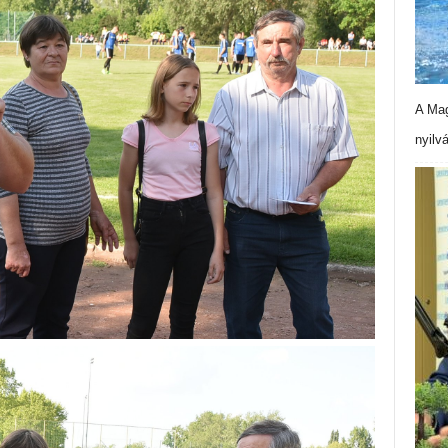
A Mag
nyilv