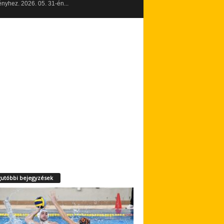
yhez. 2026. 05. 31-én...
utóbbi bejegyzések