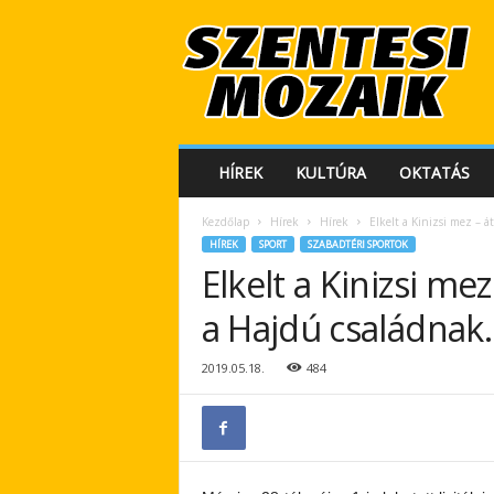
S
z
e
n
t
e
s
HÍREK
KULTÚRA
OKTATÁS
i
M
Kezdőlap
Hírek
Hírek
Elkelt a Kinizsi mez – 
o
HÍREK
SPORT
SZABADTÉRI SPORTOK
z
Elkelt a Kinizsi me
a
i
a Hajdú családnak
k
2019.05.18.
484