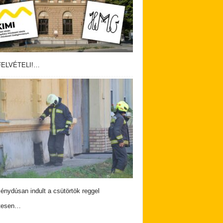
ELVÉTELI!…
nydúsan indult a csütörtök reggel
tesen…