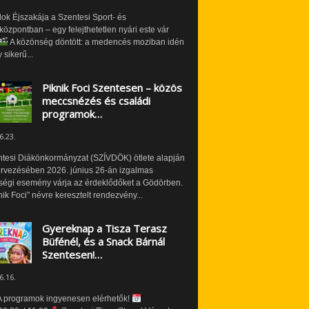
ok Éjszakája a Szentesi Sport- és
özpontban – egy felejthetetlen nyári este vár
A közönség döntött: a medencés moziban idén
 sikerű...
Piknik Foci Szentesen – közös
meccsnézés és családi
programok…
6.23.
ntesi Diákönkormányzat (SZÍVDÖK) ötlete alapján
ervezésében 2026. június 26-án izgalmas
ségi esemény várja az érdeklődőket a Gödörben.
nik Foci” névre keresztelt rendezvény...
Gyereknap a Tisza Terasz
Büfénél, és a Snack Bárnál
Szentesen!…
6.16.
 programok ingyenesen elérhetők!