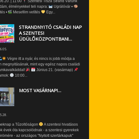
6.20. | 11:00
Szentesi Tisza Strand Várunk
dám, élményekkel teli napra:
Ugrálóvár •
tés •
Mesefilm vetítés
Egy...
STRANDNYITÓ CSALÁDI NAP
A SZENTESI
ÜDÜLŐKÖZPONTBAN!…
6.05.
Végre itt a nyár, és nincs is jobb módja a
n megnyitásának, mint egy egész napos családi
amkavalkáddal!
Június 21. (vasárnap)
amok:
10:00...
MOST VASÁRNAP!…
5.28.
eknap a Tűzoltóságon
A szentesi hivatásos
ók évek óta kapcsolódnak - a szentesi gyerekek
römére - az országos "Nyitott szertárkapuk"