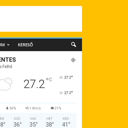
UM
KERESŐ
ENTES
s Felhő
°
27.2
°
C
27.2
°
27.2
36%
1.8m/s
21%
ÉN
SZO
VAS
HÉT
KED
38
°
36
°
35
°
38
°
41
°