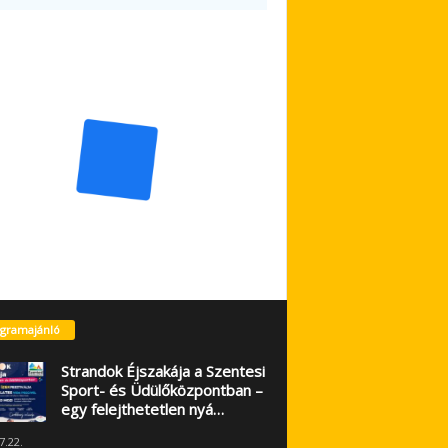
gramajánló
Strandok Éjszakája a Szentesi
Sport- és Üdülőközpontban –
egy felejthetetlen nyá…
7.22.