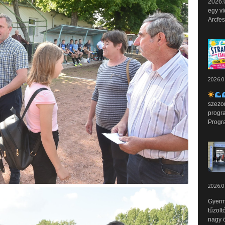
2026.0
egy vi
Arcfes
2026.0
szezo
progr
Progr
2026.0
Gyerm
tűzolt
nagy ö