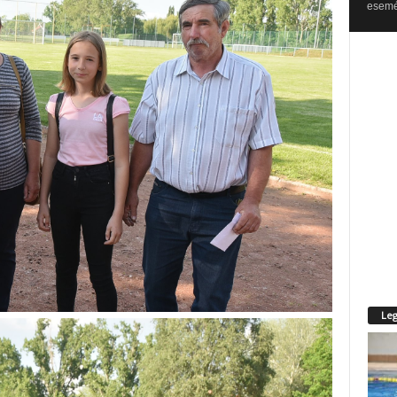
esemén
Leg