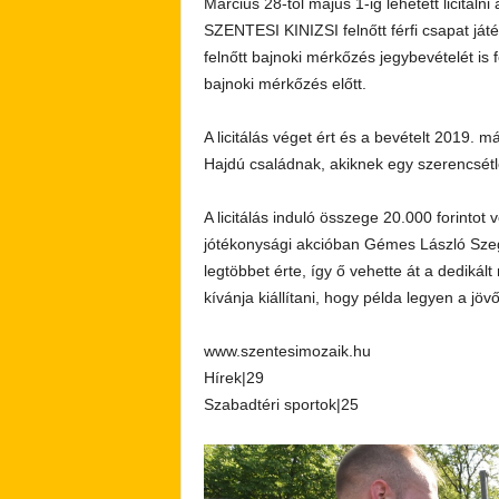
Március 28-tól május 1-ig lehetett licitál
SZENTESI KINIZSI felnőtt férfi csapat játé
felnőtt bajnoki mérkőzés jegybevételét is
bajnoki mérkőzés előtt.
A licitálás véget ért és a bevételt 2019.
Hajdú családnak, akiknek egy szerencsét
A licitálás induló összege 20.000 forintot 
jótékonysági akcióban Gémes László Sze
legtöbbet érte, így ő vehette át a dediká
kívánja kiállítani, hogy példa legyen a jöv
www.szentesimozaik.hu
Hírek|29
Szabadtéri sportok|25