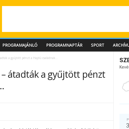
PROGRAMAJÁNLÓ
PROGRAMNAPTÁR
SPORT
ARCHÍV
átadták a gyűjtött pénzt a Hajdú családnak…
SZ
Kevé
z – átadták a gyűjtött pénzt
…
P