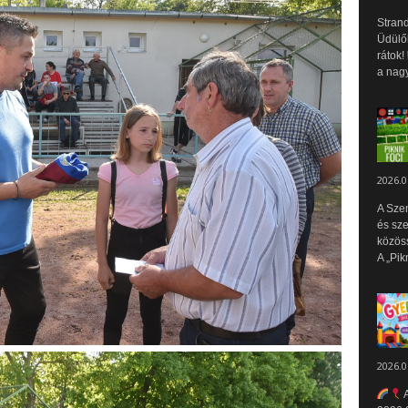
Strand
Üdülők
rátok!
a nagy
2026.0
A Sze
és sz
közös
A „Pik
2026.0
A