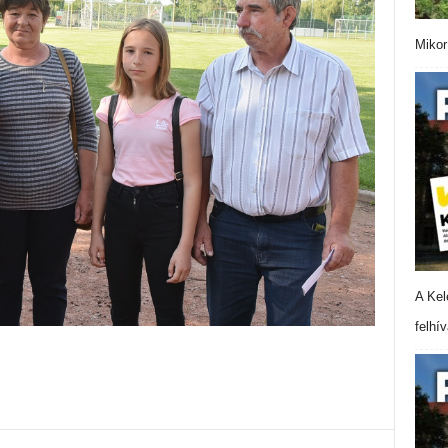
Mikor
A Kel
felhí