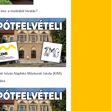
 lesz a munkából hivatás?…
eti István Alapfokú Művészeti Iskola (KIMI)
vása…