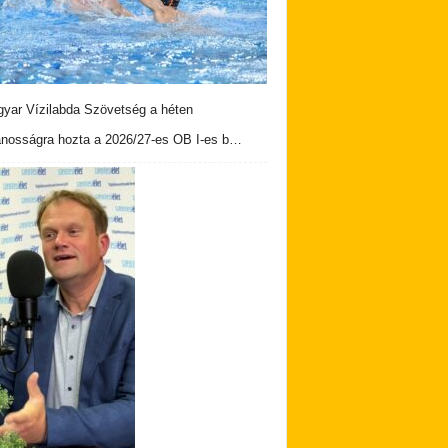
yar Vízilabda Szövetség a héten
ánosságra hozta a 2026/27-es OB I-es b…