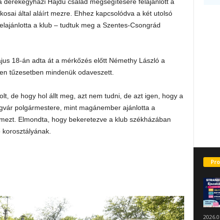
ni a derekegyházi Hajdú család megsegítésére felajánlott a
kosai által aláírt mezre. Ehhez kapcsolódva a két utolsó
 felajánlotta a klub – tudtuk meg a Szentes-Csongrád
 május 18-án adta át a mérkőzés előtt Némethy László a
len tűzesetben mindenük odaveszett.
volt, de hogy hol állt meg, azt nem tudni, de azt igen, hogy a
gvár polgármestere, mint magánember ajánlotta a
lt mezt. Elmondta, hogy bekeretezve a klub székházában
ő korosztályának.
Pro
2026.0