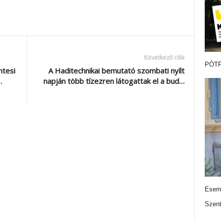
Következő cikk
PÓTF
ntesi
A Haditechnikai bemutató szombati nyílt
…
napján több tízezren látogattak el a bud…
Esemé
Szen