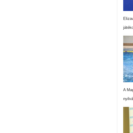
Eliza
játék
A Mag
nyilv