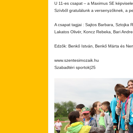
U 11-es csapat – a Maximus SE képvisel
Szívből gratulálunk a versenyzőknek, a p
A csapat tagjai : Sajtos Barbara, Sztojka
Lakatos Olivér, Koncz Rebeka, Bari Andr
Edzők: Benkő István, Benkő Márta és Ne
www.szentesimozaik.hu
Szabadtéri sportok|25