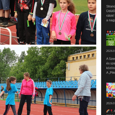
Strand
Üdülők
rátok!
a nagy
2026.0
A Sze
és sz
közös
A „Pik
2026.0
A