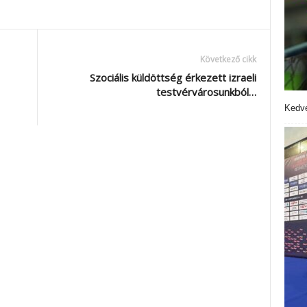
Következő cikk
Szociális küldöttség érkezett izraeli
testvérvárosunkból…
Kedve