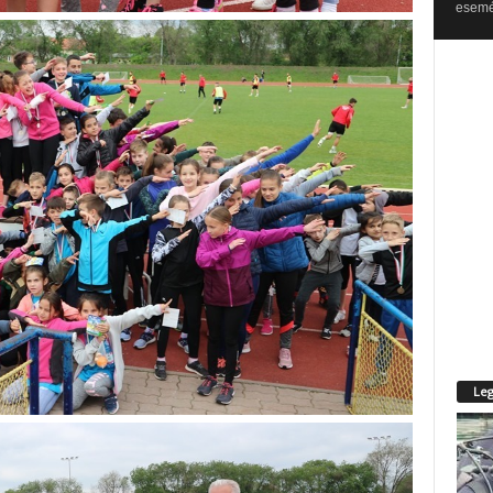
esemén
Leg