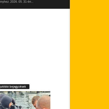
yhez. 2026. 05. 31-én...
utóbbi bejegyzések