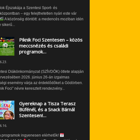
ok Éjszakája a Szentesi Sport- és
özpontban – egy felejthetetlen nyári este vár
A közönség döntött: a medencés moziban idén
 sikerű...
Piknik Foci Szentesen – közös
meccsnézés és családi
programok…
6.23.
ntesi Diákönkormányzat (SZÍVDÖK) ötlete alapján
ervezésében 2026. június 26-án izgalmas
ségi esemény várja az érdeklődőket a Gödörben.
nik Foci” névre keresztelt rendezvény...
Gyereknap a Tisza Terasz
Büfénél, és a Snack Bárnál
Szentesen!…
6.16.
 programok ingyenesen elérhetők!