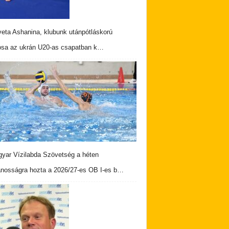
veta Ashanina, klubunk utánpótláskorú
osa az ukrán U20-as csapatban k…
yar Vízilabda Szövetség a héten
ánosságra hozta a 2026/27-es OB I-es b…