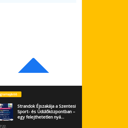
gramajánló
Strandok Éjszakája a Szentesi
Sport- és Üdülőközpontban –
egy felejthetetlen nyá…
7.22.