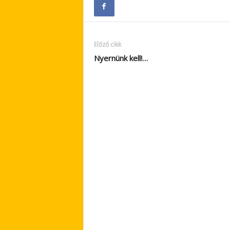
Előző cikk
Nyernünk kell!…