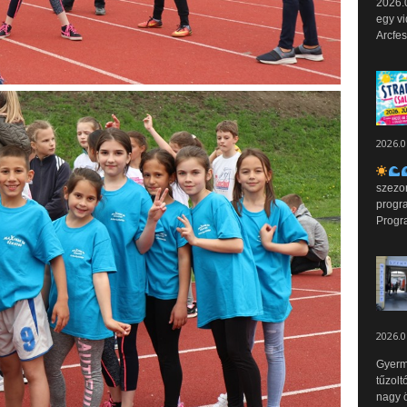
2026.0
egy vi
Arcfes
2026.0
szezo
progr
Progr
2026.0
Gyerm
tűzolt
nagy ö