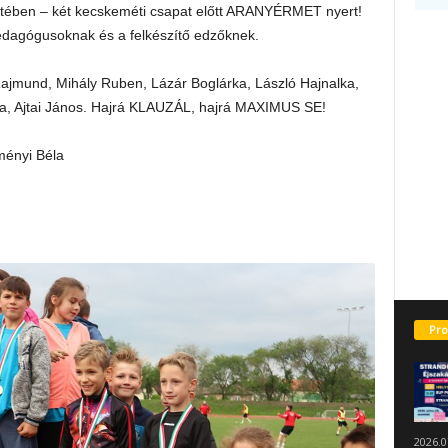
etében – két kecskeméti csapat előtt ARANYÉRMET nyert!
edagógusoknak és a felkészítő edzőknek.
 Rajmund, Mihály Ruben, Lázár Boglárka, László Hajnalka,
ea, Ajtai János. Hajrá KLAUZÁL, hajrá MAXIMUS SE!
ményi Béla
Pro
2026.0