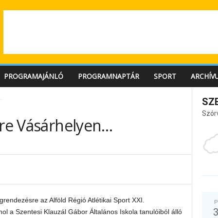
PROGRAMAJÁNLÓ
PROGRAMNAPTÁR
SPORT
ARCHÍV
…
SZ
Szór
ere Vásárhelyen…
rendezésre az Alföld Régió Atlétikai Sport XXI.
P
 a Szentesi Klauzál Gábor Általános Iskola tanulóiból álló