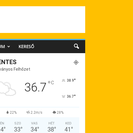
UM
KERESŐ
ENTES
ványos Felhőzet
°
38.9
°
C
36.7
°
36.7
22%
2.2m/s
28%
ÉN
SZO
VAS
HÉT
KED
34
°
33
°
34
°
38
°
41
°