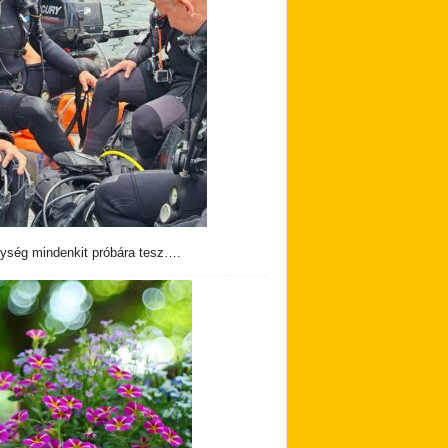
ység mindenkit próbára tesz….