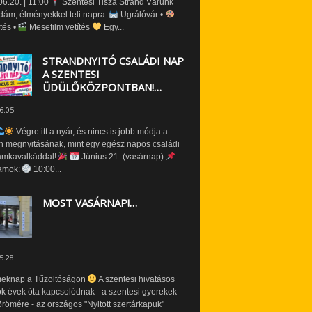
6.20. | 11:00
Szentesi Tisza Strand Várunk
dám, élményekkel teli napra:
Ugrálóvár •
tés •
Mesefilm vetítés
Egy...
STRANDNYITÓ CSALÁDI NAP
A SZENTESI
ÜDÜLŐKÖZPONTBAN!…
6.05.
Végre itt a nyár, és nincs is jobb módja a
n megnyitásának, mint egy egész napos családi
amkavalkáddal!
Június 21. (vasárnap)
amok:
10:00...
MOST VASÁRNAP!…
5.28.
eknap a Tűzoltóságon
A szentesi hivatásos
ók évek óta kapcsolódnak - a szentesi gyerekek
römére - az országos "Nyitott szertárkapuk"