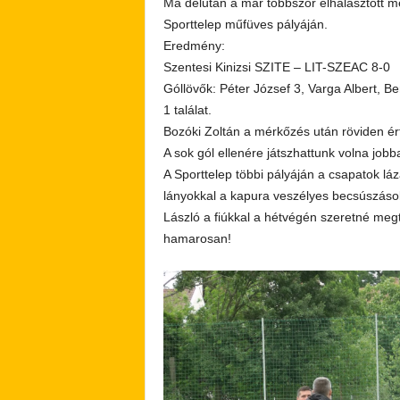
Ma délután a már többször elhalasztott m
Sporttelep műfüves pályáján.
Eredmény:
Szentesi Kinizsi SZITE – LIT-SZEAC 8-0
Góllövők: Péter József 3, Varga Albert, B
1 találat.
Bozóki Zoltán a mérkőzés után röviden ért
A sok gól ellenére játszhattunk volna jobba
A Sporttelep többi pályáján a csapatok lá
lányokkal a kapura veszélyes becsúszásoka
László a fiúkkal a hétvégén szeretné megt
hamarosan!