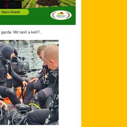
 gazda: Mit tanít a kert?…