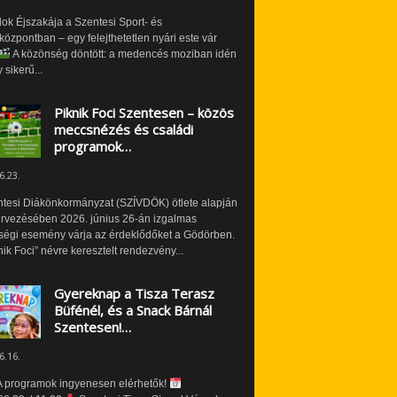
ok Éjszakája a Szentesi Sport- és
özpontban – egy felejthetetlen nyári este vár
A közönség döntött: a medencés moziban idén
 sikerű...
Piknik Foci Szentesen – közös
meccsnézés és családi
programok…
6.23.
ntesi Diákönkormányzat (SZÍVDÖK) ötlete alapján
ervezésében 2026. június 26-án izgalmas
ségi esemény várja az érdeklődőket a Gödörben.
nik Foci” névre keresztelt rendezvény...
Gyereknap a Tisza Terasz
Büfénél, és a Snack Bárnál
Szentesen!…
6.16.
 programok ingyenesen elérhetők!