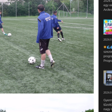
2026.0
egy vi
Arcfes
2026.0
szezo
progr
Progr
2026.0
Gyerm
tűzolt
nagy ö