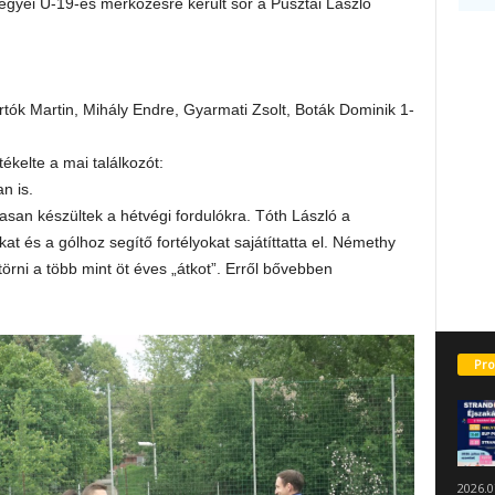
egyei U-19-es mérkőzésre került sor a Pusztai László
ertók Martin, Mihály Endre, Gyarmati Zsolt, Boták Dominik 1-
ékelte a mai találkozót:
n is.
zasan készültek a hétvégi fordulókra. Tóth László a
t és a gólhoz segítő fortélyokat sajátíttatta el. Némethy
örni a több mint öt éves „átkot”. Erről bővebben
Pro
2026.0