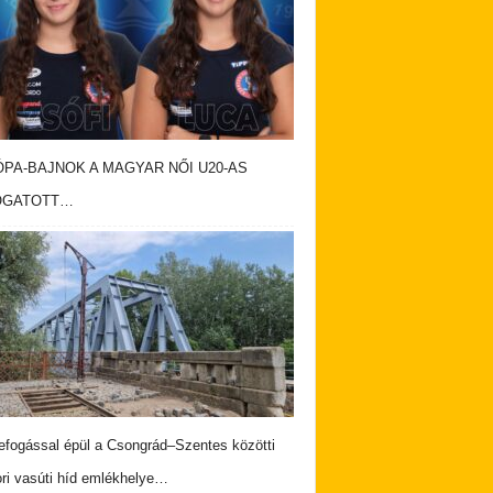
PA-BAJNOK A MAGYAR NŐI U20-AS
OGATOTT…
fogással épül a Csongrád–Szentes közötti
ri vasúti híd emlékhelye…