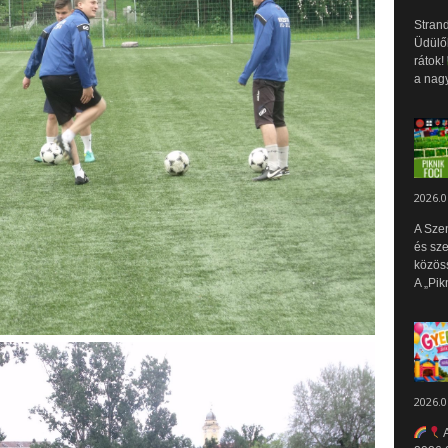
Strand
Üdülők
rátok!
a nagy
2026.0
A Sze
és sz
közös
A „Pik
2026.0
A