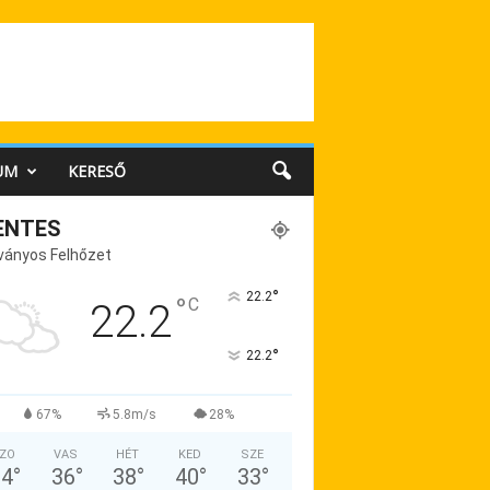
UM
KERESŐ
ENTES
ványos Felhőzet
°
22.2
°
C
22.2
°
22.2
67%
5.8m/s
28%
ZO
VAS
HÉT
KED
SZE
34
°
36
°
38
°
40
°
33
°