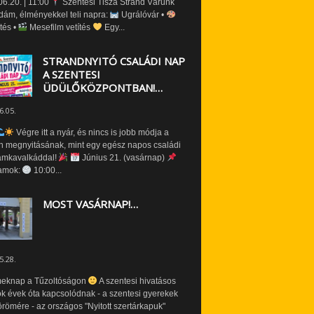
6.20. | 11:00
Szentesi Tisza Strand Várunk
dám, élményekkel teli napra:
Ugrálóvár •
tés •
Mesefilm vetítés
Egy...
STRANDNYITÓ CSALÁDI NAP
A SZENTESI
ÜDÜLŐKÖZPONTBAN!…
6.05.
Végre itt a nyár, és nincs is jobb módja a
n megnyitásának, mint egy egész napos családi
amkavalkáddal!
Június 21. (vasárnap)
amok:
10:00...
MOST VASÁRNAP!…
5.28.
eknap a Tűzoltóságon
A szentesi hivatásos
ók évek óta kapcsolódnak - a szentesi gyerekek
römére - az országos "Nyitott szertárkapuk"