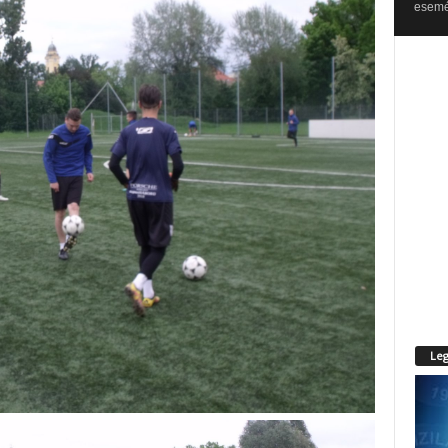
esemén
Leg