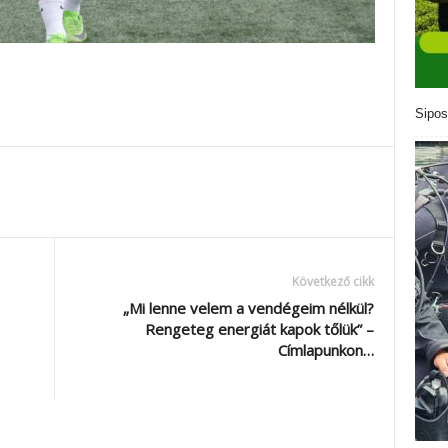
Sipos
Következő cikk
„Mi lenne velem a vendégeim nélkül?
Rengeteg energiát kapok tőlük” –
Címlapunkon…