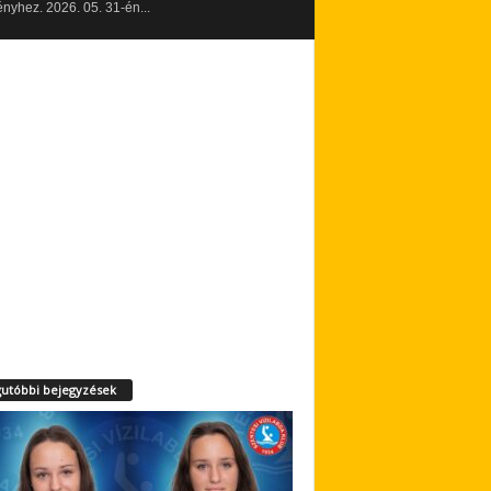
yhez. 2026. 05. 31-én...
utóbbi bejegyzések