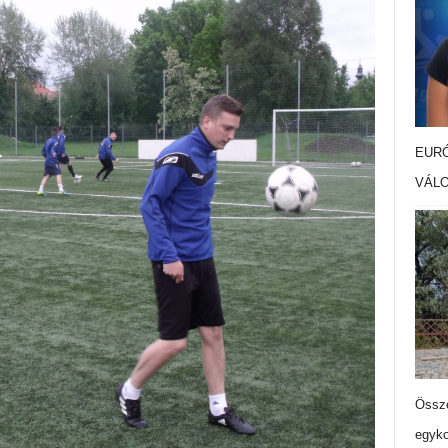
EURÓ
VÁL
Össze
egyko