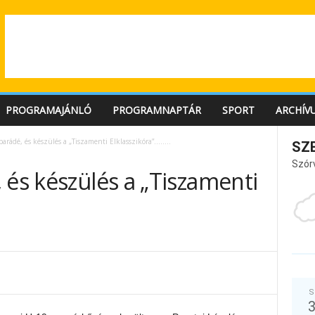
PROGRAMAJÁNLÓ
PROGRAMNAPTÁR
SPORT
ARCHÍV
parádé, és készülés a „Tiszamenti Elklasszikóra”……..
SZ
Szór
 és készülés a „Tiszamenti
S