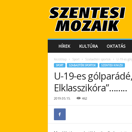
S
z
e
n
t
e
s
HÍREK
KULTÚRA
OKTATÁS
i
M
Kezdőlap
Sport
Szabadtéri sportok
U-19-es gól
o
SPORT
SZABADTÉRI SPORTOK
SZENTESI KINIZSI
z
U-19-es gólparádé,
a
i
Elklasszikóra”……..
k
2019.05.15.
462