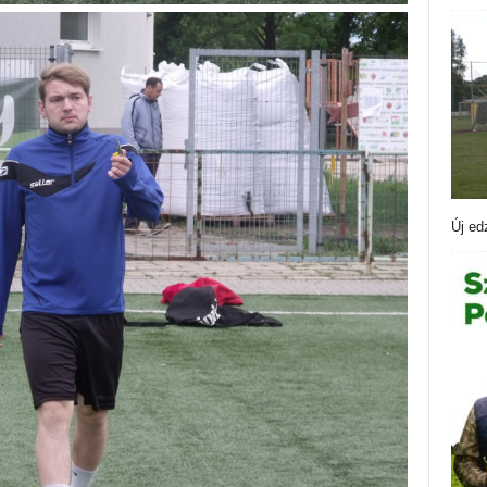
Új ed