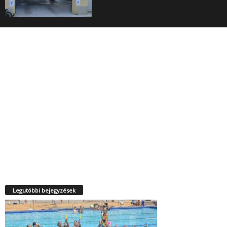
Legutóbbi bejegyzések