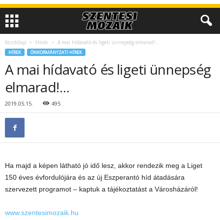
Kezdőlap
Hírek
A mai hídavató és ligeti ünnepség elmarad!…
HÍREK
ÖNKORMÁNYZATI HÍREK
A mai hídavató és ligeti ünnepség
elmarad!…
2019.05.15.
495
Ha majd a képen látható jó idő lesz, akkor rendezik meg a Liget
150 éves évfordulójára és az új Eszperantó híd átadására
szervezett programot – kaptuk a tájékoztatást a Városházáról!
www.szentesimozaik.hu