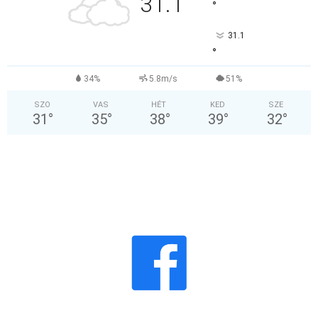
31.1
°
31.1
°
34%
5.8m/s
51%
SZO
VAS
HÉT
KED
SZE
31
°
35
°
38
°
39
°
32
°