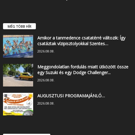
MÉG TÖBB HÍR
Amikor a tanmedence csatatérré változik: Így
csatáztak vízipisztolyokkal Szentes…
2026.08.08.
Meggondolatlan fordulás miatt ütközött össze
egy Suzuki és egy Dodge Challenger...
2026.08.08.
AUGUSZTUSI PROGRAMAJÁNLÓ…
2026.08.08.