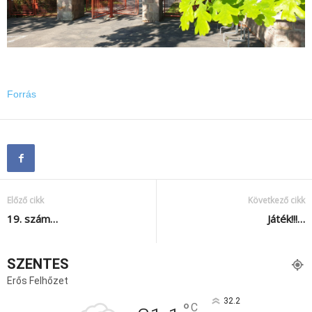
Forrás
Előző cikk
Következő cikk
19. szám…
Játék!!!…
SZENTES
Erős Felhőzet
32.2
°
C