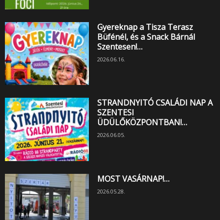
Gyereknap a Tisza Terasz
Büfénél, és a Snack Bárnál
Szentesen!…
2026.06.16.
STRANDNYITÓ CSALÁDI NAP A
SZENTESI
ÜDÜLŐKÖZPONTBAN!…
2026.06.05.
MOST VASÁRNAP!…
2026.05.28.