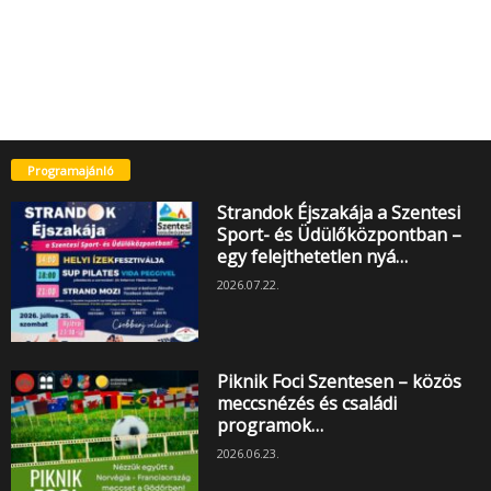
Programajánló
Strandok Éjszakája a Szentesi
Sport- és Üdülőközpontban –
egy felejthetetlen nyá…
2026.07.22.
Piknik Foci Szentesen – közös
meccsnézés és családi
programok…
2026.06.23.