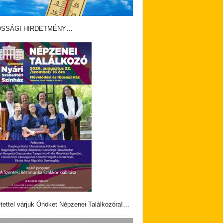
OSSÁGI HIRDETMÉNY…
tettel várjuk Önöket Népzenei Találkozóra!…