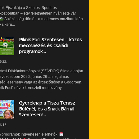
ok Éjszakája a Szentesi Sport- és
özpontban – egy felejthetetlen nyári este vár
A közönség döntött: a medencés moziban idén
 sikerű...
Piknik Foci Szentesen – közös
meccsnézés és családi
programok…
6.23.
ntesi Diákönkormányzat (SZÍVDÖK) ötlete alapján
ervezésében 2026. június 26-án izgalmas
ségi esemény várja az érdeklődőket a Gödörben.
nik Foci” névre keresztelt rendezvény...
Gyereknap a Tisza Terasz
Büfénél, és a Snack Bárnál
Szentesen!…
6.16.
 programok ingyenesen elérhetők!