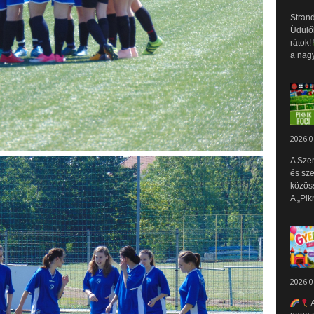
Strand
Üdülők
rátok!
a nagy
2026.0
A Sze
és sz
közös
A „Pik
2026.0
A