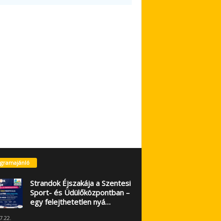
gramajánló
Strandok Éjszakája a Szentesi
Sport- és Üdülőközpontban –
egy felejthetetlen nyá…
7.22.