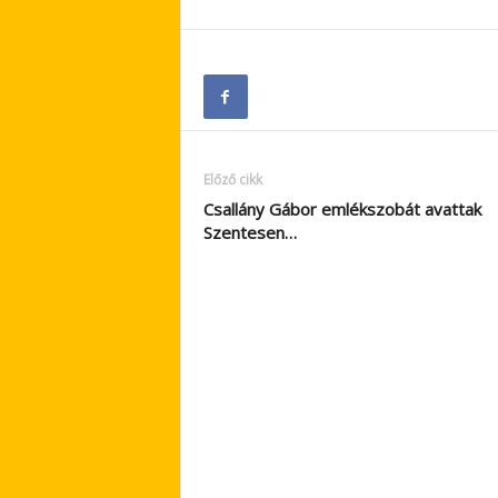
Előző cikk
Csallány Gábor emlékszobát avattak
Szentesen…