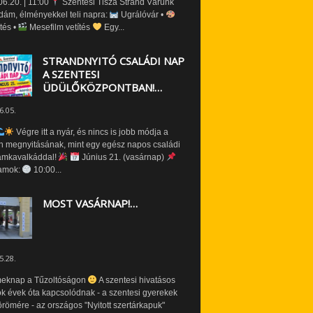
6.20. | 11:00
Szentesi Tisza Strand Várunk
dám, élményekkel teli napra:
Ugrálóvár •
tés •
Mesefilm vetítés
Egy...
STRANDNYITÓ CSALÁDI NAP
A SZENTESI
ÜDÜLŐKÖZPONTBAN!…
6.05.
Végre itt a nyár, és nincs is jobb módja a
n megnyitásának, mint egy egész napos családi
amkavalkáddal!
Június 21. (vasárnap)
amok:
10:00...
MOST VASÁRNAP!…
5.28.
eknap a Tűzoltóságon
A szentesi hivatásos
ók évek óta kapcsolódnak - a szentesi gyerekek
römére - az országos "Nyitott szertárkapuk"