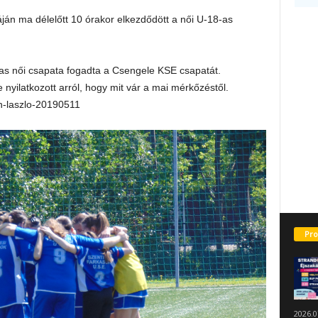
ján ma délelőtt 10 órakor elkezdődött a női U-18-as
-as női csapata fogadta a Csengele KSE csapatát.
 nyilatkozott arról, hogy mit vár a mai mérkőzéstől.
th-laszlo-20190511
Pro
2026.0