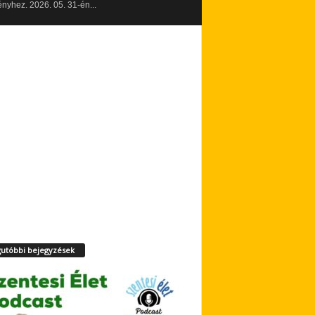
yhez. 2026. 05. 31-én...
utóbbi bejegyzések