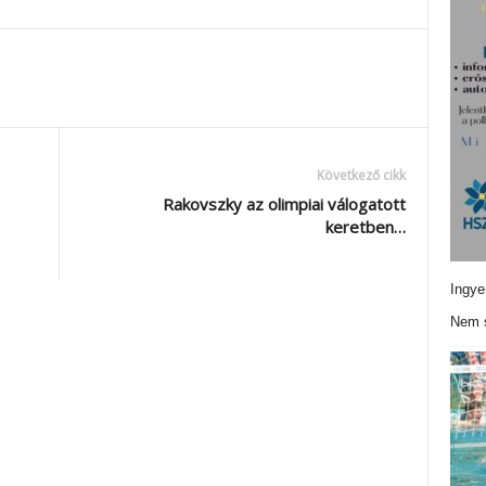
Következő cikk
Rakovszky az olimpiai válogatott
keretben…
Ingye
Nem s