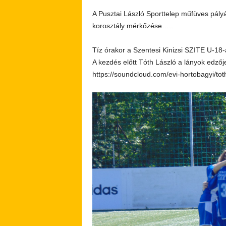
A Pusztai László Sporttelep műfüves pályá
korosztály mérkőzése…..
Tíz órakor a Szentesi Kinizsi SZITE U-18
A kezdés előtt Tóth László a lányok edzője
https://soundcloud.com/evi-hortobagyi/to