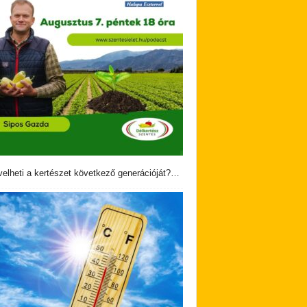
velheti a kertészet következő generációját?…