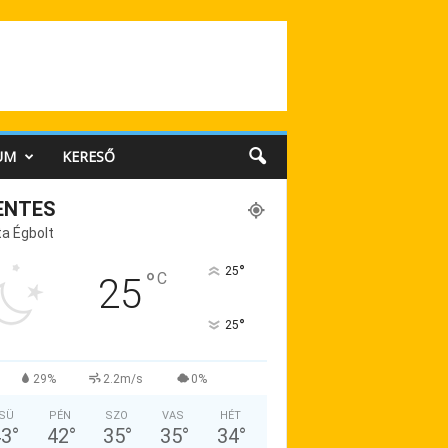
UM
KERESŐ
ENTES
a Égbolt
°
25
°
C
25
°
25
29%
2.2m/s
0%
SÜ
PÉN
SZO
VAS
HÉT
43
°
42
°
35
°
35
°
34
°