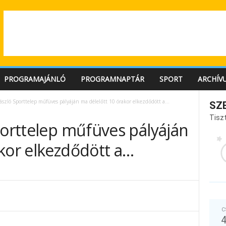
PROGRAMAJÁNLÓ
PROGRAMNAPTÁR
SPORT
ARCHÍV
ászló Sporttelep műfüves pályáján ma délelőtt 10 órakor elkezdődött a…
SZ
Tiszt
porttelep műfüves pályáján
kor elkezdődött a…
C