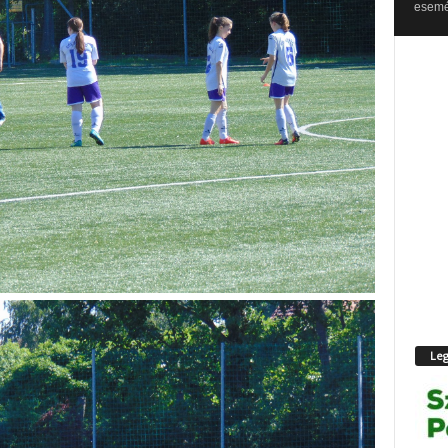
esemén
Leg