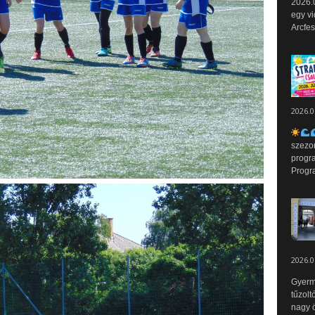
2026.0
egy vi
Arcfes
2026.0
szezo
progr
Progr
2026.0
Gyerm
tűzolt
nagy ö