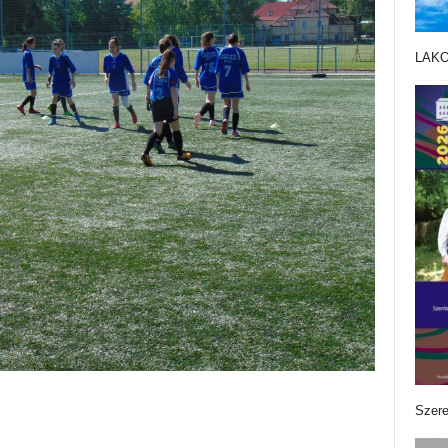
LAK
Szere