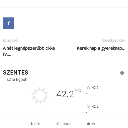
Előző cikk
Következő cikk
A hét legnépszerűbb cikke
Kerek nap a gyereknap…
IV….
SZENTES
Tiszta Égbolt
42.2
°
C
42.2
°
42.2
°
13%
1.3m/s
9%