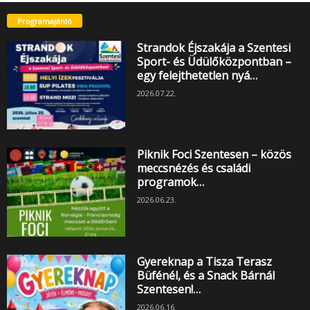
Programajánló
Strandok Éjszakája a Szentesi
Sport- és Üdülőközpontban –
egy felejthetetlen nyá…
2026.07.22.
Piknik Foci Szentesen – közös
meccsnézés és családi
programok…
2026.06.23.
Gyereknap a Tisza Terasz
Büfénél, és a Snack Bárnál
Szentesen!…
2026.06.16.