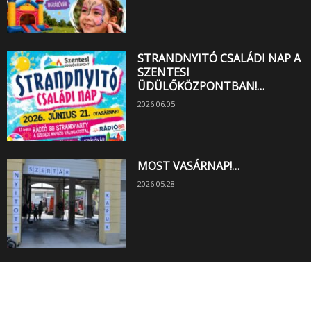
STRANDNYITÓ CSALÁDI NAP A
SZENTESI
ÜDÜLŐKÖZPONTBAN!…
2026.06.05.
MOST VASÁRNAP!…
2026.05.28.