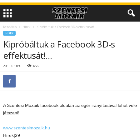
Kezdőlap
Hírek
Kipróbáltuk a Facebook 3D-s effektusát!…
HÍREK
Kipróbáltuk a Facebook 3D-s
effektusát!…
2019.05.09.
456
A Szentesi Mozaik facebook oldalán az egér irányításával lehet vele
játszani!
www.szentesimozaik.hu
Hírek|29