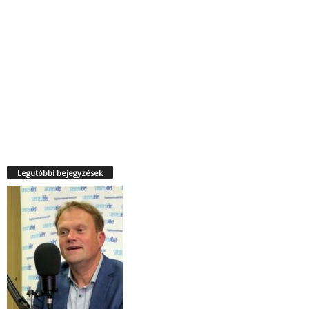
Legutóbbi bejegyzések