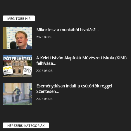
MÉG TÖBB HÍR
Mikor lesz a munkából hivatás?…
2026.08.06.
A Keleti István Alapfokú Művészeti Iskola (KIMI)
felhívása…
2026.08.06.
Eseménydúsan indult a csütörtök reggel
Szentesen…
2026.08.06.
NÉPSZERŰ KATEGÓRIÁK