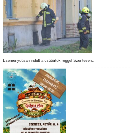
Eseménydúsan indult a csütörtök reggel Szentesen…