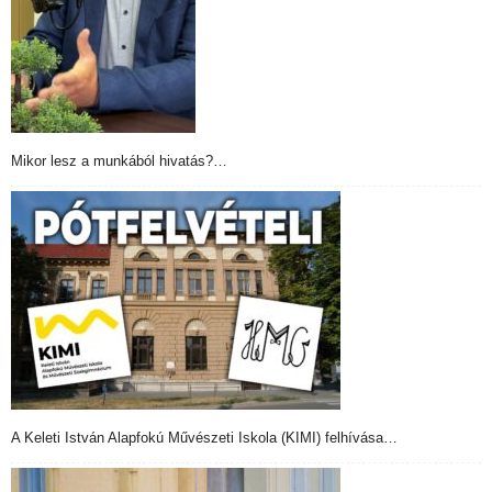
Mikor lesz a munkából hivatás?…
A Keleti István Alapfokú Művészeti Iskola (KIMI) felhívása…