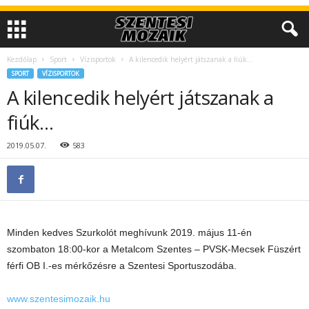
Kezdőlap
Sport
Vízisportok
A kilencedik helyért játszanak a fiúk…
SPORT
VÍZISPORTOK
A kilencedik helyért játszanak a
fiúk…
2019.05.07.
583
Minden kedves Szurkolót meghívunk 2019. május 11-én
szombaton 18:00-kor a Metalcom Szentes – PVSK-Mecsek Füszért
férfi OB I.-es mérkőzésre a Szentesi Sportuszodába.
www.szentesimozaik.hu