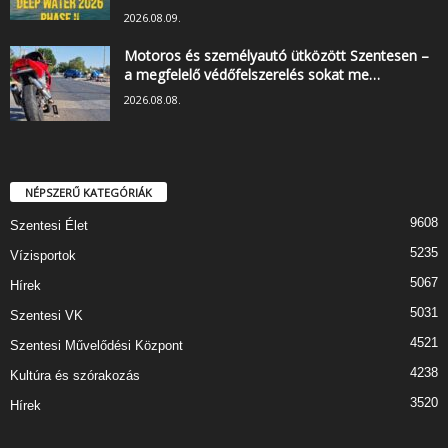
2026.08.09.
Motoros és személyautó ütközött Szentesen –
a megfelelő védőfelszerelés sokat me…
2026.08.08.
NÉPSZERŰ KATEGÓRIÁK
9608
Szentesi Élet
5235
Vízisportok
5067
Hírek
5031
Szentesi VK
4521
Szentesi Művelődési Központ
4238
Kultúra és szórakozás
3520
Hírek