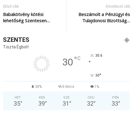
Előző cikk
Következő cikk
Babakötvény kötési
Beszámolt a Pénzügyi és
lehetőség Szentesen…
Tulajdonosi Bizottság…
SZENTES
Tiszta Égbolt
30.6
°
C
30
°
°
30
30%
0.5m/s
1%
HÉT
KED
SZE
CSÜ
PÉN
35
°
39
°
31
°
32
°
33
°