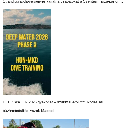
Strandröplabda-versenyre várják a csapatokat a Szentesi Tisza-parton…
DEEP WATER 2026 gyakorlat – szakmai együttműködés és
búvárminősítés Észak-Macedó…