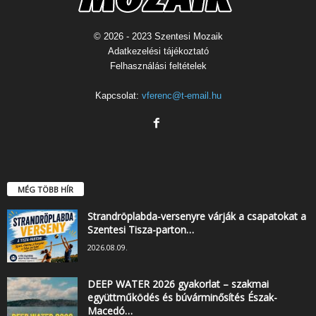
© 2026 - 2023 Szentesi Mozaik
Adatkezelési tájékoztató
Felhasználási feltételek
Kapcsolat:
vferenc@t-email.hu
MÉG TÖBB HÍR
Strandröplabda-versenyre várják a csapatokat a
Szentesi Tisza-parton…
2026.08.09.
DEEP WATER 2026 gyakorlat – szakmai
együttműködés és búvárminősítés Észak-
Macedó…