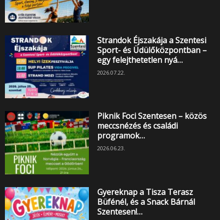
Strandok Éjszakája a Szentesi
Sport- és Üdülőközpontban –
egy felejthetetlen nyá…
2026.07.22.
Piknik Foci Szentesen – közös
meccsnézés és családi
programok…
2026.06.23.
Gyereknap a Tisza Terasz
Büfénél, és a Snack Bárnál
Szentesen!…