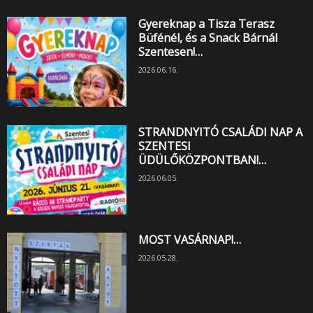
Gyereknap a Tisza Terasz
Büfénél, és a Snack Bárnál
Szentesen!…
2026.06.16.
STRANDNYITÓ CSALÁDI NAP A
SZENTESI
ÜDÜLŐKÖZPONTBAN!…
2026.06.05.
MOST VASÁRNAP!…
2026.05.28.