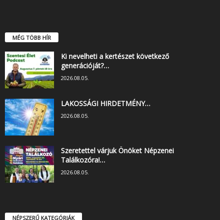
MÉG TÖBB HÍR
Ki nevelheti a kertészet következő
generációját?…
2026.08.05.
LAKOSSÁGI HIRDETMÉNY…
2026.08.05.
Szeretettel várjuk Önöket Népzenei
Találkozóra!…
2026.08.05.
NÉPSZERŰ KATEGÓRIÁK