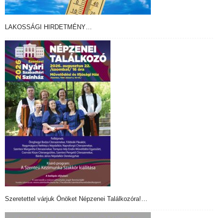
LAKOSSÁGI HIRDETMÉNY…
Szeretettel várjuk Önöket Népzenei Találkozóra!…