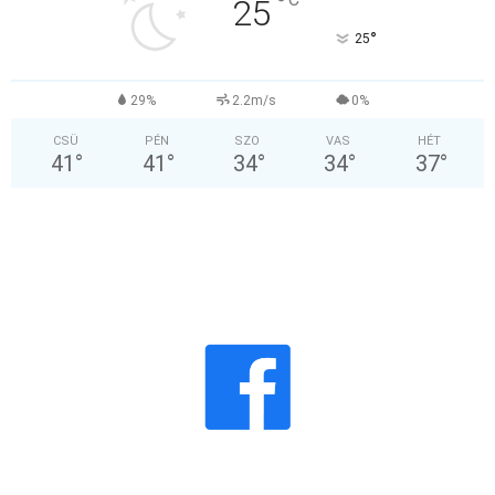
°
25
°
25
29%
2.2m/s
0%
CSÜ
PÉN
SZO
VAS
HÉT
41
°
41
°
34
°
34
°
37
°