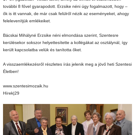
további 8 fővel gyarapodott. Erzsike néni úgy fogalmazott, hogy –
ők is itt vannak, de már csak felülről nézik az eseményeket, ahogy
felelevenítjük emlékeiket.
Bácskai Mihályné Erzsike néni elmondása szerint, Szentesre
kerülésekor sokszor helyettesítette a kollégákat az osztálynál, így
került kapcsolatba velük és tanította őket.
A visszaemlékezésről részletes írás jelenik meg a jövő heti Szentesi
Életben!
www.szentesimozaik.hu
Hírek|29