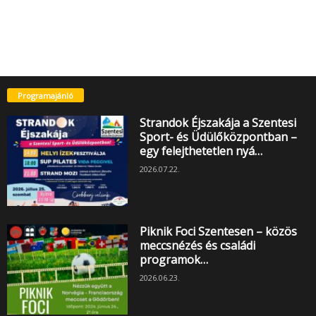
Programajánló
Strandok Éjszakája a Szentesi
Sport- és Üdülőközpontban –
egy felejthetetlen nyá…
2026.07.22.
Piknik Foci Szentesen – közös
meccsnézés és családi
programok…
2026.06.23.