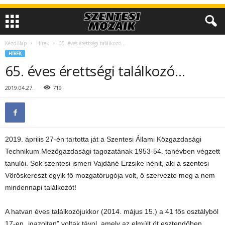
Kezdőlap
Hírek
65. éves érettségi találkozó…
HÍREK
65. éves érettségi találkozó…
2019.04.27.
719
2019. április 27-én tartotta ját a Szentesi Állami Közgazdasági
Technikum Mezőgazdasági tagozatának 1953-54. tanévben végzett
tanulói. Sok szentesi ismeri Vajdáné Erzsike nénit, aki a szentesi
Vöröskereszt egyik fő mozgatórugója volt, ő szervezte meg a nem
mindennapi találkozót!
A hatvan éves találkozójukkor (2014. május 15.) a 41 fős osztályból
17-en „igazoltan” voltak távol, amely az elmúlt öt esztendőben