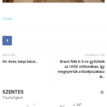
Forrás
Előző cikk
Következő cikk
90. éves Sanyi bácsi…
Bravó fiúk! 6-5-re győztünk
az UVSE otthonában, így
megnyertük a középszakasz
al…
SZENTES
Tiszta Égbolt
°
25
C