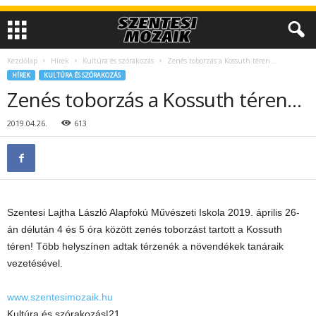
Kezdőlap
Hírek
Kultúra és szórakozás
Zenés toborzás a Kossuth téren…
HÍREK
KULTÚRA ÉS SZÓRAKOZÁS
Zenés toborzás a Kossuth téren…
2019.04.26.
613
Szentesi Lajtha László Alapfokú Művészeti Iskola 2019. április 26-
án délután 4 és 5 óra között zenés toborzást tartott a Kossuth
téren! Több helyszínen adtak térzenék a növendékek tanáraik
vezetésével.
www.szentesimozaik.hu
Kultúra és szórakozás|21