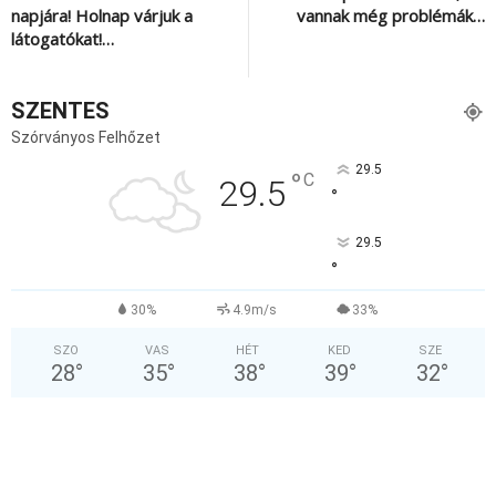
napjára! Holnap várjuk a
vannak még problémák…
látogatókat!…
SZENTES
Szórványos Felhőzet
29.5
°
C
29.5
°
29.5
°
30%
4.9m/s
33%
SZO
VAS
HÉT
KED
SZE
28
°
35
°
38
°
39
°
32
°