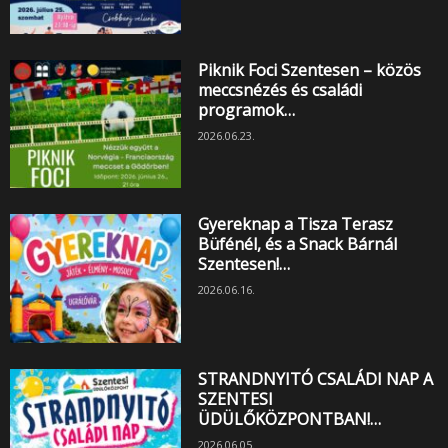
Piknik Foci Szentesen – közös
meccsnézés és családi
programok…
2026.06.23.
Gyereknap a Tisza Terasz
Büfénél, és a Snack Bárnál
Szentesen!…
2026.06.16.
STRANDNYITÓ CSALÁDI NAP A
SZENTESI
ÜDÜLŐKÖZPONTBAN!…
2026.06.05.